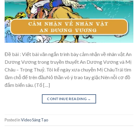
Đề bài : Viết bài văn ngắn trình bày cảm nhận về nhân vật An
Dương Vương trong truyền thuyết An Dương Vương và Mị
Châu – Trọng Thuỷ. Tôi kể ngày xưa chuyện Mị ChâuTrái tim
lầm chỗ để trên đầuNỏ thần vô ý trao tay giặcNên nỗi cơ đồ
đắm biển sâu. (Tố […]
CONTINUE READING
→
Posted in
Video Sáng Tạo