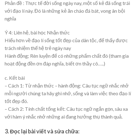
Phản đề : Thực tế đời sống ngày nay, một số kẻ đã sống trái
với đạo lí này. Đó là những kẻ ăn cháo đá bát, vong ân bội
nghĩa
Ý 4: Liên hệ, bài học Nhận thức
Hiểu hơn về đạo lí sống tốt đẹp của dân tộc, để thấy được
trách nhiệm thế hệ trẻ ngày nay
Hành động; Rèn luyện để có những phẩm chất đó (tham gia
hoạt động đền ơn đáp nghĩa, biết ơn thầy cô…..)
c. Kết bài
– Cách 1: Từ nhận thức – hành động: Câu tục ngữ nhắc nhở
mỗi người chúng ta hãy ghi nhớ, sống và làm việc theo đạo lí
tốt đẹp đó.
– Cách 2: Tính chất tổng kết: Câu tục ngữ ngắn gọn, sâu xa
với hàm ý nhắc nhở những ai đang hưởng thụ thành quả.
3. Đọc lại bài viết và sửa chữa: