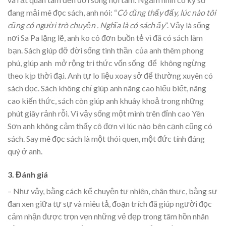
đang mải mê đọc sách, anh nói: “
Cô cũng thấy đấy, lúc nào tôi
cũng có người trò chuyện . Nghĩa là có sách ấy
”. Vậy là sống
nơi Sa Pa lặng lẽ, anh ko cô đơn buồn tẻ vì đã có sách làm
bạn. Sách giúp đỡ đời sống tinh thần của anh thêm phong
phú, giúp anh mở rộng tri thức vốn sống để không ngừng
theo kịp thời đại. Anh tự lo liệu xoay sở để thường xuyên có
sách đọc. Sách không chỉ giúp anh nâng cao hiểu biết, nâng
cao kiến thức, sách còn giúp anh khuây khoả trong những
phút giây rảnh rỗi. Vì vậy sống một mình trên đỉnh cao Yên
Sơn anh không cảm thấy cô đơn vì lúc nào bên cạnh cũng có
sách. Say mê đọc sách là một thói quen, một đức tính đáng
quý ở anh.
3. Đánh giá
– Như vậy, bằng cách kể chuyện tự nhiên, chân thực, bằng sự
đan xen giữa tự sự và miêu tả, đoạn trích đã giúp người đọc
cảm nhận được trọn vẹn những vẻ đẹp trong tâm hồn nhân