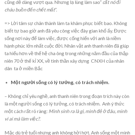
cũng dễ dàng vượt qua. Nhưng lạ lùng làm sao”
cất nó đi
cháu buồn đến chết mất
”.
=> Lời tâm sự chân thành làm ta khâm phục biết bao. Không
biết tự bao giờ anh đã yêu công việc đày gian khổ ấy. Được
sống nơi này để làm việc, được cống hiến với anh là niềm
hạnh phúc lớn nhất cuộc đời. Nhân vật anh thanh niên đã giúp
ta hiểu hơn về thế hệ cha ông trong những năm đầu của thập
niên 70 ở thế kỉ XX, về tinh thần xây dựng CNXH của nhân
dân ta ở miền Bắc
Một người sống có lý tưởng, có trách nhiệm.
– Không chỉ yêu nghề, anh thanh niên trong đoạn trích này còn
là một người sống có lý tưởng, có trách nhiệm. Anh ý thức
một cách rất rõ ràng:
Mình sinh ra là gì, mình đẻ ở đâu, mình
vì ai mà làm việc?
.
Mặc dù trẻ tuổi nhưng anh không hời hợt. Anh sống một mình