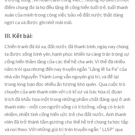
điểm chung đó là họ đều lặng lẽ cống hiến tuổi trẻ, tuổi thanh
xuân của mình trong công việc bảo vệ đất nước thật dáng
ngợi ca và được ghi nhớ mãi mãi.
III. Kết bài:
Chiến tranh đã lùi xa, đất nước đã thanh bình, ngày nay chúng
ta được sống bình yên, hạnh phúc khiến ta càng trân trọng sự
cống hiến thầm lặng của các thế hệ cha anh. Vì thế đã nhiều
năm trôi qua nhưng đến nay truyện ngắn “Lặng lẽ Sa Pa” của
nhà văn Nguyễn Thành Long vẫn nguyên giá trị, và để lại
trong lòng bạn đọc nhiều ấn tượng khó quên. Qua cuộc trò
chuyện của anh thanh niên với cô kĩ sư và bác họa sĩ, đoạn
trích đã khắc họa một trong những phẩm chất đáng quý ở anh
thanh niên – một con người sống có lí tưởng, sống có trách
nhiệm, nhiệt tình cống hiến sức trẻ cho đất nước. Anh thanh
niên đã trở thành tấm gương cho thế hệ trẻ chúng ta học tập
và noi theo. Với những giá trị trên truyện ngắn “ LLSP” qua