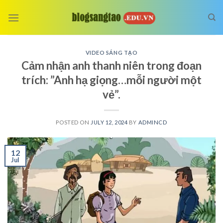
Skip
to
content
VIDEO SÁNG TẠO
Cảm nhận anh thanh niên trong đoạn
trích: ”Anh hạ giọng…mỗi người một
vẻ”.
POSTED ON
JULY 12, 2024
BY
ADMINCD
12
Jul