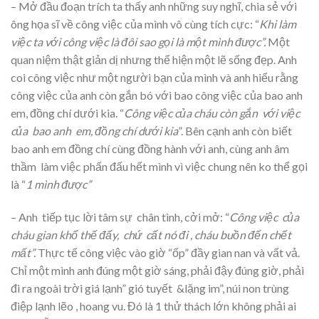
– Mở đầu đoạn trích ta thấy anh những suy nghĩ, chia sẻ với
ông họa sĩ về công việc của mình vô cùng tích cực: “
Khi làm
việc ta với công việc là đôi sao gọi là một mình được”.
Một
quan niệm thật giản dị nhưng thể hiện một lẽ sống đẹp. Anh
coi công việc như một người bạn của mình và anh hiểu rằng
công việc của anh còn gắn bó với bao công việc của bao anh
em, đồng chí dưới kia. “
Công việc của cháu còn gắn với việc
của bao anh em, đồng chí dưới kia
”. Bên cạnh anh còn biết
bao anh em đồng chí cùng đồng hành với anh, cùng anh âm
thầm làm việc phấn đấu hết mình vì việc chung nên ko thể gọi
là “
1 mình được”
– Anh tiếp tục lời tâm sự chân tình, cởi mở: “
Công việc của
cháu gian khổ thế đấy, chứ cất nó đi , cháu buồn đến chết
mất”.
Thực tế công việc vào giờ “ốp” đầy gian nan và vất vả.
Chỉ một mình anh đúng một giờ sáng, phải đậy đúng giờ, phải
đi ra ngoài trời giá lạnh” gió tuyết &lặng im”, núi non trùng
điệp lạnh lẽo , hoang vu. Đó là 1 thử thách lớn không phải ai