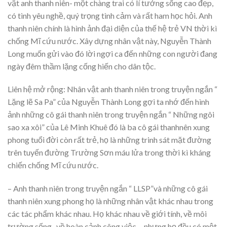
vật anh thanh niên- một chàng trai có lí tưởng sống cao đẹp,
có tình yêu nghề, quý trọng tình cảm và rất ham học hỏi. Anh
thanh niên chính là hình ảnh đại diện của thế hệ trẻ VN thời kì
chống Mĩ cứu nước. Xây dựng nhân vật này, Nguyễn Thành
Long muốn gửi vào đó lời ngợi ca đến những con người đang
ngày đêm thầm lặng cống hiến cho dân tộc.
Liên hệ mở rộng: Nhân vật anh thanh niên trong truyện ngắn “
Lặng lẽ Sa Pa” của Nguyễn Thành Long gợi ta nhớ đến hình
ảnh những cô gái thanh niên trong truyện ngắn “ Những ngôi
sao xa xôi” của Lê Minh Khuê đó là ba cô gái thanhnên xung
phong tuổi đời còn rất trẻ, họ là những trinh sát mặt đường
trên tuyến đường Trường Sơn máu lửa trong thời kì kháng
chiến chống Mĩ cứu nước.
– Anh thanh niên trong truyện ngắn “ LLSP”và những cô gái
thanh niên xung phong họ là những nhân vật khác nhau trong
các tác phẩm khác nhau. Họ khác nhau về giới tính, về môi
trường sống , về hoàn cảnh công việc… nhưng họ đều có một