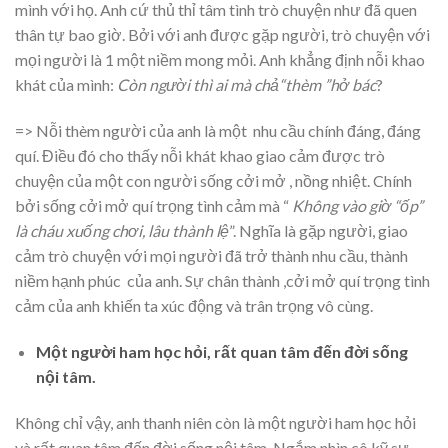
mình với họ. Anh cứ thủ thỉ tâm tình trò chuyện như đã quen
thân tự bao giờ. Bởi với anh được gặp người, trò chuyện với
mọi người là 1 một niềm mong mỏi. Anh khẳng định nỗi khao
khát của mình:
Còn người thì ai mà chả“thèm ”hở bác
?
=> Nỗi thèm người của anh là một nhu cầu chính đáng, đáng
quí. Điều đó cho thấy nỗi khát khao giao cảm được trò
chuyện của một con người sống cởi mở , nồng nhiệt. Chính
bởi sống cởi mở quí trọng tình cảm mà “
Không vào giờ “ốp”
là cháu xuống chơi, lâu thành lệ
”. Nghĩa là gặp người, giao
cảm trò chuyện với mọi người đã trở thành nhu cầu, thành
niềm hạnh phúc của anh. Sự chân thành ,cởi mở quí trọng tình
cảm của anh khiến ta xúc động và trân trọng vô cùng.
Một người ham học hỏi, rất quan tâm đến đời sống
nội tâm.
Không chỉ vậy, anh thanh niên còn là một người ham học hỏi
và rất quan tâm đến đời sống nội tâm. Ngắm nhìn cô kỹ sư