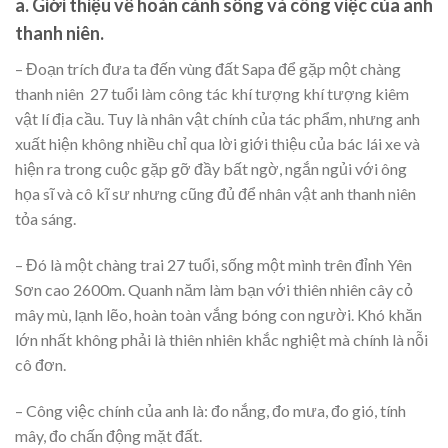
a. Giới thiệu về hoàn cảnh sống và công việc của anh
thanh niên.
– Đoạn trích đưa ta đến vùng đất Sapa để gặp một chàng
thanh niên 27 tuổi làm công tác khí tượng khí tượng kiêm
vật lí địa cầu. Tuy là nhân vật chính của tác phẩm, nhưng anh
xuất hiện không nhiều chỉ qua lời giới thiệu của bác lái xe và
hiện ra trong cuộc gặp gỡ đầy bất ngờ, ngắn ngủi với ông
họa sĩ và cô kĩ sư nhưng cũng đủ để nhân vật anh thanh niên
tỏa sáng.
– Đó là một chàng trai 27 tuổi, sống một mình trên đỉnh Yên
Sơn cao 2600m. Quanh năm làm bạn với thiên nhiên cây cỏ
mây mù, lạnh lẽo, hoàn toàn vắng bóng con người. Khó khăn
lớn nhất không phải là thiên nhiên khắc nghiệt mà chính là nỗi
cô đơn.
– Công việc chính của anh là: đo nắng, đo mưa, đo gió, tính
mây, đo chấn động mặt đất.