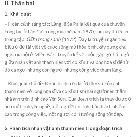
II. Thân bài
1. Khái quát
– Hoàn cảnh sáng tác: Lặng lẽ Sa Pa là kết quả của chuyến
công tác ở Lào Cai trong mùa hè năm 1970, sau này được in
trong tập
Giữa trong xanh (
1972). Đây là truyện ngắn tiêu
biểu ở đề tài viết về cuộc sống mới hòa bình, xây dựng chủ
nghĩa xã hội ở Miền Bắc. Truyện kể về cuộc gặp gỡ bất ngờ
giữa nhân vật anh thanh niên với cô kĩ sư và bác họa sĩ để từ
đó ca ngợi những con người những công việc thầm lặng.
– Khái quát chủ đề: Đoạn trích trên là lời tâm sự của anh
thanh niên với ông họa sĩ và cô kĩ sư khi hai ngườinên thăm
nhà anh trên đỉnh cao Yên Sơn. Qua đoạn trích ta thấy được ở
anh một tình yêu nghề, một người có tinh thần trách nhiệm
cao trong công việc, một người có lí tưởng sống tốt đẹp.
2. Phân tích nhân vật anh thanh niên trong đoạn trích