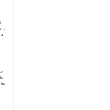
t
uang
ửa
bà
lộ
 thơ