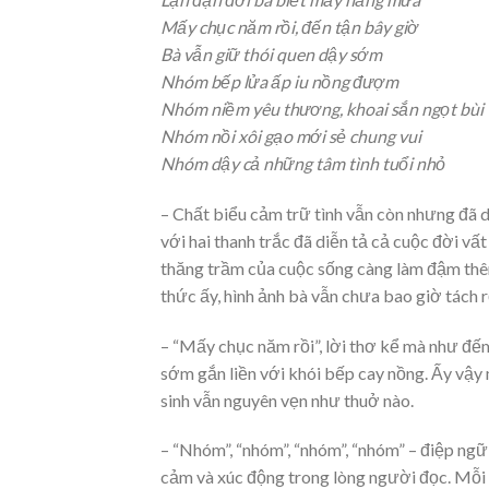
Mấy chục năm rồi, đến tận bây giờ
Bà vẫn giữ thói quen dậy sớm
Nhóm bếp lửa ấp iu nồng đượm
Nhóm niềm yêu thương, khoai sắn ngọt bùi
Nhóm nồi xôi gạo mới sẻ chung vui
Nhóm dậy cả những tâm tình tuổi nhỏ
– Chất biểu cảm trữ tình vẫn còn nhưng đã d
với hai thanh trắc đã diễn tả cả cuộc đời v
thăng trầm của cuộc sống càng làm đậm thêm
thức ấy, hình ảnh bà vẫn chưa bao giờ tách r
– “Mấy chục năm rồi”, lời thơ kể mà như đếm
sớm gắn liền với khói bếp cay nồng. Ấy vậy
sinh vẫn nguyên vẹn như thuở nào.
– “Nhóm”, “nhóm”, “nhóm”, “nhóm” – điệp ngữ 
cảm và xúc động trong lòng người đọc. Mỗi h