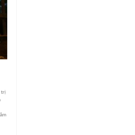
trị
a
cảm