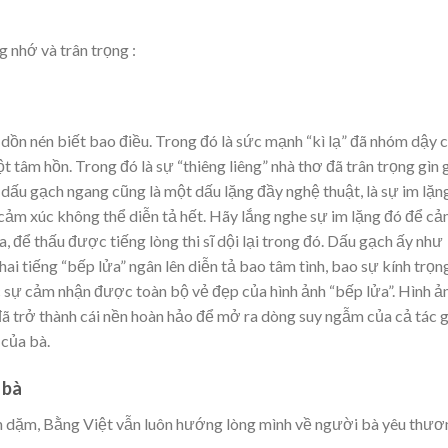
g nhớ và trân trọng :
 dồn nén biết bao điều. Trong đó là sức mạnh “kì lạ” đã nhóm dậy 
t tâm hồn. Trong đó là sự “thiêng liêng” nhà thơ đã trân trọng gìn 
dấu gạch ngang cũng là một dấu lặng đầy nghệ thuật, là sự im lặn
o cảm xúc không thể diễn tả hết. Hãy lắng nghe sự im lặng đó để c
ia, để thấu được tiếng lòng thi sĩ dội lại trong đó. Dấu gạch ấy như
i tiếng “bếp lửa” ngân lên diễn tả bao tâm tình, bao sự kính trọn
 sự cảm nhận được toàn bộ vẻ đẹp của hình ảnh “bếp lửa”. Hình ả
 đã trở thành cái nền hoàn hảo để mở ra dòng suy ngẫm của cả tác 
 của bà.
 bà
ìn dặm, Bằng Việt vẫn luôn hướng lòng mình về người bà yêu thươn