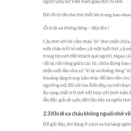
người phụ nữ Việt Nam giàu đức hi sinh
Để rồi từ đó nhà thơ thốt lên trong bao nhun
Ôi kì lạ và thiêng liêng – bếp lửa !
Câu thơ với từ cảm thán “ôi” như chất chứa,
một chân trời kỉ niệm, cả một tuổi thơ, cả mộ
trong tim nơi đất khách quê người. Ngay cả 
rất lạ, rất riêng giữa các từ, chứa đựng ba
nhận một lần nữa sự “kì lạ và thiêng liêng” k
khoảng lặng trong bản nhạc để làm nền cho ha
ngưỡng mộ đối với bà. Đến đây, ta mới thực
ấy cùng chất trữ tình kết hợp với bình luận
lẫn độc giả về cuộc đời tần tảo và nghĩa tình
2.3.Khi đi xa cháu không nguôi nhớ về
Để giờ đây, khi đang ở cách xa bà hàng ngh