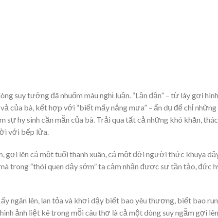
òng suy tưởng đã nhuốm màu nghị luận. “Lận đận” – từ láy gợi hìn
ất vả của bà, kết hợp với “biết mấy nắng mưa” – ẩn dụ để chỉ những
 sự hy sinh cần mẫn của bà. Trải qua tất cả những khó khăn, thá
ời với bếp lửa.
, gợi lên cả một tuổi thanh xuân, cả một đời người thức khuya dậ
 mà trong “thói quen dậy sớm” ta cảm nhận được sự tần tảo, đức h
ấy ngân lên, lan tỏa và khơi dậy biết bao yêu thương, biết bao ru
ình ảnh liệt kê trong mỗi câu thơ là cả một dòng suy ngẫm gợi lê