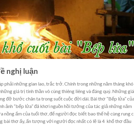
đề nghị luận
ặp phải những gian lao, trắc trở. Chính trong những năm tháng khó
hững giá trị tinh thần vô cùng thiêng liêng và đáng quý. Những giá 
ng đỡ bước chân ta trong suốt cuộc đời dài. Bài thơ “Bếp lửa” củ
Hình ảnh “bếp lửa” đã khơi nguồn hồi tưởng của tác giả những năm
ửa nồng ấm của tuổi thơ, để người đọc biết bao thế hệ cùng rung 
g bài thơ ấy, ấn tượng với người đọc nhất có lẽ là 4 khổ thơ đầu