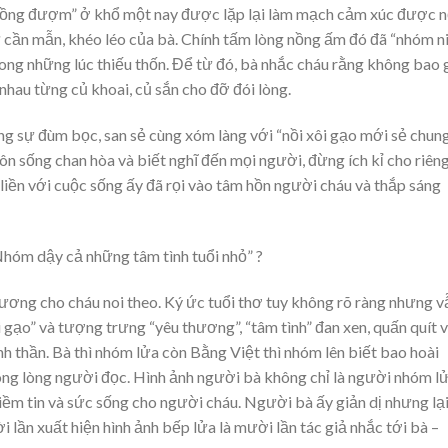
iu nồng đượm” ở khổ một nay được lặp lại làm mạch cảm xúc được n
sự cần mẫn, khéo léo của bà. Chính tấm lòng nồng ấm đó đã “nhóm 
rong những lúc thiếu thốn. Để từ đó, bà nhắc cháu rằng không bao 
hau từng củ khoai, củ sắn cho đỡ đói lòng.
g sự đùm bọc, san sẻ cùng xóm làng với “nồi xôi gạo mới sẻ chun
uôn sống chan hòa và biết nghĩ đến mọi người, đừng ích kỉ cho riên
liền với cuộc sống ấy đã rọi vào tâm hồn người cháu và thắp sáng
“Nhóm dậy cả những tâm tình tuổi nhỏ” ?
ương cho cháu noi theo. Ký ức tuổi thơ tuy không rõ ràng nhưng v
ôi gạo” và tượng trưng “yêu thương”, “tâm tình” đan xen, quấn quít 
nh thần. Bà thì nhóm lửa còn Bằng Việt thì nhóm lên biết bao hoài
ng lòng người đọc. Hình ảnh người bà không chỉ là người nhóm lử
niềm tin và sức sống cho người cháu. Người bà ấy giản dị nhưng lạ
 lần xuất hiện hình ảnh bếp lửa là mười lần tác giả nhắc tới bà –