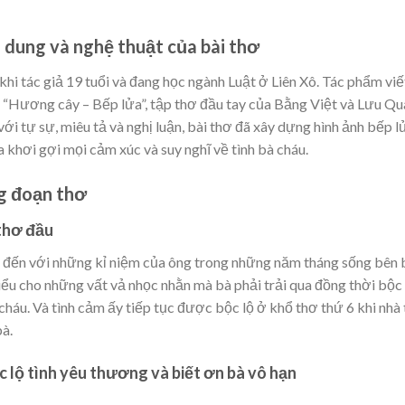
i dung và nghệ thuật của bài thơ
hi tác giả 19 tuổi và đang học ngành Luật ở Liên Xô. Tác phẩm viế
 “Hương cây – Bếp lửa”, tập thơ đầu tay của Bằng Việt và Lưu Q
ới tự sự, miêu tả và nghị luận, bài thơ đã xây dựng hình ảnh bếp l
a khơi gợi mọi cảm xúc và suy nghĩ về tình bà cháu.
ng đoạn thơ
 thơ đầu
đến với những kỉ niệm của ông trong những năm tháng sống bên 
iểu cho những vất vả nhọc nhằn mà bà phải trải qua đồng thời bộc 
cháu. Và tình cảm ấy tiếp tục được bộc lộ ở khổ thơ thứ 6 khi nhà
à.
c lộ tình yêu thương và biết ơn bà vô hạn