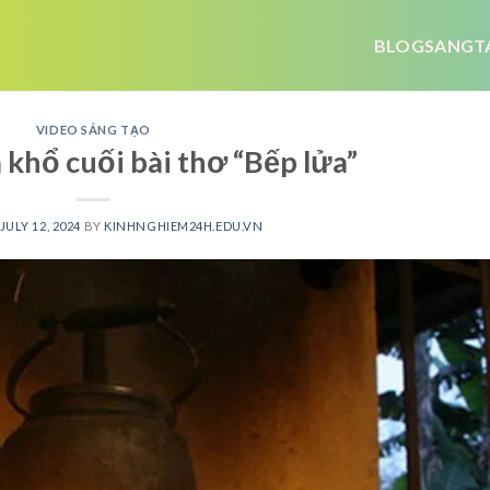
BLOGSANGT
VIDEO SÁNG TẠO
khổ cuối bài thơ “Bếp lửa”
JULY 12, 2024
BY
KINHNGHIEM24H.EDU.VN