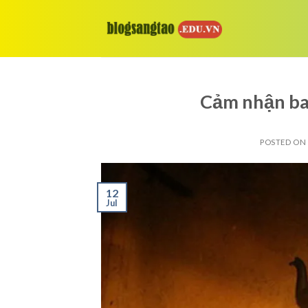
Skip
to
content
Cảm nhận ba 
POSTED ON
12
Jul