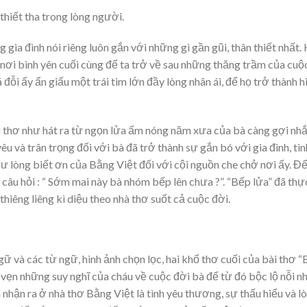
thiết tha trong lòng người.
gia đình nói riêng luôn gắn với những gì gần gũi, thân thiết nhất.
à nơi bình yên cuối cùng để ta trở về sau những thăng trầm của cuộ
ỗi ấy ẩn giấu một trái tim lớn đầy lòng nhân ái, để họ trở thành h
 thơ như hát ra từ ngọn lửa ấm nóng năm xưa của bà càng gợi nh
u và trân trọng đối với bà đã trở thành sự gắn bó với gia đình, tìn
ư lòng biết ơn của Bằng Việt đối với cội nguồn che chở nơi ấy. Đ
 câu hỏi : “ Sớm mai này bà nhóm bếp lên chưa ?”. “Bếp lửa” đã thự
thiêng liêng kì diệu theo nhà thơ suốt cả cuộc đời.
ữ và các từ ngữ, hình ảnh chọn lọc, hai khổ thơ cuối của bài thơ 
vẹn những suy nghĩ của cháu về cuộc đời bà để từ đó bộc lộ nỗi n
nhận ra ở nhà thơ Bằng Việt là tình yêu thương, sự thấu hiểu và l