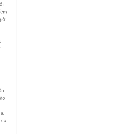
ối
niềm
giờ
g
g
ẫn
vào
a,
i có