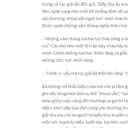
trong cả tác giả lẫn độc giả. “Bếp lửa ấp 
liền, ngân vang như một lời khẳng định về 
yêu thương, khoai sắn ngọt bùi” nuôi cháu t
được quên những năm tháng nghĩa tình chia n
– Những năm tháng mà hai bà cháu sống tron
vui”. Câu thơ như một lời răn dạy cháu hãy l
mình. Chính những bài học thầm lặng và gắn 
những ước mơ, khát vọng.
– Chính vì vậy mà tác giả đã thốt lên rằng 
Bà không chỉ thấu hiểu cháu mà còn là tấm g
ghi dấu từng hình ảnh cụ thể “khoai sắn”, “x
nhau giữa cuộc sống đời thường và giá trị ti
niệm, khơi dậy bao đợt sóng yêu thương tro
giữ lửa mà còn là người truyền lửa, truyền 
một sức mạnh kì diệu. Suốt dọc bài thơ, mười