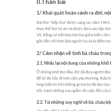
II.Thân bài
1/ Khái quát hoàn cảnh ra đời, nộ
Bài thơ “Bếp lửa” được sáng tác năm 1963, k
theo thể thơ tự do và được đưa vào tập thơ
Vũ. Bằng sự kết hợp hài hòa giữa biểu cảm v
gắn liền với hình ảnh người bà và là điểm tự
2/ Cảm nhận về tình bà cháu tro
2.1. Nhắc lại nội dung của những khổ
Ở những khổ thơ đầu, BV đã đưa người đọc 
để từ đó bộc lộ tình cảm yêu thương, thấu h
lòng biết ơn bởi những gì mà bà đã làm cho 
bộc bạch những suy ngẫm về cuộc đời của b
2.2. Từ những suy nghĩ về bà, cháu bộ
Lận đận đời bà biết mấy nắng mưa