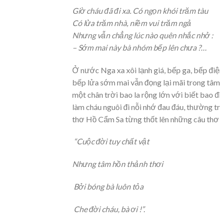
Giờ cháu đã đi xa. Có ngọn khói trăm tàu
Có lửa trăm nhà, niềm vui trăm ngả
Nhưng vẫn chẳng lúc nào quên nhắc nhở :
– Sớm mai này bà nhóm bếp lên chưa ?…
Ở nước Nga xa xôi lạnh giá, bếp ga, bếp điệ
bếp lửa sớm mai vẫn đọng lại mãi trong tâm 
một chân trời bao la rộng lớn với biết bao 
làm cháu nguôi đi nỗi nhớ đau đáu, thường t
thơ Hồ Cẩm Sa từng thốt lên những câu thơ
“Cuộc đời tuy chất vật
Nhưng tâm hồn thảnh thơi
Bởi bóng bà luôn tỏa
Che đời cháu, bà ơi !”.