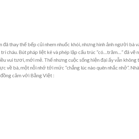
n đã thay thế bếp củi nhem nhuốc khói, nhưng hình ảnh người bà v
trí cháu. Bút pháp liệt kê và phép lặp cấu trúc “có…trăm…” đã vẽ 
điều vui tươi, mới mẻ. Thế nhưng cuộc sống hiện đại ấy vẫn không 
rực về bà, một nỗi nhớ tới mức “chẳng lúc nào quên nhắc nhở”. Nh
 đồng cảm với Bằng Việt :