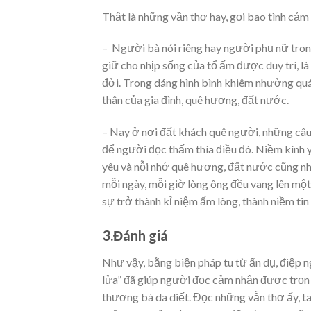
Thật là những vần thơ hay, gọi bao tình cảm 
– Người bà nói riêng hay người phụ nữ trong 
giữ cho nhịp sống của tổ ấm được duy trì, l
đời. Trong dáng hình bình khiêm nhường quá đ
thân của gia đình, quê hương, đất nước.
– Nay ở nơi đất khách quê người, những câu
để người đọc thấm thía điều đó. Niềm kính yê
yêu và nỗi nhớ quê hương, đất nước cũng nh
mỗi ngày, mỗi giờ lòng ông đều vang lên một
sự trở thành kỉ niệm ấm lòng, thành niềm tin 
3.Đánh giá
Như vậy, bằng biện pháp tu từ ẩn dụ, điệp ng
lửa” đã giúp người đọc cảm nhận được trọn 
thương bà da diết. Đọc những vẫn thơ ấy, ta 