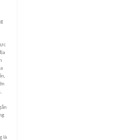
ng
vực
địa
n
ủa
ốn,
tên
,
gắn
ang
g là