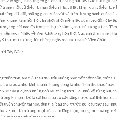
 đêm văn nghệ là những cô gái dân tộc vùng núi Tây Bắc bất ngờ hi
ứ trong một vũ điệu lạ: man điệu, nhạc cụ lạ : khèn, dáng điệu lạ: e 
úi rừng dữ dội, những gian truân vất vả trên đường hành quân sẽ 
ưng không, tâm hồn họ vẫn phơi phới niềm lạc quan yêu đời, đầy ắ
 một người nào đó trong số họ sẽ nằm lại nơi núi rừng u tịch. Tâm
 miền xuôi: Nhạc về Viên Chăn xây hồn thơ. Các anh thanh niên Hà
ầy ý thơ, mơ tưởng đến những ngày mai tươi vui ở Viên Chăn.
gười Tây Bắc :
ng thần tình, âm điệu câu thơ trĩu xuống như một nốt nhấn, một sự
 Nữ sĩ xưa nhớ kinh thành Thăng Long là nhớ “hồn thu thảo”, nay
 xạc của gió, nhớ những cờ lau trắng trời. Có “nhớ về rừng núi, n
 trong kỉ niệm. Đó là cái hồn của cỏ cây sông nước, cái linh hồn của
viết uyển chuyển tài hoa, đúng là “câu thơ trước gọi câu thơ sau” nh
nhớ về một tâm trạng, một xúc cảm lãng mạn, mộng mơ của người
hủ bên dòng suối lũ mênh mông.