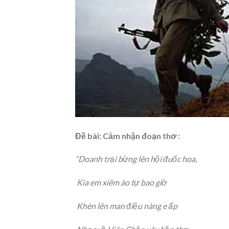
Đề bài: Cảm nhận đoạn thơ :
“Doanh trại bừng lên hội đuốc hoa,
Kìa em xiêm áo tự bao giờ
Khèn lên man điệu nàng e ấp