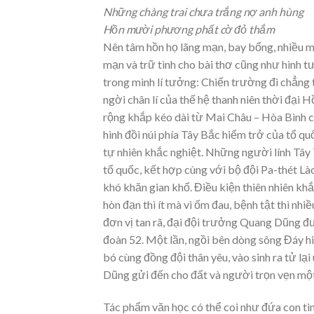
Những chàng trai chưa trắng nợ anh hùng
Hồn mười phương phất cờ đỏ thắm
Nên tâm hồn họ lãng mạn, bay bổng, nhiều m
mạn và trữ tình cho bài thơ cũng như hình 
trong mình lí tưởng: Chiến trường đi chẳng 
ngời chân lí của thế hệ thanh niên thời đại
rộng khắp kéo dài từ Mai Châu – Hòa Bình c
hình đồi núi phía Tây Bắc hiểm trở của tổ q
tự nhiên khắc nghiệt. Những người lính Tây 
tổ quốc, kết hợp cùng với bộ đội Pa-thét Lào
khó khăn gian khổ. Điều kiện thiên nhiên khắ
hòn đạn thì ít mà vì ốm đau, bệnh tật thì nhi
đơn vị tan rã, đại đội trưởng Quang Dũng đ
đoàn 52. Một lần, ngồi bên dòng sông Đáy hi
bó cùng đồng đội thân yêu, vào sinh ra tử lạ
Dũng gửi đến cho đất và người trọn vẹn một 
Tác phẩm văn học có thể coi như đứa con tinh