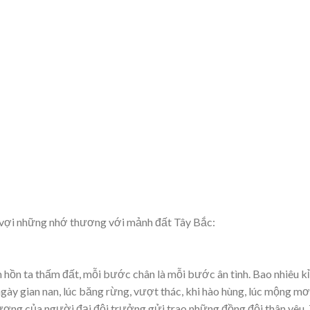
i vợi những nhớ thương với mảnh đất Tây Bắc:
m hồn ta thấm đất, mỗi bước chân là mỗi bước ân tình. Bao nhiêu kỉ
gày gian nan, lúc băng rừng, vượt thác, khi hào hùng, lúc mộng mơ
ương của người đại đội trưởng gửi trao những đồng đội thân yêu.