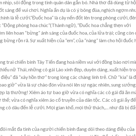
nhịp, sôi động trong tình quân dân gắn bó. Nhà thơ đã dùng từ hộ
đốt sáng để vui chơi. Nghĩa ẩn dụ là có ý bông đùa, nghịch ngợm n
 chính là lễ cưới.“Đuốc hoa” là cây nến đốt lên trong phòng cưới, đ
ũ: “Động phòng hoa chúc”(Thành ngữ), “Đuốc hoa chẳng thẹn với
m liên hoan “bừng” ánh sáng của đuốc hoa, của lửa trại; cũng còn 
ng bừng rộn rã. Sự xuất hiện của “em”, của “nàng” làm cho hội đuốc 
ng trai chiến binh Tây Tiến đang hoà niềm vui với đồng bào nơi m
ếu nữ Thái, những cô gái Lào xinh đẹp, duyên dáng, xuất hiện tr
iệu” đã “xây hồn thơ” trong lòng các chàng lính trẻ. Chữ “kìa” là đ
bao giờ” vừa là sự chào đón vừa nói lên sự ngạc nhiên, sung sướng
đẹp lạ thường! Xiêm áo tự bao giờ vừa có nghĩa các cô gái đã ăn m
 thế; vừa có nghĩa xiêm áo cổ truyền của dân tộc. Các cô gái ấy đ
ng cô dâu đến lễ cưới. Mọi gian khổ, mọi thử thách,… như đã bị đẩ
à đôi mắt đa tình của người chiến binh đang dõi theo dáng điệu của