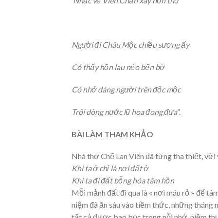
Nhạc về Viên Chăn xây hồn thơ
Người đi Châu Mộc chiều sương ấy
Có thấy hồn lau nẻo bến bờ
Có nhớ dáng người trên độc mộc
Trôi dòng nước lũ hoa đong đưa
”.
BÀI LÀM THAM KHẢO
Nhà thơ Chế Lan Viên đã từng tha thiết, vờ
Khi ta ở chỉ là nơi đất ở
Khi ta đi đất bỗng hóa tâm hồn
Mỗi mảnh đất đi qua là « nơi máu rỏ » để tâ
niệm đã ăn sâu vào tiềm thức, những tháng n
tất cả được bao bọc trong nỗi nhớ, niềm th