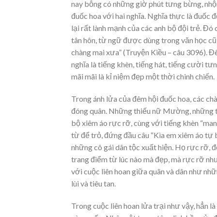
nay bỗng có những giờ phút tưng bừng, nhộn 
đuốc hoa với hai nghĩa. Nghĩa thực là đuốc 
lại rất lành mạnh của các anh bộ đội trẻ. Đó
tân hôn, từ ngữ được dùng trong văn học c
chàng mai xưa” (Truyện Kiều – câu 3096). Đê
nghĩa là tiếng khèn, tiếng hát, tiếng cười tư
mãi mãi là kỉ niệm đẹp một thời chinh chiến.
Trong ánh lửa của đêm hội đuốc hoa, các chà
đóng quân. Những thiếu nữ Mường, những thi
bộ xiêm áo rực rỡ, cùng với tiếng khèn “man đ
từ để trỏ, đứng đầu câu “Kìa em xiêm áo tự 
những cô gái dân tộc xuất hiện. Họ rực rỡ, 
trang điểm từ lúc nào mà đẹp, mà rực rỡ như
với cuộc liên hoan giữa quân và dân như nhữ
lùi và tiêu tan.
Trong cuộc liên hoan lửa trại như vậy, hẳn l