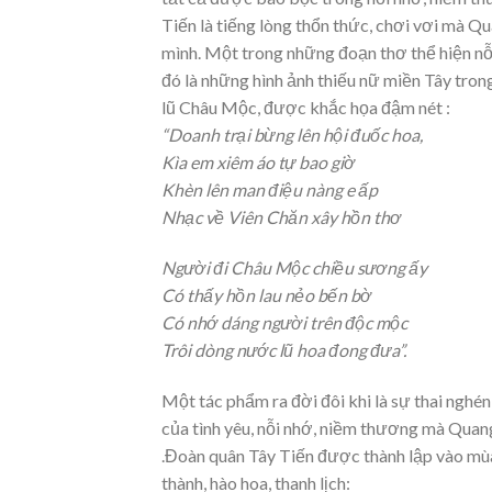
Tiến là tiếng lòng thổn thức, chơi vơi mà 
mình. Một trong những đoạn thơ thể hiện nỗi
đó là những hình ảnh thiếu nữ miền Tây tro
lũ Châu Mộc, được khắc họa đậm nét :
“Doanh trại bừng lên hội đuốc hoa,
Kìa em xiêm áo tự bao giờ
Khèn lên man điệu nàng e ấp
Nhạc về Viên Chăn xây hồn thơ
Người đi Châu Mộc chiều sương ấy
Có thấy hồn lau nẻo bến bờ
Có nhớ dáng người trên độc mộc
Trôi dòng nước lũ hoa đong đưa”.
Một tác phẩm ra đời đôi khi là sự thai nghén,
của tình yêu, nỗi nhớ, niềm thương mà Quang
.Đoàn quân Tây Tiến được thành lập vào mù
thành, hào hoa, thanh lịch: