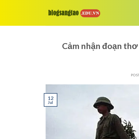
Skip
to
content
Cảm nhận đoạn thơ t
POS
12
Jul