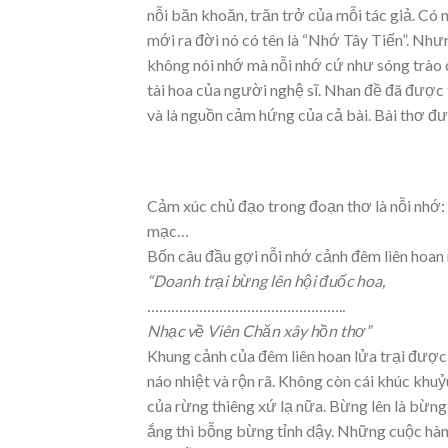
nỗi băn khoăn, trăn trở của mỗi tác giả. Có
mới ra đời nó có tên là “Nhớ Tây Tiến”. Nhưn
không nói nhớ mà nỗi nhớ cứ như sóng trào d
tài hoa của người nghệ sĩ. Nhan đề đã được 
và là nguồn cảm hứng của cả bài. Bài thơ đ
Cảm xúc chủ đạo trong đoạn thơ là nỗi nhớ:
mạc…
Bốn câu đầu gợi nỗi nhớ cảnh đêm liên hoan rự
“Doanh trại bừng lên hội đuốc hoa,
…………………………………………..
Nhạc về Viên Chăn xây hồn thơ”
Khung cảnh của đêm liên hoan lửa trại được 
náo nhiệt và rộn rã. Không còn cái khúc khuỷ
của rừng thiêng xứ lạ nữa. Bừng lên là bừng
ắng thì bỗng bừng tỉnh dậy. Những cuộc hành