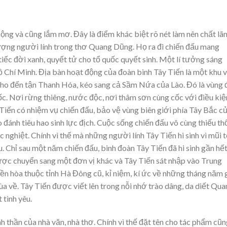
ộng và cũng lắm mơ. Đây là điểm khác biệt rõ nét làm nên chất lã
tượng người lính trong thơ Quang Dũng. Họ ra đi chiến đấu mang
tiếc đời xanh, quyết tử cho tổ quốc quyết sinh. Một lí tưởng sáng
 Hồ Chí Minh. Địa bàn hoạt động của đoàn binh Tây Tiến là một khu 
ho đến tận Thanh Hóa, kéo sang cả Sầm Nứa của Lào. Đó là vùng 
uốc. Nơi rừng thiêng, nước độc, nơi thâm sơn cùng cốc với điều kiệ
Tiến có nhiệm vụ chiến đấu, bảo vệ vùng biên giới phía Tây Bắc c
 đánh tiêu hao sinh lực địch. Cuộc sống chiến đấu vô cùng thiếu th
c nghiệt. Chính vì thế mà những người lính Tây Tiến hi sinh vì mũi 
ều. Chỉ sau một năm chiến đấu, binh đoàn Tây Tiến đã hi sinh gần hết
ược chuyển sang một đơn vị khác và Tây Tiến sát nhập vào Trung
ền hòa thuộc tỉnh Hà Đông cũ, kỉ niệm, kí ức về những tháng năm 
i ùa về. Tây Tiến được viết lên trong nỗi nhớ trào dâng, da diết Qu
tình yêu.
 thần của nhà văn, nhà thơ. Chính vì thế đặt tên cho tác phẩm cũn