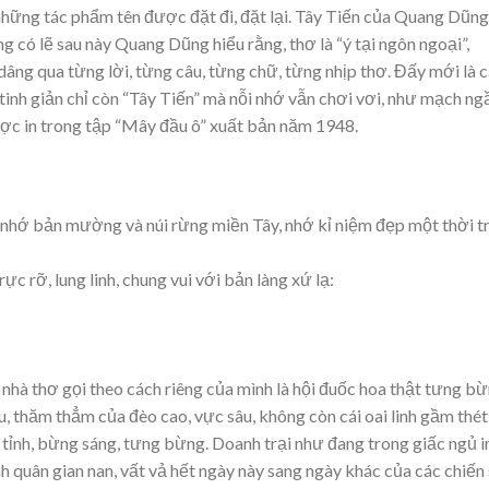
 những tác phẩm tên được đặt đi, đặt lại. Tây Tiến của Quang Dũng
g có lẽ sau này Quang Dũng hiểu rằng, thơ là “ý tại ngôn ngoại”,
âng qua từng lời, từng câu, từng chữ, từng nhịp thơ. Đấy mới là c
tinh giản chỉ còn “Tây Tiến” mà nỗi nhớ vẫn chơi vơi, như mạch n
ược in trong tập “Mây đầu ô” xuất bản năm 1948.
 nhớ bản mường và núi rừng miền Tây, nhớ kỉ niệm đẹp một thời t
c rỡ, lung linh, chung vui với bản làng xứ lạ:
nhà thơ gọi theo cách riêng của mình là hội đuốc hoa thật tưng bừ
u, thăm thẳm của đèo cao, vực sâu, không còn cái oai linh gầm thét
 tỉnh, bừng sáng, tưng bừng. Doanh trại như đang trong giấc ngủ 
 quân gian nan, vất vả hết ngày này sang ngày khác của các chiến 