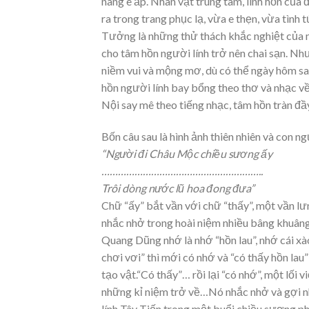
nàng e ấp. Nhân vật trung tâm, linh hồn của
ra trong trang phục lạ, vừa e thẹn, vừa tình t
Tưởng là những thử thách khắc nghiệt của n
cho tâm hồn người lính trở nên chai sạn. Nh
niềm vui và mộng mơ, dù có thể ngày hôm sau
hồn người lính bay bổng theo thơ và nhạc về
Nội say mê theo tiếng nhạc, tâm hồn tràn đ
Bốn câu sau là hình ảnh thiên nhiên và con n
“Người đi Châu Mộc chiều sương ấy
…………………………………………………..
Trôi dòng nước lũ hoa đong đưa”
Chữ “ấy” bắt vần với chữ “thấy”, một vần lư
nhắc nhở trong hoài niệm nhiều bâng khuâng.
Quang Dũng nhớ là nhớ “hồn lau”, nhớ cái xào
chơi vơi” thì mới có nhớ và “có thấy hồn lau”
tạo vật.“Có thấy”… rồi lại “có nhớ”, một lối 
những kỉ niệm trở về…Nó nhắc nhở và gợi 
lính Tây Tiến trong một buổi chiều sương p