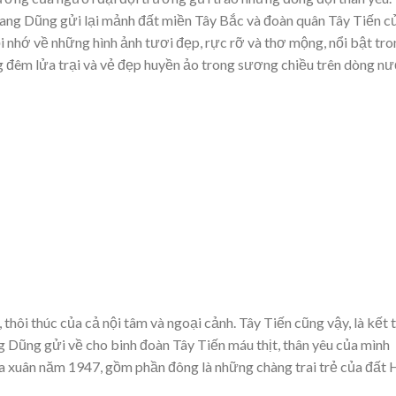
Quang Dũng gửi lại mảnh đất miền Tây Bắc và đoàn quân Tây Tiến c
 nhớ về những hình ảnh tươi đẹp, rực rỡ và thơ mộng, nổi bật tro
ng đêm lửa trại và vẻ đẹp huyền ảo trong sương chiều trên dòng n
 thôi thúc của cả nội tâm và ngoại cảnh. Tây Tiến cũng vậy, là kết 
 Dũng gửi về cho binh đoàn Tây Tiến máu thịt, thân yêu của mình
a xuân năm 1947, gồm phần đông là những chàng trai trẻ của đất 