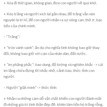
+ Xóa đi thời gian, không gian, đưa con người về quá khứ.
+ Kéo trăng và người xích lại gần nhau, để trăng vẫn vẹn
nguyên là tri kỉ, để con người nhận ra sự nông cạn, thờ ơ, bạc
bẽo của chính mình.
– “Trăng”:
+ “tròn vành vạnh”: ẩn dụ cho nghĩa tình không bao giờ thay
đổi, không bao giờ vơi cạn của nhân dân, đất nước.
+ “im phăng phắc”: bao dung, độ lượng và nghiêm khắc -> cái
im lặng chứa đựng lời nhắc nhở, cảnh báo, thức tỉnh con
người.
– Người “giật mình” -> thức tỉnh:
+ Nhận ra những cám dỗ vật chất khiến con người đánh mất
đi những giá trị tinh thần đẹp đẽ, khiên tâm hồn họ trống rỗng,