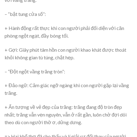
– “bật tung cửa sổ”:
+ Hành động rất thực khi con người phải đối diện với căn
phòng ngột ngạt, đầy bóng tối.
+ Gợi: Giây phút tâm hồn con người khao khát được thoát
khỏi không gian tù túng, chật hẹp.
– “Đột ngột vầng trăng tròn”:
+ Đảo ngữ: Cảm giác ngỡ ngàng khi con người gặp lại vầng
trăng.
+ Ấn tượng về vẻ đẹp của trăng: trăng đang độ tròn đẹp
nhất; trăng vẫn vẹn nguyên, vẫn ở rất gần, luôn chờ đợi dõi
theo dù con người thờ ơ, dửng dưng.
=> Hai khổ thơ đã cho thấy và lí giải sự đổi thay của người