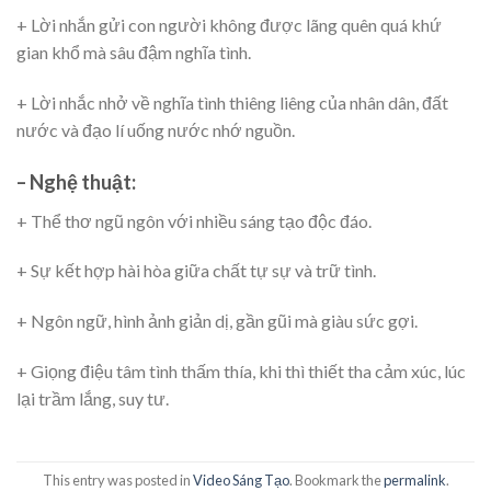
+ Lời nhắn gửi con người không được lãng quên quá khứ
gian khổ mà sâu đậm nghĩa tình.
+ Lời nhắc nhở về nghĩa tình thiêng liêng của nhân dân, đất
nước và đạo lí uống nước nhớ nguồn.
– Nghệ thuật:
+ Thể thơ ngũ ngôn với nhiều sáng tạo độc đáo.
+ Sự kết hợp hài hòa giữa chất tự sự và trữ tình.
+ Ngôn ngữ, hình ảnh giản dị, gần gũi mà giàu sức gợi.
+ Giọng điệu tâm tình thấm thía, khi thì thiết tha cảm xúc, lúc
lại trầm lắng, suy tư.
This entry was posted in
Video Sáng Tạo
. Bookmark the
permalink
.