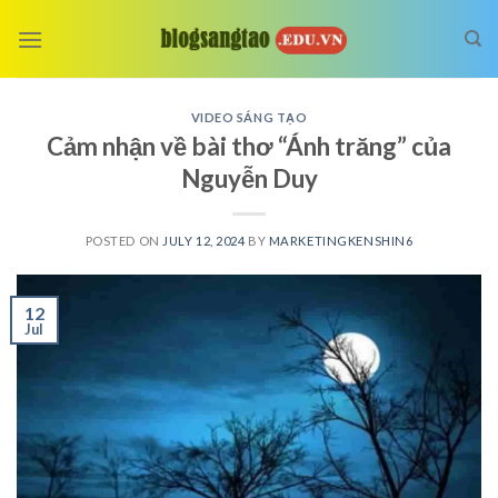
Skip
to
content
VIDEO SÁNG TẠO
Cảm nhận về bài thơ “Ánh trăng” của
Nguyễn Duy
POSTED ON
JULY 12, 2024
BY
MARKETINGKENSHIN6
12
Jul