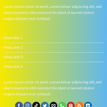
Lorem ipsum dolor sit amet, consectetuer adipiscing elit, sed
diam nonummy nibh euismod tincidunt ut laoreet dolore
magna aliquam erat volutpat.
Menu link 1
Menu link 2
Menu link 3
Menu link 4
Lorem ipsum dolor sit amet, consectetuer adipiscing elit, sed
diam nonummy nibh euismod tincidunt ut laoreet dolore
magna aliquam erat volutpat.