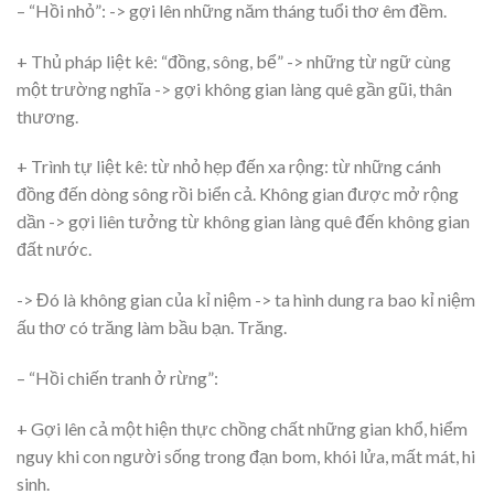
– “Hồi nhỏ”: -> gợi lên những năm tháng tuổi thơ êm đềm.
+ Thủ pháp liệt kê: “đồng, sông, bể” -> những từ ngữ cùng
một trường nghĩa -> gợi không gian làng quê gần gũi, thân
thương.
+ Trình tự liệt kê: từ nhỏ hẹp đến xa rộng: từ những cánh
đồng đến dòng sông rồi biển cả. Không gian được mở rộng
dần -> gợi liên tưởng từ không gian làng quê đến không gian
đất nước.
-> Đó là không gian của kỉ niệm -> ta hình dung ra bao kỉ niệm
ấu thơ có trăng làm bầu bạn. Trăng.
– “Hồi chiến tranh ở rừng”:
+ Gợi lên cả một hiện thực chồng chất những gian khổ, hiểm
nguy khi con người sống trong đạn bom, khói lửa, mất mát, hi
sinh.