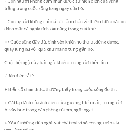
– Con người không cảm nhận được sự hiện diện của vầng
trăng trong cuộc sống hàng ngày của họ.
– Con người không chỉ mất đi cảm nhận về thiên nhiên mà còn
đánh mất cả nghĩa tình sâu nặng trong quá khứ.
=> Cuộc sống đầy đủ, bình yên khiên họ thờ ơ, dửng dưng,
quay lưng lại với quá khứ mà họ từng gắn bó.
Cuộc hội ngộ đầy bất ngờ khiến con người thức tỉnh:
-“đèn điện tắt”:
+ Biến cố chân thực, thường thấy trong cuộc sống đô thị.
+ Cái lấp lánh của ánh điện, cửa gương biến mất, con người
bị vây bọc trong căn phòng tối om, ngột ngạt.
+ Xóa đi những tiện nghi, vật chất mà vì nó con người xa lại
với vầng trăng.