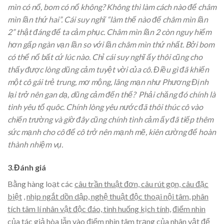
mìn có nổ, bom có nổ không? Không thì làm cách nào để châm
mìn lần thứ hai”. Cái suy nghĩ “làm thế nào để châm mìn lần
2” thật đáng để ta cảm phục. Châm mìn lần 2 còn nguy hiểm
hơn gấp ngàn vạn lần so với lần châm mìn thứ nhất. Bởi bom
có thể nổ bất cứ lúc nào. Chỉ cái suy nghĩ ấy thôi cũng cho
thấy được lòng dũng cảm tuyệt vời của cô. Điều gì đã khiến
một cô gái trẻ trung, mơ mộng, lãng mạn như Phương Định
lại trở nên gan dạ, dũng cảm đến thế? Phải chăng đó chính là
tình yêu tổ quôc. Chính lòng yêu nước đã thôi thúc cô vào
chiến trường và giờ đây cũng chính tình cảm ấy đã tiếp thêm
sức mạnh cho cô để cô trở nên mạnh mẽ, kiên cường để hoàn
thành nhiệm vụ.
3.Đánh giá
Bằng hàng loạt các
câu trần thuật đơn, câu rút gọn, câu đặc
biệt
,
nhịp ngắt dồn dập, nghệ thuật độc thoại nội tâm
,
phân
tích tâm lí nhân vật độc đáo, tình huống kịch tính,
điểm nhìn
của tác giả hòa lẫn vào điểm nhìn tâm trạng của nhân vật
để