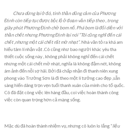
Chưa dừng lại ở đó, tinh thần dũng cảm của Phương
Định còn tiếp tục được bộc lộ ở đoạn văn tiếp theo , trong
giây phút Phương Định chờ bom nổ. Phá bom là đối diện với
thần chết nhưng Phương Định lại nói “
Tôi cũng nghĩ đến cái
chết ,nhưng một cái chết rất mờ nhạt”
. Nhà văn tỏ ra khá am
hiểu tâm lí nhận vật .Cô cũng như bao người khác yêu tha
thiết cuộc sống này , không phải không nghĩ đến cái chết
nhưng một cái chết mờ nhạt, nghĩa là không đậm nét, không
ám ảnh đến nỗi sợ hãi. Bởi đã chấp nhận đi thanh niên xung
phong vào Trường Sơn là đi theo một lí tưởng cao đẹp ,sẵn
sàng hiến dâng trọn vẹn tuổi thanh xuân của mình cho tổ quốc.
Cô đã đặt công việc lên hàng đầu, coi việc hoàn thành công
việc còn quan trọng hơn cả mạng sống.
Mặc dù đã hoàn thành nhiệm vụ, nhưng cô luôn lo lắng “
liệu