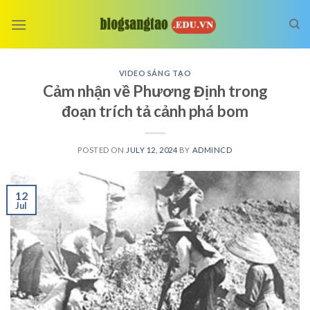
Skip
to
content
VIDEO SÁNG TẠO
Cảm nhận về Phương Định trong
đoạn trích tả cảnh phá bom
POSTED ON
JULY 12, 2024
BY
ADMINCD
12
Jul