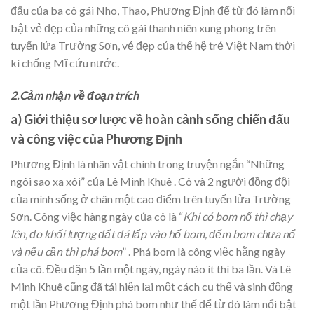
đấu của ba cô gái Nho, Thao, Phương Định để từ đó làm nổi
bật vẻ đẹp của những cô gái thanh niên xung phong trên
tuyến lửa Trường Sơn, vẻ đẹp của thế hệ trẻ Việt Nam thời
kì chống Mĩ cứu nước.
2.Cảm nhận về đoạn trích
a) Giới thiệu sơ lược về hoàn cảnh sống chiến đấu
và công việc của Phương Định
Phương Định là nhân vật chính trong truyện ngắn “Những
ngôi sao xa xôi” của Lê Minh Khuê . Cô và 2 người đồng đội
của mình sống ở chân một cao điểm trên tuyến lửa Trường
Sơn. Công việc hàng ngày của cô là “
Khi có bom nổ thì chạy
lên, đo khối lượng đất đá lấp vào hố bom, đếm bom chưa nổ
và nếu cần thì phá bom
” . Phá bom là công việc hằng ngày
của cô. Đều đặn 5 lần một ngày, ngày nào ít thì ba lần. Và Lê
Minh Khuê cũng đã tái hiện lại một cách cụ thể và sinh động
một lần Phương Định phá bom như thế để từ đó làm nổi bật