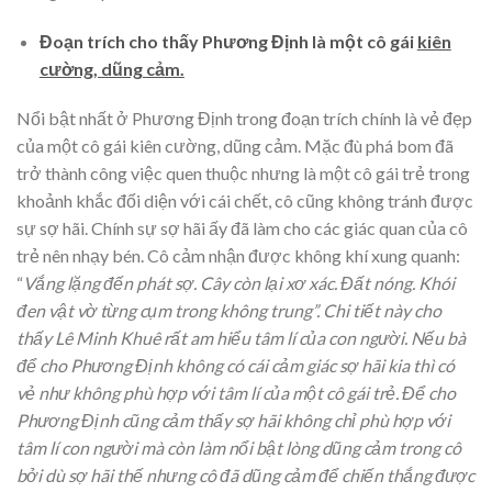
Đoạn trích cho thấy Phương Định là một cô gái
kiên
cường, dũng cảm.
Nổi bật nhất ở Phương Định trong đoạn trích chính là vẻ đẹp
của một cô gái kiên cường, dũng cảm. Mặc đù phá bom đã
trở thành công việc quen thuộc nhưng là một cô gái trẻ trong
khoảnh khắc đối diện với cái chết, cô cũng không tránh được
sự sợ hãi. Chính sự sợ hãi ấy đã làm cho các giác quan của cô
trẻ nên nhạy bén. Cô cảm nhận được không khí xung quanh:
“
Vắng lặng đến phát sợ. Cây còn lại xơ xác. Đất nóng. Khói
đen vật vờ từng cụm trong không trung”. Chi tiết này cho
thấy Lê Minh Khuê rất am hiểu tâm lí của con người. Nếu bà
để cho Phương Định không có cái cảm giác sợ hãi kia thì có
vẻ như không phù hợp với tâm lí của một cô gái trẻ. Để cho
Phương Định cũng cảm thấy sợ hãi không chỉ phù hợp với
tâm lí con người mà còn làm nổi bật lòng dũng cảm trong cô
bởi dù sợ hãi thế nhưng cô đã dũng cảm để chiến thắng được