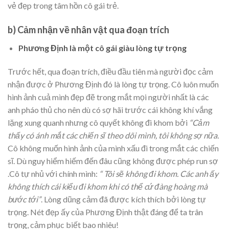
vẻ đẹp trong tâm hồn cô gái trẻ.
b) Cảm nhận về nhân vật qua đoạn trích
Phương Định là một cô gái giàu lòng tự trọng
Trước hết, qua đoạn trích, điều đầu tiên mà người đọc cảm
nhận được ở Phương Định đó là lòng tự trọng. Cô luôn muốn
hình ảnh cuả mình đẹp đẽ trong mắt mọi người nhất là các
anh pháo thủ cho nên dù có sợ hãi trước cái không khí vắng
lặng xung quanh nhưng cô quyết không đi khom bởi
“Cảm
thấy có ánh mắt các chiến sĩ theo dõi mình, tôi không sợ nữa.
Cô không muốn hình ảnh của mình xấu đi trong mắt các chiến
sĩ. Dù nguy hiểm hiếm đến đâu cũng không được phép run sợ
.Cô tự nhủ với chính mình:
“
Tôi sẽ không đi khom. Các anh ấy
không thích cái kiểu đi khom khi có thể cứ đàng hoàng mà
bước tới”
. Lòng dũng cảm đã được kích thích bởi lòng tự
trọng. Nét đẹp ấy của Phương Định thật đáng để ta trân
trọng, cảm phục biết bao nhiêu!