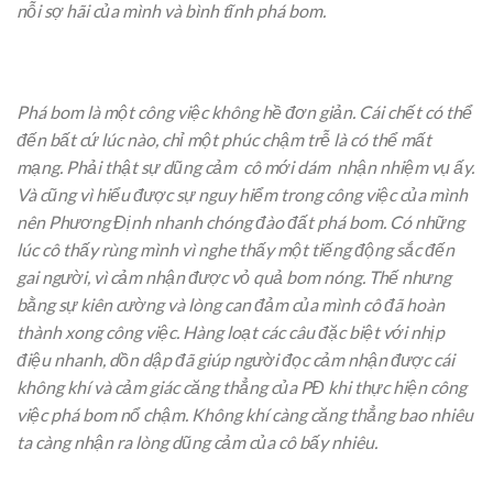
nỗi sợ hãi của mình và bình tĩnh phá bom.
Phá bom là một công việc không hề đơn giản. Cái chết có thể
đến bất cứ lúc nào, chỉ một phúc chậm trễ là có thể mất
mạng. Phải thật sự dũng cảm cô mới dám nhận nhiệm vụ ấy.
Và cũng vì hiểu được sự nguy hiểm trong công việc của mình
nên Phương Định nhanh chóng đào đất phá bom. Có những
lúc cô thấy rùng mình vì nghe thấy một tiếng động sắc đến
gai người, vì cảm nhận được vỏ quả bom nóng. Thế nhưng
bằng sự kiên cường và lòng can đảm của mình cô đã hoàn
thành xong công việc. Hàng loạt các câu đặc biệt với nhịp
điệu nhanh, dồn dập đã giúp người đọc cảm nhận được cái
không khí và cảm giác căng thẳng của PĐ khi thực hiện công
việc phá bom nổ chậm. Không khí càng căng thẳng bao nhiêu
ta càng nhận ra lòng dũng cảm của cô bấy nhiêu.