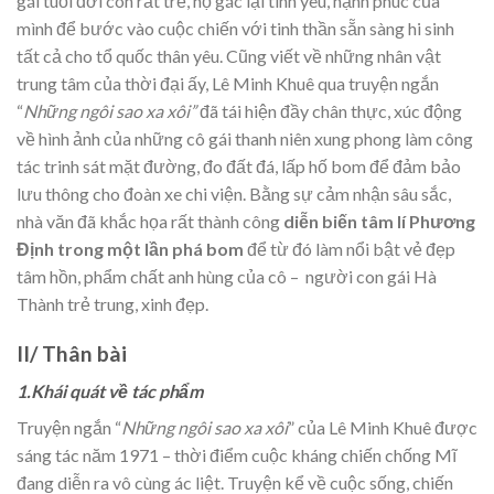
gái tuổi đời còn rất trẻ, họ gác lại tình yêu, hạnh phúc của
mình để bước vào cuộc chiến với tinh thần sẵn sàng hi sinh
tất cả cho tổ quốc thân yêu. Cũng viết về những nhân vật
trung tâm của thời đại ấy, Lê Minh Khuê qua truyện ngắn
“
Những ngôi sao xa xôi”
đã tái hiện đầy chân thực, xúc động
về hình ảnh của những cô gái thanh niên xung phong làm công
tác trinh sát mặt đường, đo đất đá, lấp hố bom để đảm bảo
lưu thông cho đoàn xe chi viện. Bằng sự cảm nhận sâu sắc,
nhà văn đã khắc họa rất thành công
diễn biến tâm lí Phương
Định trong một lần phá bom
để từ đó làm nổi bật vẻ đẹp
tâm hồn, phẩm chất anh hùng của cô – người con gái Hà
Thành trẻ trung, xinh đẹp.
II/ Thân bài
1.Khái quát về tác phẩm
Truyện ngắn “
Những ngôi sao xa xôi
” của Lê Minh Khuê được
sáng tác năm 1971 – thời điểm cuộc kháng chiến chống Mĩ
đang diễn ra vô cùng ác liệt. Truyện kể về cuộc sống, chiến