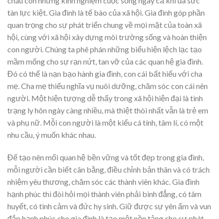
cháu con những kinh nghiệm cuộc sống ngay cả khi đã sức
tàn lực kiệt. Gia đình là tế bào của xã hội. Gia đình góp phần
quan trọng cho sự phát triển chung về mọi mặt của toàn xã
hội, cùng với xã hội xây dựng môi trường sống và hoàn thiện
con người. Chúng ta phê phán những biểu hiện lệch lạc tạo
mầm mống cho sự rạn nứt, tan vỡ của các quan hệ gia đình.
Đó có thể là nạn bạo hành gia đình, con cái bất hiếu với cha
mẹ. Cha mẹ thiếu nghĩa vụ nuôi dưỡng, chăm sóc con cái nên
người. Một hiện tượng dễ thấy trong xã hội hiện đại là tình
trạng ly hôn ngày càng nhiều, mà thiệt thòi nhất vẫn là trẻ em
và phụ nữ. Mỗi con người là một kiểu cá tính, tâm lí, có một
nhu cầu, ý muốn khác nhau.
Để tạo nên mối quan hệ bền vững và tốt đẹp trong gia đình,
mỗi người cần biết cân bằng, điều chỉnh bản thân và có trách
nhiệm yêu thương, chăm sóc các thành viên khác. Gia đình
hạnh phúc thì đòi hỏi mọi thành viên phải bình đẳng, có tâm
huyết, có tình cảm và đức hy sinh. Giữ được sự yên ấm và vun
đắp hạnh phúc cho gia đình là tạo một nền tảng cho sự phát