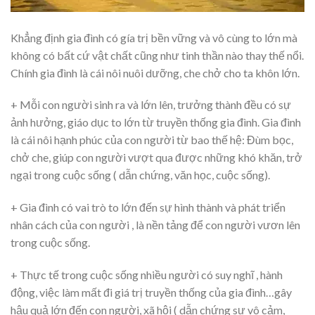
Khẳng định gia đình có gía trị bền vững và vô cùng to lớn mà
không có bất cứ vật chất cũng như tinh thần nào thay thế nổi.
Chính gia đình là cái nôi nuôi dưỡng, che chở cho ta khôn lớn.
+ Mỗi con người sinh ra và lớn lên, trưởng thành đều có sự
ảnh hưởng, giáo dục to lớn từ truyền thống gia đình. Gia đình
là cái nôi hạnh phúc của con người từ bao thế hệ: Đùm bọc,
chở che, giúp con người vượt qua được những khó khăn, trở
ngại trong cuộc sống ( dẫn chứng, văn học, cuộc sống).
+ Gia đình có vai trò to lớn đến sự hình thành và phát triển
nhân cách của con người , là nền tảng để con người vươn lên
trong cuộc sống.
+ Thực tế trong cuộc sống nhiều người có suy nghĩ , hành
động, việc làm mất đi giá trị truyền thống của gia đình…gây
hậu quả lớn đến con người, xã hội ( dẫn chứng sự vô cảm,