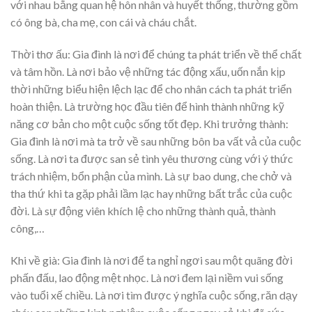
với nhau bằng quan hệ hôn nhân và huyết thống, thường gồm
có ông bà, cha mẹ, con cái và cháu chắt.
Thời thơ ấu: Gia đình là nơi để chúng ta phát triển về thể chất
và tâm hồn. Là nơi bảo vệ những tác động xấu, uốn nắn kịp
thời những biểu hiện lệch lạc để cho nhân cách ta phát triển
hoàn thiện. Là trường học đầu tiên để hình thành những kỹ
năng cơ bản cho một cuộc sống tốt đẹp. Khi trưởng thành:
Gia đình là nơi mà ta trở về sau những bôn ba vất vả của cuộc
sống. Là nơi ta được san sẻ tình yêu thương cùng với ý thức
trách nhiệm, bổn phận của mình. Là sự bao dung, che chở và
tha thứ khi ta gặp phải lầm lạc hay những bất trắc của cuộc
đời. Là sự động viên khích lệ cho những thành quả, thành
công,…
Khi về già: Gia đình là nơi để ta nghỉ ngơi sau một quãng đời
phấn đấu, lao động mệt nhọc. Là nơi đem lại niềm vui sống
vào tuổi xế chiều. Là nơi tìm được ý nghĩa cuộc sống, răn dạy