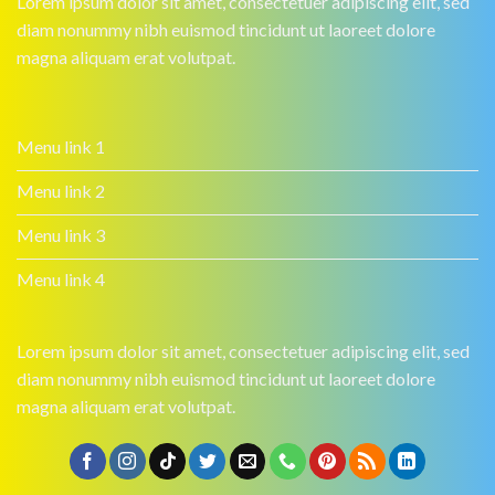
Lorem ipsum dolor sit amet, consectetuer adipiscing elit, sed
diam nonummy nibh euismod tincidunt ut laoreet dolore
magna aliquam erat volutpat.
Menu link 1
Menu link 2
Menu link 3
Menu link 4
Lorem ipsum dolor sit amet, consectetuer adipiscing elit, sed
diam nonummy nibh euismod tincidunt ut laoreet dolore
magna aliquam erat volutpat.