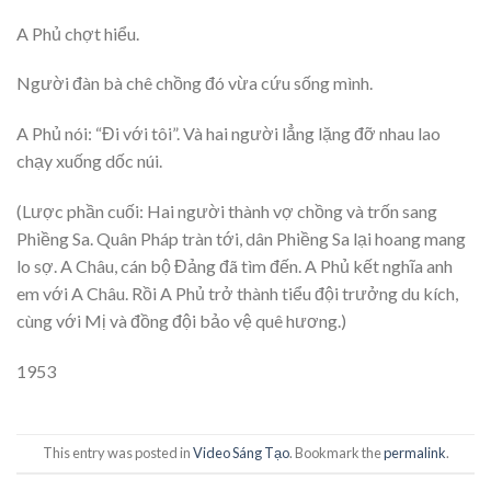
A Phủ chợt hiểu.
Người đàn bà chê chồng đó vừa cứu sống mình.
A Phủ nói: “Đi với tôi”. Và hai người lẳng lặng đỡ nhau lao
chạy xuống dốc núi.
(Lược phần cuối: Hai người thành vợ chồng và trốn sang
Phiềng Sa. Quân Pháp tràn tới, dân Phiềng Sa lại hoang mang
lo sợ. A Châu, cán bộ Đảng đã tìm đến. A Phủ kết nghĩa anh
em với A Châu. Rồi A Phủ trở thành tiểu đội trưởng du kích,
cùng với Mị và đồng đội bảo vệ quê hương.)
1953
This entry was posted in
Video Sáng Tạo
. Bookmark the
permalink
.