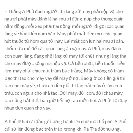
– Thằng A Phủ đánh người thì làng xử mày phải nộp vạ cho
người phải mày đánh là hai mươi đồng, nộp cho thống quán
năm đồng, mỗi xéo phải hai đồng, mỗi người đi gọi các quan
làng về hầu kiện năm hào. Mày phải mất tiền mời các quan
hút thuốc từ hôm qua tới nay. Lại mất con lợn hai mươi cân,
chốc nữa mổ để các quan làng ăn vạ mày. A Phủ, mày đánh
con quan làng, đáng nhẽ làng xử mày tội chết, nhưng làng tha
cho mày được sống mà nộp vạ. Cả tiền phạt, tiền thuốc, tiền
lợn, mày phải chịu một trăm bạc trắng. Mày không có trăm
bạc thì tao cho mày vay để mày ở nợ. Bao giờ có tiền giả thì
tao cho mày về, chưa có tiền giả thì tao bắt mày ở làm con
trâu, con ngựa cho nhà tao. Đời mày, đời con, đời cháu mày
tao cũng bắt thế, bao giờ hết nợ tao mới thôi. A Phủ! Lại đây
nhận tiền quan cho vay.
A Phủ lê hai cái đầu gối sưng bạnh lên như mặt hổ phù. A Phủ
cúi sờ lên đồng bạc trên tráp, trong khi Pá Tra đốt hương,