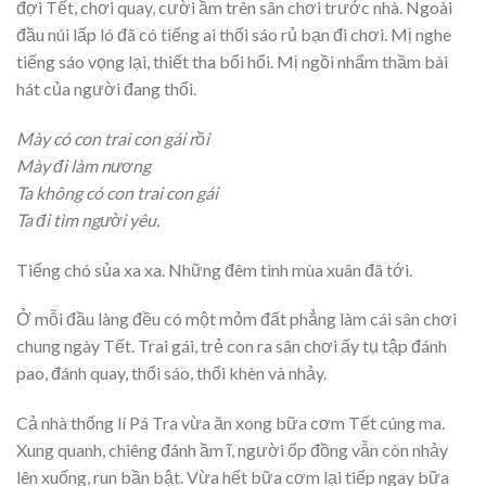
đợi Tết, chơi quay, cười ầm trên sân chơi trước nhà. Ngoài
đầu núi lấp ló đã có tiếng ai thổi sáo rủ bạn đi chơi. Mị nghe
tiếng sáo vọng lại, thiết tha bổi hổi. Mị ngồi nhẩm thầm bài
hát của người đang thổi.
Mày có con trai con gái rồi
Mày đi làm nương
Ta không có con trai con gái
Ta đi tìm người yêu.
Tiếng chó sủa xa xa. Những đêm tình mùa xuân đã tới.
Ở mỗi đầu làng đều có một mỏm đất phẳng làm cái sân chơi
chung ngày Tết. Trai gái, trẻ con ra sân chơi ấy tụ tập đánh
pao, đánh quay, thổi sáo, thổi khèn và nhảy.
Cả nhà thống lí Pá Tra vừa ăn xong bữa cơm Tết cúng ma.
Xung quanh, chiêng đánh ầm ĩ, người ốp đồng vẫn còn nhảy
lên xuống, run bần bật. Vừa hết bữa cơm lại tiếp ngay bữa