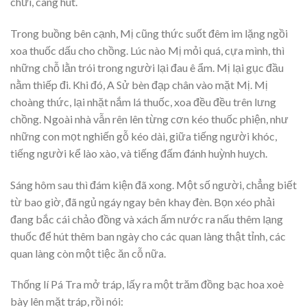
chửi, càng hút.
Trong buồng bên cạnh, Mị cũng thức suốt đêm im lặng ngồi
xoa thuốc dấu cho chồng. Lúc nào Mị mỏi quá, cựa mình, thì
những chỗ lằn trói trong người lại đau ê ẩm. Mị lại gục đầu
nằm thiếp đi. Khi đó, A Sử bèn đạp chân vào mặt Mị. Mị
choàng thức, lại nhặt nắm lá thuốc, xoa đều đều trên lưng
chồng. Ngoài nhà vẫn rên lên từng cơn kéo thuốc phiện, như
những con mọt nghiến gỗ kéo dài, giữa tiếng người khóc,
tiếng người kể lào xào, và tiếng đấm đánh huỳnh huỵch.
Sáng hôm sau thì đám kiện đã xong. Một số người, chẳng biết
từ bao giờ, đã ngủ ngáy ngay bên khay đèn. Bọn xéo phải
đang bắc cái chảo đồng và xách ấm nước ra nấu thêm lạng
thuốc để hút thêm ban ngày cho các quan làng thật tỉnh, các
quan làng còn một tiệc ăn cỗ nữa.
Thống lí Pá Tra mở tráp, lấy ra một trăm đồng bạc hoa xoè
bày lên mặt tráp, rồi nói: