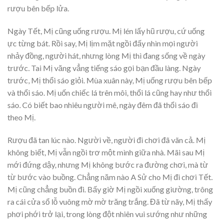
rượu bên bếp lửa.
Ngày Tết, Mị cũng uống rượu. Mị lén lấy hũ rượu, cứ uống
ực từng bát. Rồi say, Mị lịm mặt ngồi đấy nhìn mọi người
nhảy đồng, người hát, nhưng lòng Mị thì đang sống về ngày
trước. Tai Mị văng vẳng tiếng sáo gọi bạn đầu làng. Ngày
trước, Mị thổi sáo giỏi. Mùa xuân này, Mị uống rượu bên bếp
và thổi sáo. Mị uốn chiếc lá trên môi, thổi lá cũng hay như thổi
sáo. Có biết bao nhiêu người mê, ngày đêm đã thổi sáo đi
theo Mị.
Rượu đã tan lúc nào. Người về, người đi chơi đã vãn cả. Mị
không biết, Mị vẫn ngồi trơ một mình giữa nhà. Mãi sau Mị
mới đứng dậy, nhưng Mị không bước ra đường chơi, mà từ
từ bước vào buồng. Chẳng năm nào A Sử cho Mị đi chơi Tết.
Mị cũng chẳng buồn đi. Bấy giờ Mị ngồi xuống giường, trông
ra cái cửa sổ lỗ vuông mờ mờ trăng trắng. Đã từ nãy, Mị thấy
phơi phới trở lại, trong lòng đột nhiên vui sướng như những