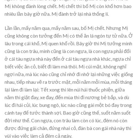
Mị không đành lòng chết. Mị chết thì bố Mị còn khổ hơn bao
nhiêu lần bây giờ nữa. Mị đành trở lại nhà thống lí.
Lần lần, mấy năm qua, mấy năm sau, bố Mị chết. Nhưng Mị
cũng không còn tưởng đến Mị có thể ăn lá ngón tự tử nữa. Ở
lâu trong cái khổ, Mị quen khổ rồi. Bây giờ thì Mị tưởng mình
cũng là con trâu, mình cũng là con ngựa, là con ngựa phải đổi
ở cái tàu ngựa nhà này đến ở cái tàu ngựa nhà khác, ngựa chỉ
biết việc ăn cỏ, biết đi làm mà thôi. Mị cúi mặt, không nghĩ
ngợi nữa, mà lúc nào cũng chỉ nhớ đi nhớ lại những việc giống
nhau, tiếp nhau vẽ ra trước mặt, mỗi năm mỗi mùa, mỗi tháng
lại làm đi làm lại: Tết xong thì lên núi hái thuốc phiện, giữa
năm thì giặt đay, xe đay, đến mùa thì đi nương bẻ bắp, và dù
lúc đi hái củi, lúc bung ngô, lúc nào cũng gài một bó đay trong
cánh tay để tước thành sợi. Bao giờ cũng thế, suốt năm suốt
đời như thế. Con ngựa, con trâu làm còn có lúc, đêm nó còn
được đứng gãi chân, đứng nhai cỏ, đàn bà con gái nhà này thì
vùi vào việc làm cả đêm cả ngày.