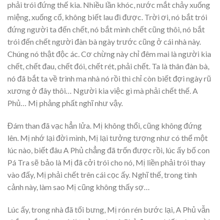
phải trói đứng thế kia. Nhiều lần khóc, nước mắt chảy xuống
miệng, xuống cổ, không biết lau đi được. Trời ơi, nó bắt trói
đứng người ta đến chết, nó bắt mình chết cũng thôi, nó bắt
trói đến chết người đàn bà ngày trước cũng ở cái nhà này.
Chúng nó thật độc ác. Cơ chừng này chỉ đêm mai là người kia
chết, chết đau, chết đói, chết rét, phải chết. Ta là thân đàn bà,
nó đã bắt ta về trình ma nhà nó rồi thì chỉ còn biết đợi ngày rũ
xương ở đây thôi… Người kia việc gì mà phải chết thế. A
Phủ… Mị phảng phất nghĩ như vậy.
Đám than đã vạc hẳn lửa. Mị không thổi, cũng không đứng
lên. Mị nhớ lại đời mình, Mị lại tưởng tượng như có thể một
lúc nào, biết đâu A Phủ chẳng đã trốn được rồi, lúc ấy bố con
Pá Tra sẽ bảo là Mị đã cởi trói cho nó, Mị liền phải trói thay
vào đấy, Mị phải chết trên cái cọc ấy. Nghĩ thế, trong tình
cảnh này, làm sao Mị cũng không thấy sợ…
Lúc ấy, trong nhà đã tối bưng, Mị rón rén bước lại, A Phủ vẫn