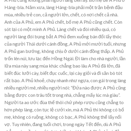
Háng-bla. Năm xưa, làng Háng-bla phải một trận bệnh đậu
mùa, nhiều trẻ con, cả người lớn, chết, có nơi chết cả nhà.
Anh của A Phủ, em A Phủ chết, bố mẹ A Phủ cũng chết. Còn
sót lại có một mình A Phủ. Làng chết và đói nhiều quá, có
người làng đói bụng bắt A Phủ đem xuống bán đổi lấy thóc
của người Thái dưới cánh đồng, A Phủ mới mười tuổi, nhưng
A Phủ gan bướng, không chịu ở dưới cánh đồng thấp. A Phủ
trốn lên núi, lưu lạc đến Hồng Ngài. Đi làm cho nhà người, lần
lữa mùa này sang mùa khác chẳng bao lâu A Phủ đã lớn, đã
biết đúc lưỡi cày, biết đục cuốc, lại cày giỏi và đi săn bò tót
rất bạo. A Phủ khoẻ, chạy nhanh như ngựa, con gái trong làng
nhiều người mê, nhiều người nói: “Đứa nào được A Phủ cũng
bằng được con trâu tốt trong nhà, chẳng mấy lúc mà giàu”.
Người ta ao ước đùa thế thôi chứ phép rượu cũng chẳng to
hơn phép làng, còn tục lệ cưới xin, mà A Phủ thì không có bố
mẹ, không có ruộng, không có bạc, A Phủ không thể lấy nổi
vợ. Tuy nhiên, đang tuổi chơi, trong ngày Tết đến, dù A Phủ