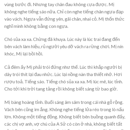
vùng bước đi. Nhưng tay chân đau không cựa được. Mị
không nghe tiếng sáo nữa. Chỉ còn nghe tiếng chân ngựa đạp
vào vách. Ngựa vẫn đứng yên, gãi chân, nhai cỏ. Mị thổn thức
nghĩ mình không bằng con ngựa.
Chó sủa xa xa. Chừng đã khuya. Lúc này là lúc trai đang đến
bên vách làm hiệu, rủ người yêu dỡ vách ra rừng chơi. Mị nín
khóc, Mị lại bồi hồi.
Cả đêm ấy Mị phải trói đứng như thế. Lúc thì khắp người bị
dây trói thít lại đau nhức. Lúc lại nồng nàn tha thiết nhớ. Hơi
rượu toả. Tiếng sáo. Tiếng chó sủa xa xa. Mị lúc mê, lúc tỉnh.
Cho tới khi trời tang tảng rồi không biết sáng từ bao giờ.
Mị bàng hoàng tỉnh. Buổi sáng âm sâm trong cái nhà gỗ rộng.
Vách bên cũng im ắng. Không nghe tiếng lửa réo trong lò nấu
lợn. Không một tiếng động. Không biết bên buồng quanh đấy,
các chị vợ anh, vợ chú của A Sử có còn ở nhà, không biết tất