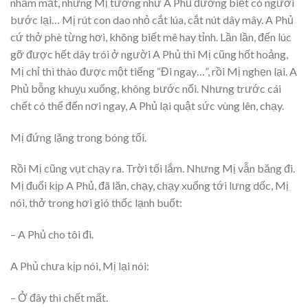
nhắm mắt, nhưng Mị tưởng như A Phủ đương biết có người
bước lại… Mị rút con dao nhỏ cắt lúa, cắt nút dây mây. A Phủ
cứ thở phè từng hơi, không biết mê hay tỉnh. Lần lần, đến lúc
gỡ được hết dây trói ở người A Phủ thì Mị cũng hốt hoảng,
Mị chỉ thì thào được một tiếng “Đi ngay…”, rồi Mị nghẹn lại. A
Phủ bỗng khuỵu xuống, không bước nổi. Nhưng trước cái
chết có thể đến nơi ngay, A Phủ lại quật sức vùng lên, chạy.
Mị đứng lặng trong bóng tối.
Rồi Mị cũng vụt chạy ra. Trời tối lắm. Nhưng Mị vẫn băng đi.
Mị đuổi kịp A Phủ, đã lăn, chạy, chạy xuống tới lưng dốc, Mị
nói, thở trong hơi gió thốc lạnh buốt:
– A Phủ cho tôi đi.
A Phủ chưa kịp nói, Mị lại nói:
– Ở đây thì chết mất.