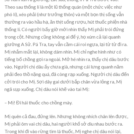
Theo sau thống lí là một lũ thống quán (một chức việc như
phó lí), xéo phải (như trưởng thôn) và một bọn thị sống vẫn
thường ra vào hầu hạ, ăn thịt uống rượu, hút thuốc phiện nhà
thống lí. Có người bấy giờ mới nhìn thấy Mị phải trói đứng
trong cột. Nhưng cũng không ai để ý, họ xúm cả lại quanh
giường A Sử. Pá Tra, tay vẫn cầm cái roi ngựa, lại từ từ đi ra.
Mị nhắm mắt lại, không dám nhìn. Mị chỉ nghe hình như có
tiếng bố chồng gọi ra ngoài. Mở hé nhìn ra, thấy chị dâu bước
vào. Người chị dâu ấy chưa già, nhưng cái lưng quanh năm
phải đeo thồ nặng quá, đã còng rạp xuống. Người chị dâu đến
cởi trói cho Mị. Sợi dây gai dưới bắp chân vừa lỏng ra, Mị
ngã sụp xuống. Chị dâu nói khẽ vào tai Mị:
– Mị! Đi hái thuốc cho chồng mày.
Mị quên cả đau, đứng lên. Nhưng không nhích chân lên được,
Mị phải ôm vai chị dâu, hai người khổ sở dìu nhau bước ra.
Trong khi đi vào rừng tìm lá thuốc, Mị nghe chị dâu nói lại,