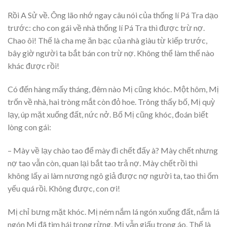
Rồi A Sử về. Ông lão nhớ ngay câu nói của thống lí Pá Tra dạo
trước: cho con gái về nhà thống lí Pá Tra thì được trừ nợ.
Chao ôi! Thế là cha mẹ ăn bạc của nhà giàu từ kiếp trước,
bây giờ người ta bắt bán con trừ nợ. Không thể làm thế nào
khác được rồi!
Có đến hàng mấy tháng, đêm nào Mị cũng khóc. Một hôm, Mị
trốn về nhà, hai tròng mắt còn đỏ hoe. Trông thấy bố, Mị quỳ
lạy, úp mặt xuống đất, nức nở. Bố Mị cũng khóc, đoán biết
lòng con gái:
– Mày về lạy chào tao để mày đi chết đấy à? Mày chết nhưng
nợ tao vẫn còn, quan lại bắt tao trả nợ. Mày chết rồi thì
không lấy ai làm nương ngô giả được nợ người ta, tao thì ốm
yếu quá rồi. Không được, con ơi!
Mị chỉ bưng mặt khóc. Mị ném nắm lá ngón xuống đất, nắm lá
ngón Mị đã tìm hái trong rừng, Mị vẫn giấu trong áo. Thế là