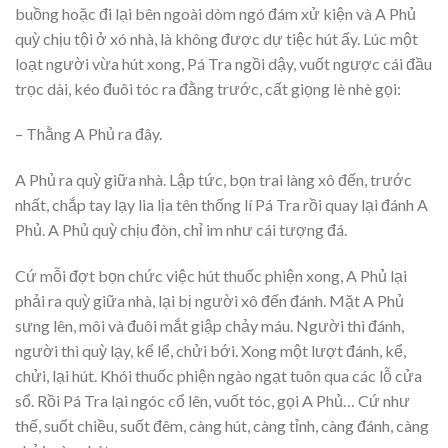
buồng hoặc đi lại bên ngoài dòm ngó đám xử kiện và A Phủ
quỳ chịu tội ở xó nhà, là không được dự tiệc hút ấy. Lúc một
loạt người vừa hút xong, Pá Tra ngồi dậy, vuốt ngược cái đầu
trọc dài, kéo đuôi tóc ra đằng trước, cất giọng lè nhè gọi:
– Thằng A Phủ ra đây.
A Phủ ra quỳ giữa nhà. Lập tức, bọn trai làng xô đến, trước
nhất, chắp tay lạy lia lịa tên thống lí Pá Tra rồi quay lại đánh A
Phủ. A Phủ quỳ chịu đòn, chỉ im như cái tượng đá.
Cứ mỗi đợt bọn chức việc hút thuốc phiện xong, A Phủ lại
phải ra quỳ giữa nhà, lại bị người xô đến đánh. Mặt A Phủ
sưng lên, môi và đuôi mắt giập chảy máu. Người thì đánh,
người thì quỳ lạy, kể lể, chửi bới. Xong một lượt đánh, kể,
chửi, lại hút. Khói thuốc phiện ngào ngạt tuôn qua các lỗ cửa
sổ. Rồi Pá Tra lại ngóc cổ lên, vuốt tóc, gọi A Phủ… Cứ như
thế, suốt chiều, suốt đêm, càng hút, càng tỉnh, càng đánh, càng