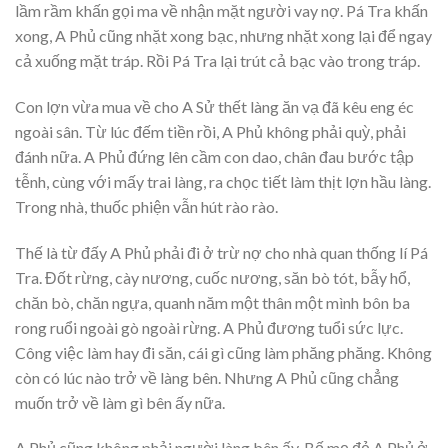
lầm rầm khấn gọi ma về nhận mặt người vay nợ. Pá Tra khấn
xong, A Phủ cũng nhặt xong bạc, nhưng nhặt xong lại để ngay
cả xuống mặt tráp. Rồi Pá Tra lại trút cả bạc vào trong tráp.
Con lợn vừa mua về cho A Sử thết làng ăn vạ đã kêu eng éc
ngoài sân. Từ lúc đếm tiền rồi, A Phủ không phải quỳ, phải
đánh nữa. A Phủ đứng lên cầm con dao, chân đau bước tập
tễnh, cùng với mấy trai làng, ra chọc tiết làm thịt lợn hầu làng.
Trong nhà, thuốc phiện vẫn hút rào rào.
Thế là từ đấy A Phủ phải đi ở trừ nợ cho nhà quan thống lí Pá
Tra. Đốt rừng, cày nương, cuốc nương, săn bò tót, bẫy hổ,
chăn bò, chăn ngựa, quanh năm một thân một mình bôn ba
rong ruổi ngoài gò ngoài rừng. A Phủ đương tuổi sức lực.
Công việc làm hay đi săn, cái gì cũng làm phăng phăng. Không
còn có lúc nào trở về làng bên. Nhưng A Phủ cũng chẳng
muốn trở về làm gì bên ấy nữa.
A Phủ cũng không phải người làng bên ấy. Bố mẹ đẻ A Phủ ở