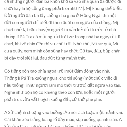
cả những người đàn bà khốn khổ sa vào nhà quan đã được đi
chơi hay là họ cũng đang phải trói như Mị. Mị không thể biết.
Đời người đàn bà lấy chồng nhà giàu ở Hồng Ngài thì một
đời con người chỉ biết đi theo đuôi con ngựa của chồng. Mị
chợt nhớ lại câu chuyện người ta vẫn kể: đời trước, ở nhà
thống lí Pá Tra có một người trói vợ trong nhà ba ngày rồi đi
chơi, khi về nhìn đến thì vợ chết rồi. Nhớ thế, Mị sợ quá, Mị
cựa quậy, xem mình còn sống hay chết. Cổ tay, đầu, bắp chân
bị dây trói siết lại, đau dứt từng mảnh thịt.
Có tiếng xôn xao phía ngoài, rồi một đám đông vào nhà.
Thống lí Pá Tra xuống ngựa, cho thị sống (một chức việc đi
hầu thống lí như người làm mõ thời trước) dắt ngựa vào tàu.
Nghe như bọn họ có khiêng theo con lợn, hoặc một người
phải trói, vừa vất huỵch xuống đất, cứ thở phè phè.
A Sử chệnh choạng vào buồng. Áo nó rách toạc một mảnh vai.
Cái khăn xéo trắng loang lổ đầy máu, sụp xuống quanh trán. A
Sử nằm lăn ra giường. Lát sau, thống lí Pá Tra bước vào.