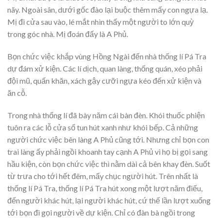
nãy. Ngoài sân, dưới gốc đào lại buộc thêm mấy con ngựa lạ.
Mị đi cửa sau vào, lé mắt nhìn thấy một người to lớn quỳ
trong góc nhà. Mị đoán đấy là A Phủ.
Bọn chức việc khắp vùng Hồng Ngài đến nhà thống lí Pá Tra
dự đám xử kiện. Các lí dịch, quan làng, thống quán, xéo phải
đội mũ, quấn khăn, xách gậy cưỡi ngựa kéo đến xử kiện và
ăn cỗ.
Trong nhà thống lí đã bày năm cái bàn đèn. Khói thuốc phiện
tuôn ra các lỗ cửa sổ tun hút xanh như khói bếp. Cả những
người chức việc bên làng A Phủ cũng tới. Nhưng chỉ bọn con
trai làng ấy phải ngồi khoanh tay cạnh A Phủ vì họ bị gọi sang
hầu kiện, còn bọn chức việc thì nằm dài cả bên khay đèn. Suốt
từ trưa cho tới hết đêm, mấy chục người hút. Trên nhất là
thống lí Pá Tra, thống lí Pá Tra hút xong một lượt năm điếu,
đến người khác hút, lại người khác hút, cứ thế lần lượt xuống
tới bọn đi gọi người về dự kiện. Chỉ có đàn bà ngồi trong