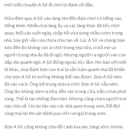
mới biết chuyện A Sử đi chơi bị đánh vỡ đầu.
Nửa đêm qua, A Sử vào làng tìm đến đám chơi có tiếng sáo,
tiếng khèn. Nhiều trai làng ấy và các làng khác đã tới, chơi
quay, thổi sáo suốt ngày, chập tối vừa xong chầu rượu trong
nhà, bây giờ vẫn còn chưa chịu tan về. Lúc A Sử và chúng bạn
kéo đến thì không còn ai chơi trong nhà nữa, vì bố mẹ và
người trong nhà ấy đã đi ngủ. Nhưng người ra người vào còn
dập dìu quanh ngõ. A Sử đứng ngoài, tức lắm. Nó bàn với một
lũ khác, doạ đánh bọn con trai lạ vẫn bám quanh nhà đã khiến
cho bọn A Sử bị vướng không thể vào được. Bọn A Sử ném
đá vào vách. Ông bố trong nhà ra chửi. Bọn A Sử vẫn ném.
Ông lão không dám ra nữa, liền vào trong cửa, bắn ra hai phát
súng. Thế là tan những đám hẹn. Nhưng cũng chưa người trai
nào chịu về. Họ lại tản vào các nhà quen trong xóm. Để đợi
sáng mai lại lên sân đánh pao với con gái trong xóm.
Bọn A Sử cũng không chịu để cánh kia yên. Sáng sớm, khi họ