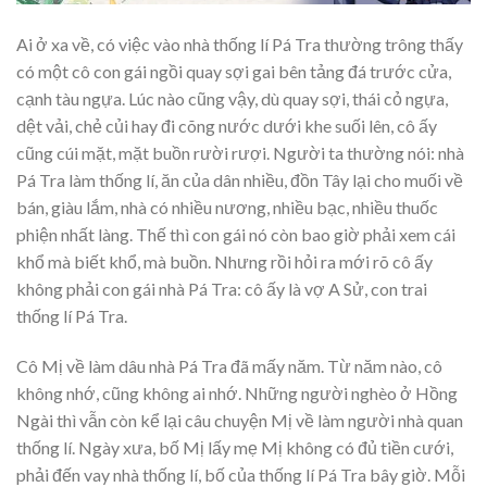
Ai ở xa về, có việc vào nhà thống lí Pá Tra thường trông thấy
có một cô con gái ngồi quay sợi gai bên tảng đá trước cửa,
cạnh tàu ngựa. Lúc nào cũng vậy, dù quay sợi, thái cỏ ngựa,
dệt vải, chẻ củi hay đi cõng nước dưới khe suối lên, cô ấy
cũng cúi mặt, mặt buồn rười rượi. Người ta thường nói: nhà
Pá Tra làm thống lí, ăn của dân nhiều, đồn Tây lại cho muối về
bán, giàu lắm, nhà có nhiều nương, nhiều bạc, nhiều thuốc
phiện nhất làng. Thế thì con gái nó còn bao giờ phải xem cái
khổ mà biết khổ, mà buồn. Nhưng rồi hỏi ra mới rõ cô ấy
không phải con gái nhà Pá Tra: cô ấy là vợ A Sử, con trai
thống lí Pá Tra.
Cô Mị về làm dâu nhà Pá Tra đã mấy năm. Từ năm nào, cô
không nhớ, cũng không ai nhớ. Những người nghèo ở Hồng
Ngài thì vẫn còn kể lại câu chuyện Mị về làm người nhà quan
thống lí. Ngày xưa, bố Mị lấy mẹ Mị không có đủ tiền cưới,
phải đến vay nhà thống lí, bố của thống lí Pá Tra bây giờ. Mỗi