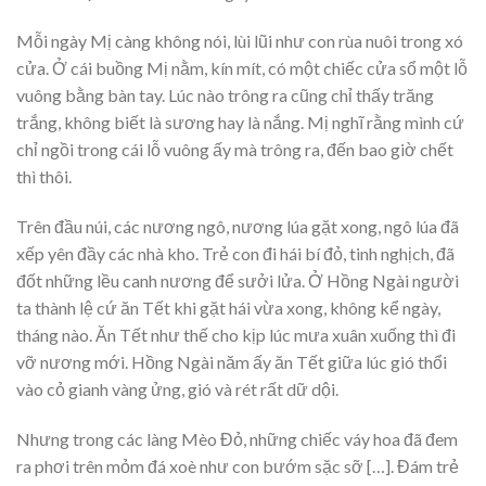
Mỗi ngày Mị càng không nói, lùi lũi như con rùa nuôi trong xó
cửa. Ở cái buồng Mị nằm, kín mít, có một chiếc cửa sổ một lỗ
vuông bằng bàn tay. Lúc nào trông ra cũng chỉ thấy trăng
trắng, không biết là sương hay là nắng. Mị nghĩ rằng mình cứ
chỉ ngồi trong cái lỗ vuông ấy mà trông ra, đến bao giờ chết
thì thôi.
Trên đầu núi, các nương ngô, nương lúa gặt xong, ngô lúa đã
xếp yên đầy các nhà kho. Trẻ con đi hái bí đỏ, tinh nghịch, đã
đốt những lều canh nương để sưởi lửa. Ở Hồng Ngài người
ta thành lệ cứ ăn Tết khi gặt hái vừa xong, không kể ngày,
tháng nào. Ăn Tết như thế cho kịp lúc mưa xuân xuống thì đi
vỡ nương mới. Hồng Ngài năm ấy ăn Tết giữa lúc gió thổi
vào cỏ gianh vàng ửng, gió và rét rất dữ dội.
Nhưng trong các làng Mèo Đỏ, những chiếc váy hoa đã đem
ra phơi trên mỏm đá xoè như con bướm sặc sỡ […]. Đám trẻ