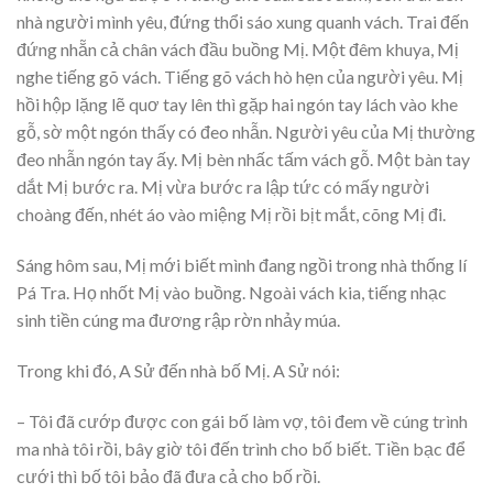
nhà người mình yêu, đứng thổi sáo xung quanh vách. Trai đến
đứng nhẵn cả chân vách đầu buồng Mị. Một đêm khuya, Mị
nghe tiếng gõ vách. Tiếng gõ vách hò hẹn của người yêu. Mị
hồi hộp lặng lẽ quơ tay lên thì gặp hai ngón tay lách vào khe
gỗ, sờ một ngón thấy có đeo nhẫn. Người yêu của Mị thường
đeo nhẫn ngón tay ấy. Mị bèn nhấc tấm vách gỗ. Một bàn tay
dắt Mị bước ra. Mị vừa bước ra lập tức có mấy người
choàng đến, nhét áo vào miệng Mị rồi bịt mắt, cõng Mị đi.
Sáng hôm sau, Mị mới biết mình đang ngồi trong nhà thống lí
Pá Tra. Họ nhốt Mị vào buồng. Ngoài vách kia, tiếng nhạc
sinh tiền cúng ma đương rập rờn nhảy múa.
Trong khi đó, A Sử đến nhà bố Mị. A Sử nói:
– Tôi đã cướp được con gái bố làm vợ, tôi đem về cúng trình
ma nhà tôi rồi, bây giờ tôi đến trình cho bố biết. Tiền bạc để
cưới thì bố tôi bảo đã đưa cả cho bố rồi.