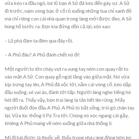
vừa kéo ra đầu ngõ, bè lũ bạn A Sử đã kéo đến gây sự. A Sử
đi trước, nạm vòng bạc ở cổ rủ xuống những tua chỉ xanh đỏ
mà chỉ riêng con cái nhà quan trong làng mới được đeo. A Sử
hùng hổ bước ra. Bọn kia đứng dồn cả lại, xôn xao:
– Lũ phá đám ta đêm qua đây rồi.
– A Phủ đâu? A Phủ đánh chết nó đi!
Một người to lớn chạy vụt ra vung tay ném con quay rất to
vào mặt A Sử. Con quay gỗ ngát lăng vào giữa mặt. Nó vừa
kịp bưng tay lên, A Phủ đã xộc tới, nắm cái vòng cổ, kéo dập
đầu xuống, xé vai áo, đánh tới tấp. Người làng nghe tiếng hò
hét đổ ra. Thấy vậy, bọn trai làng lạ tản hết lên rừng. Mấy
người đuổi đón đầu A Phủ. A Phủ bị bắt sống, trói gô chân tay
lại. Vừa lúc thống lí Pá Tra tới. Chúng nó xọc ngang cái gậy,
khiêng A Phủ mang về ném xuống giữa nhà thống lí.
Mị đi hái được lá thuốc về, thấy trong nhà càng đông hơn lúc