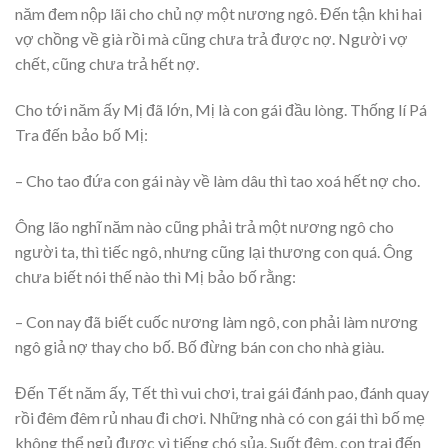
năm đem nộp lãi cho chủ nợ một nương ngô. Đến tận khi hai
vợ chồng về già rồi mà cũng chưa trả được nợ. Người vợ
chết, cũng chưa trả hết nợ.
Cho tới năm ấy Mị đã lớn, Mị là con gái đầu lòng. Thống lí Pá
Tra đến bảo bố Mị:
– Cho tao đứa con gái này về làm dâu thì tao xoá hết nợ cho.
Ông lão nghĩ năm nào cũng phải trả một nương ngô cho
người ta, thì tiếc ngô, nhưng cũng lại thương con quá. Ông
chưa biết nói thế nào thì Mị bảo bố rằng:
– Con nay đã biết cuốc nương làm ngô, con phải làm nương
ngô giả nợ thay cho bố. Bố đừng bán con cho nhà giàu.
Đến Tết năm ấy, Tết thì vui chơi, trai gái đánh pao, đánh quay
rồi đêm đêm rủ nhau đi chơi. Những nhà có con gái thì bố mẹ
không thể ngủ được vì tiếng chó sủa. Suốt đêm, con trai đến