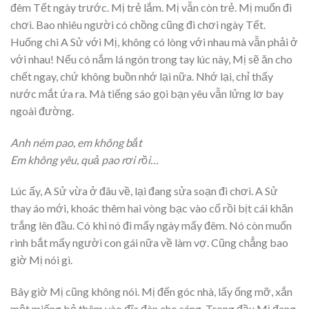
đêm Tết ngày trước. Mị trẻ lắm. Mị vẫn còn trẻ. Mị muốn đi
chơi. Bao nhiêu người có chồng cũng đi chơi ngày Tết.
Huống chi A Sử với Mị, không có lòng với nhau mà vẫn phải ở
với nhau! Nếu có nắm lá ngón trong tay lúc này, Mị sẽ ăn cho
chết ngay, chứ không buồn nhớ lại nữa. Nhớ lại, chỉ thấy
nước mắt ứa ra. Mà tiếng sáo gọi bạn yêu vẫn lửng lơ bay
ngoài đường.
Anh ném pao, em không bắt
Em không yêu, quả pao rơi rồi…
Lúc ấy, A Sử vừa ở đâu về, lại đang sửa soạn đi chơi. A Sử
thay áo mới, khoác thêm hai vòng bạc vào cổ rồi bịt cái khăn
trắng lên đầu. Có khi nó đi mấy ngày mấy đêm. Nó còn muốn
rình bắt mấy người con gái nữa về làm vợ. Cũng chẳng bao
giờ Mị nói gì.
Bây giờ Mị cũng không nói. Mị đến góc nhà, lấy ống mỡ, xắn
một miếng bỏ thêm vào đĩa đèn cho sáng. Trong đầu Mị đang