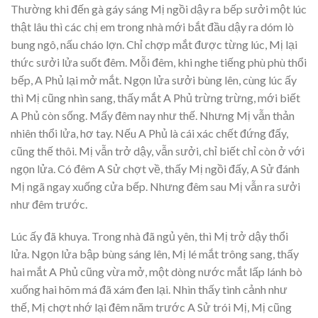
Thường khi đến gà gáy sáng Mị ngồi dậy ra bếp sưởi một lúc
thật lâu thì các chị em trong nhà mới bắt đầu dậy ra dóm lò
bung ngô, nấu cháo lợn. Chỉ chợp mắt được từng lúc, Mị lại
thức sưởi lửa suốt đêm. Mỗi đêm, khi nghe tiếng phù phù thổi
bếp, A Phủ lại mở mắt. Ngọn lửa sưởi bùng lên, cùng lúc ấy
thì Mị cũng nhìn sang, thấy mắt A Phủ trừng trừng, mới biết
A Phủ còn sống. Mấy đêm nay như thế. Nhưng Mị vẫn thản
nhiên thổi lửa, hơ tay. Nếu A Phủ là cái xác chết đứng đấy,
cũng thế thôi. Mị vẫn trở dậy, vẫn sưởi, chỉ biết chỉ còn ở với
ngọn lửa. Có đêm A Sử chợt về, thấy Mị ngồi đấy, A Sử đánh
Mị ngã ngay xuống cửa bếp. Nhưng đêm sau Mị vẫn ra sưởi
như đêm trước.
Lúc ấy đã khuya. Trong nhà đã ngủ yên, thì Mị trở dậy thổi
lửa. Ngọn lửa bập bùng sáng lên, Mị lé mắt trông sang, thấy
hai mắt A Phủ cũng vừa mở, một dòng nước mắt lấp lánh bò
xuống hai hõm má đã xám đen lại. Nhìn thấy tình cảnh như
thế, Mị chợt nhớ lại đêm năm trước A Sử trói Mị, Mị cũng