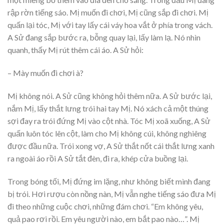
rập rờn tiếng sáo. Mị muốn đi chơi, Mị cũng sắp đi chơi. Mị
quấn lại tóc, Mị với tay lấy cái váy hoa vắt ở phía trong vách.
A Sử đang sắp bước ra, bỗng quay lại, lấy làm lạ. Nó nhìn
quanh, thấy Mị rút thêm cái áo. A Sử hỏi:
– Mày muốn đi chơi à?
Mị không nói. A Sử cũng không hỏi thêm nữa. A Sử bước lại,
nắm Mị, lấy thắt lưng trói hai tay Mị. Nó xách cả một thúng
sợi đay ra trói đứng Mị vào cột nhà. Tóc Mị xoã xuống, A Sử
quấn luôn tóc lên cột, làm cho Mị không cúi, không nghiêng
được đầu nữa. Trói xong vợ, A Sử thắt nốt cái thắt lưng xanh
ra ngoài áo rồi A Sử tắt đèn, đi ra, khép cửa buồng lại.
Trong bóng tối, Mị đứng im lặng, như không biết mình đang
bị trói. Hơi rượu còn nồng nàn, Mị vẫn nghe tiếng sáo đưa Mị
đi theo những cuộc chơi, những đám chơi. “Em không yêu,
quả pao rơi rồi. Em yêu người nào, em bắt pao nào…”. Mị