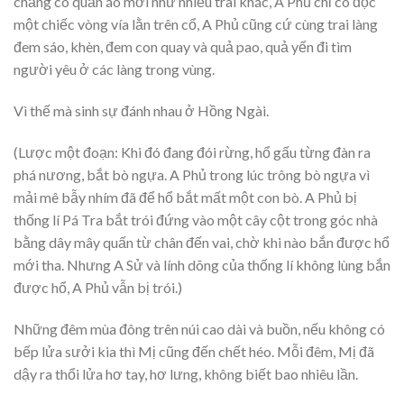
chẳng có quần áo mới như nhiều trai khác, A Phủ chỉ có độc
một chiếc vòng vía lằn trên cổ, A Phủ cũng cứ cùng trai làng
đem sáo, khèn, đem con quay và quả pao, quả yến đi tìm
người yêu ở các làng trong vùng.
Vì thế mà sinh sự đánh nhau ở Hồng Ngài.
(Lược một đoạn: Khi đó đang đói rừng, hổ gấu từng đàn ra
phá nương, bắt bò ngựa. A Phủ trong lúc trông bò ngựa vì
mải mê bẫy nhím đã để hổ bắt mất một con bò. A Phủ bị
thống lí Pá Tra bắt trói đứng vào một cây cột trong góc nhà
bằng dây mây quấn từ chân đến vai, chờ khi nào bắn được hổ
mới tha. Nhưng A Sử và lính dõng của thống lí không lùng bắn
được hổ, A Phủ vẫn bị trói.)
Những đêm mùa đông trên núi cao dài và buồn, nếu không có
bếp lửa sưởi kia thì Mị cũng đến chết héo. Mỗi đêm, Mị đã
dậy ra thổi lửa hơ tay, hơ lưng, không biết bao nhiêu lần.