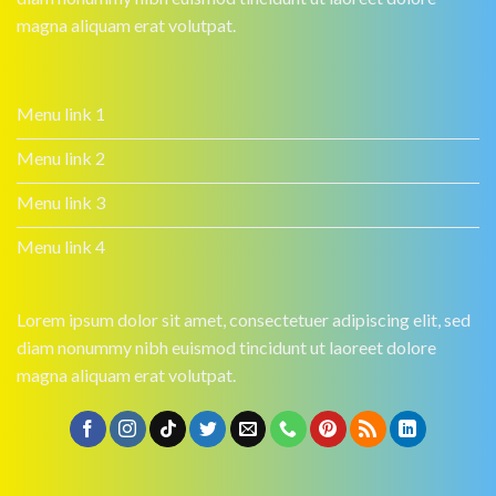
magna aliquam erat volutpat.
Menu link 1
Menu link 2
Menu link 3
Menu link 4
Lorem ipsum dolor sit amet, consectetuer adipiscing elit, sed
diam nonummy nibh euismod tincidunt ut laoreet dolore
magna aliquam erat volutpat.