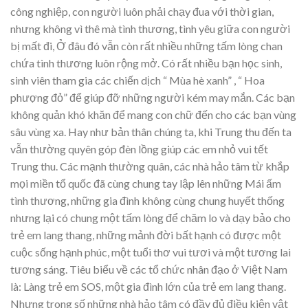
công nghiệp, con người luôn phải chạy đua với thời gian,
nhưng không vì thê mà tình thương, tình yêu giữa con người
bị mất đi, Ở đâu đó vẫn còn rất nhiều những tấm lòng chan
chứa tình thương luôn rộng mở. Có rất nhiều bạn học sinh,
sinh viên tham gia các chiến dịch “ Mùa hè xanh” , “ Hoa
phượng đỏ” để giúp đỡ những người kém may mắn. Các bạn
không quản khó khăn để mang con chữ đến cho các bạn vùng
sâu vùng xa. Hay như bản thân chúng ta, khi Trung thu đến ta
vẫn thường quyên góp đèn lồng giúp các em nhỏ vui tết
Trung thu. Các mạnh thường quân, các nhà hảo tâm từ khắp
mọi miền tổ quốc đã cùng chung tay lập lên những Mái ấm
tình thương, những gia đình không cùng chung huyết thống
nhưng lại có chung một tấm lòng để chăm lo và dạy bảo cho
trẻ em lang thang, những mảnh đời bất hạnh có được một
cuộc sống hạnh phúc, một tuổi thơ vui tươi và một tương lai
tương sáng. Tiêu biểu về các tổ chức nhân đạo ở Việt Nam
là: Làng trẻ em SOS, một gia đình lớn của trẻ em lang thang.
Nhưng trong số những nhà hảo tâm có đầy đủ điều kiện vật