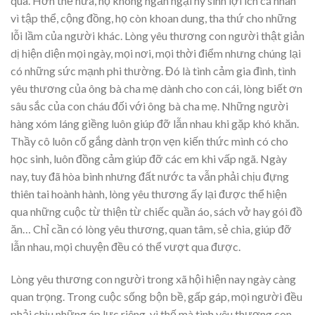
qua. Hơn thế nữa, họ không ngần ngại hy sinh lợi ích cá nhân
vì tập thể, cộng đồng, họ còn khoan dung, tha thứ cho những
lỗi lầm của người khác. Lòng yêu thương con người thật giản
dị hiện diện mọi ngày, mọi nơi, mọi thời điểm nhưng chúng lại
có những sức mạnh phi thường. Đó là tình cảm gia đình, tình
yêu thương của ông bà cha mẹ dành cho con cái, lòng biết ơn
sâu sắc của con cháu đối với ông bà cha mẹ. Những người
hàng xóm láng giềng luôn giúp đỡ lẫn nhau khi gặp khó khăn.
Thầy cô luôn cố gắng dành trọn vẹn kiến thức mình có cho
học sinh, luôn đồng cảm giúp đỡ các em khi vấp ngã. Ngày
nay, tuy đã hòa bình nhưng đất nước ta vẫn phải chịu đựng
thiên tai hoành hành, lòng yêu thương ấy lại được thể hiện
qua những cuộc từ thiện từ chiếc quần áo, sách vở hay gói đồ
ăn… Chỉ cần có lòng yêu thương, quan tâm, sẻ chia, giúp đỡ
lẫn nhau, mọi chuyện đều có thể vượt qua được.
Lòng yêu thương con người trong xã hội hiện nay ngày càng
quan trọng. Trong cuộc sống bộn bề, gấp gáp, mọi người đều
phải chịu những áp lực riêng, vì thế mà tình yêu thương con