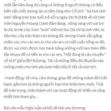
chất lẫn tấm lòng thì cũng có không ít người không có điều
kiện vật chất nhưng lại có tấm lòng như Cổ tích “ bà bụt sinh
viên” đăng trên báo tuổi trẻ số ra ngày 26/9/2008 về nữ Sinh
Viên Nguyễn Hòang Oanh đảm đang , vững vàng với vai trò
là chị, là mẹ của 3 em “nuôi” nhỏ mù lòa. Dù chỉ là sinh viên, lo
tiền học của bản thân còn không đủ, nhưng Oanh vẫn gắng
chăm sóc cho các em, lo cho các em có một cuộc sống no đủ,
được vui chơi, đựợc học hành bằng những mối làm thêm đến
tận khuya để có tiền lo cho các em. Thật đúng là câu chuyện “
cổ tích” giữa đời thừơng. Tât cả những điều đó đã phần nào
chứng minh cho tình yêu luôn hiện hữu ở tất cả mọi nơi.
-Hành động: Sẻ chia, cảm thông, giúp đỡ những mảnh đời bất
hạnh, gần hơn là những người bạn khó khăn hơn mình. Thái
độ trân trọng, chân thành với các hoạt động từ thiện và cũng
nhiệt tình tham gia…
Bài văn mẫu Nghị luận xã hội về tình yêu thương: