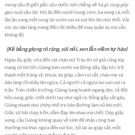
mong cậu đi giết giặc cứu nước nên chẳng nề hà gì, cùng góp
gạo nuôi cậu bé.
Khi ăn đến mười nong cơm, ba nong cà, mỗi
lần ăn xong một nong lại vươn vai và vụt lớn lên như thổi. Vải
vóc do dân làng mang đến rất nhiều để may quần áo mà vẫn
không đủ
(Kể bằng giọng rõ ràng,
sôi nổi,
xen lẫn niềm tự hào)
Ngày ấy, giặc vừa đến sát chân núi Trâu thì sứ giả cũng kịp
mang vũ khí tới. Gióng bèn vươn vai đứng dậy, lập tức trở
thành một tráng sỹ, khoác áo giáp, cầm roi sắt, chào mẹ và
dân làng rồi nhảy lên ngựa. Cả người cả ngựa lao vun vút ra
trận. Trên chiến trường, Gióng tung hoành ngang dọc, tả đột
hữu xung, giặc chết dưới tay như ngả rạ. Bỗng gậy sắt gãy,
Gióng nhanh như chớp nhổ tre bên đường làm vũ khí mới.
Giặc sợ hãi chạy trốn, dẫm đạp lên nhau mà chết. Dẹp giặc
xong, cậu Gióng không quay về kinh để nhận công ban
thưởng mà thúc ngựa đến núi Sóc, bỏ lại áo giáp sắt, một
người một ngựa bay thẳng về trời.