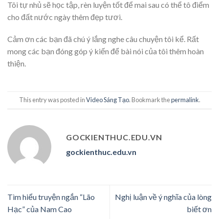
Tôi tự nhủ sẽ học tập, rèn luyện tốt để mai sau có thể tô điểm
cho đất nước ngày thêm đẹp tươi.
Cảm ơn các bạn đã chú ý lắng nghe câu chuyện tôi kể. Rất
mong các bạn đóng góp ý kiến để bài nói của tôi thêm hoàn
thiện.
This entry was posted in
Video Sáng Tạo
. Bookmark the
permalink
.
GOCKIENTHUC.EDU.VN
gockienthuc.edu.vn
Tìm hiểu truyện ngắn “Lão
Nghị luận về ý nghĩa của lòng
Hạc” của Nam Cao
biết ơn