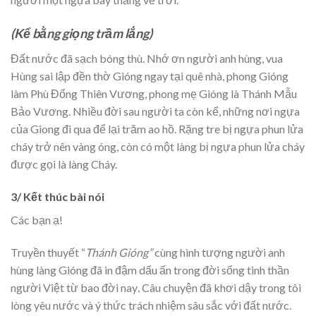
(Kể bằng giọng trầm lắng)
Đất nước đã sạch bóng thù. Nhớ ơn người anh hùng, vua
Hùng sai lập đền thờ Gióng ngay tại quê nhà, phong Gióng
làm Phù Đổng Thiên Vương, phong mẹ Gióng là Thánh Mẫu
Bảo Vương. Nhiều đời sau người ta còn kể, những nơi ngựa
của Giong đi qua để lại trăm ao hồ. Rặng tre bị ngựa phun lửa
cháy trở nên vàng óng, còn có một làng bị ngựa phun lửa cháy
được gọi là làng Cháy.
3/ Kết thúc bài nói
Các bạn ạ!
Truyền thuyết “
Thánh Gióng”
cùng hình tượng người anh
hùng làng Gióng đã in đậm dấu ấn trong đời sống tinh thần
người Việt từ bao đời nay
.
Câu chuyện đã khơi dậy trong tôi
lòng yêu nước và ý thức trách nhiệm sâu sắc với đất nước.