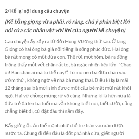
2/ Kể lại nội dung câu chuyện
(Kể bằng giọng
vừa phải
,
rõ ràng, chú ý phân biệt lời
nói của các nhân vật với lời của người kể chuyện
)
Câu chuyện ấy xảy ra từ đời Hùng Vương thứ sáu. Ở làng
Gióng có hai ông bà già nổi tiếng là sống phúc đức. Hai ông
bà rất mong có một đứa con. Thế rồi, một hôm, bà ra đồng
trông thấy một vết chân rất to, bà ngạc nhiên kêu lớn: “Chao
ôi! Bàn chân ai mà to thế này!”. Tò mò nên bà đưa chân vào
ướm thử , không ngờ về nhà bà mang thai. Điều kì lạ là mãi
12 tháng sau bà mới sinh được một cậu bé mặt mũi rất khôi
ngô. Hai vợ chồng mừng rỡ vô cùng. Nhưng kì lạ hơn nữa là
đứa trẻ đã lên ba tuổi mà vẫn không biết nói, biết cười, cũng
chẳng biết đi, cứ đặt đâu thì nằm đấy.
Bấy giờ giặc Ân thế mạnh như chẻ tre tràn vào xâm lược
nước ta. Chúng đi đến đâu là đốt phá nhà cửa, giết người