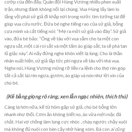
cướp của đến đấy. Quân đội Hùng Vương nhiều phen xuất
trận, nhưng đánh không nổi lại chúng. Vua Hùng lấy làm lo
lắng vội phái sứ giả đi khắp nơi trong nước tìm tướng tài để
giúp vua cứu nước. Đứa bé nghe tiếng rao của sứ giả, bỗng
cựa mình và cất tiếng nói: “Mẹ ra mời sứ giả vào đây”. Sứ giả
vào, đứa bé bảo: “Ông về tâu với vua sắm cho ta một con
ngựa sắt, một cái roi sắt và một tấm áo giáp sắt, ta sẽ phá tan
lũ giặc này”. Ai nấy đứng nghe khôn xiết lạ lùng. Cho là thần
nhân xuất hiện, sứ giả lập tức phi ngựa về tâu với nhà vua.
Nghe nói, Hùng Vương mừng rỡ liền ra lệnh cho thợ rèn góp
tất cả sắt lại rèn ngựa, gươm, áo giáp và nón như lời xin của
chú bé.
(Kể bằng giọng rõ ràng
,
xen lẫn
ngạc nhiên, thích thú)
Càng lạ hơn nữa, kể từ hôm gặp sứ giả, chú bé bỗng lớn
nhanh như thổi. Cơm ăn không biết no, áo vừa mới mặc đã
chật. Hai vợ chồng làm lụng cực nhọc , chạy ngược chậy xuôi
mà không đủ nuôi con bèn cậy nhờ hàng xóm. Bà con
ai cũng