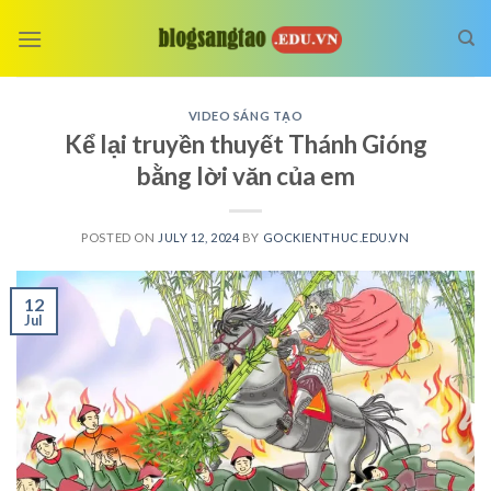
Skip
to
content
VIDEO SÁNG TẠO
Kể lại truyền thuyết Thánh Gióng
bằng lời văn của em
POSTED ON
JULY 12, 2024
BY
GOCKIENTHUC.EDU.VN
12
Jul