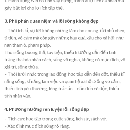
+ Hành động cần có tính xây dựng, tránh vì lợi ích cá nhân mà
gây bất lợi cho lợi ích tập thể.
3. Phê phán quan niệm và lối sống không đẹp
– Thói ích kỉ, vụ lợi không những làm cho con người nhỏ nhen,
ti tiện, vô cảm mà còn gây những hậu quả xấu cho xã hội: như
nạn tham ô, phạm pháp.
Thói sống buông thả, tùy tiện, thiếu lí tưởng dẫn đến tình
trạng tha hóa nhân cách, sống vô nghĩa, không có mục đích, vô
giá trị, sống thừa.
– Thói lười nhác trong lao động, học tập dẫn đến dốt, thiếu kĩ
năng sống, kĩ năng làm việc và quan hệ xã hội. Sống vô cảm,
thiếu tình yêu thương, lòng trắc ẩn… dẫn đến cô độc, thiếu
tính nhân văn.
4. Phương hướng rèn luyện lối sống đẹp
– Tích cực học tập trong cuộc sống, lịch sử, sách vở.
– Xác định mục đích sống rõ ràng.