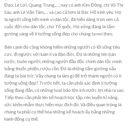
Đạo, Lê Lợi, Quang Trung,…; nay có anh Kim Đồng, chị Võ Thị
Sáu, anh Lê Văn Tám,… và cao cả hơn là Bác Hồ kính yêu. Họ
là người sống hết mình vì dân tộc, đã hiến dâng trọn vẹn cả
cuộc đời cho dân tộc, cho Tổ quốc. Họ xứng đáng là tấm
gương sáng về lí tưởng sống đẹp cho chúng ta noi theo.
Bên cạnh đó cũng không hiếm những người có lối sống tiêu
cực, đi ngược với luân lí và đạo đức. Đó là những tên bán
nước, buôn người, những người đầu độc chính dân tộc mình
bằng thuốc phiện, rượu cồn. Đó là những tấm gương xấu
đáng bị bài trừ. Vậy chúng ta làm gì để trở thành người có lí
tưởng sống đẹp? Trước hết, ta cần phải xác định lí tưởng
sống đúng đắn, có những hoài bão lớn ích nước lợi nhà ra sao.
Tiếp theo cần phải lên kế hoạch học tập, rèn luyện kĩ năng,
sức khỏe nhằm thực hiện mục đích đó. Và điều quan trọng là
chúng ta phải cụ thể hóa những kế hoạch ấy bằng những
hành động cụ thể.