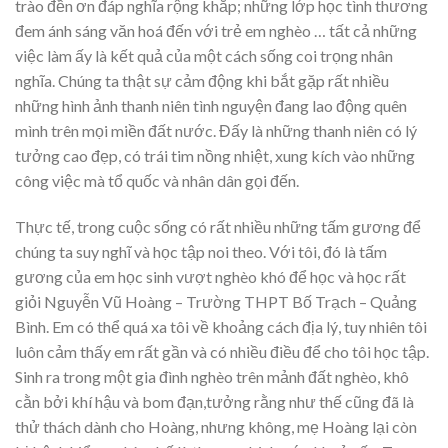
trào đền ơn đáp nghĩa rộng khắp; những lớp học tình thương
đem ánh sáng văn hoá đến với trẻ em nghèo … tất cả những
việc làm ấy là kết quả của một cách sống coi trọng nhân
nghĩa. Chúng ta thật sự cảm động khi bắt gặp rất nhiều
những hình ảnh thanh niên tình nguyện đang lao động quên
mình trên mọi miền đất nước. Đấy là những thanh niên có lý
tưởng cao đẹp, có trái tim nồng nhiệt, xung kích vào những
công việc mà tổ quốc và nhân dân gọi đến.
Thực tế, trong cuộc sống có rất nhiều những tấm gương để
chúng ta suy nghĩ và học tập noi theo. Với tôi, đó là tấm
gương của em học sinh vượt nghèo khó để học và học rất
giỏi Nguyễn Vũ Hoàng – Trường THPT Bố Trạch – Quảng
Bình. Em có thể quá xa tôi về khoảng cách địa lý, tuy nhiên tôi
luôn cảm thấy em rất gần và có nhiều điều để cho tôi học tập.
Sinh ra trong một gia đình nghèo trên mảnh đất nghèo, khô
cằn bởi khí hậu và bom đạn,tưởng rằng như thế cũng đã là
thử thách dành cho Hoàng, nhưng không, mẹ Hoàng lại còn