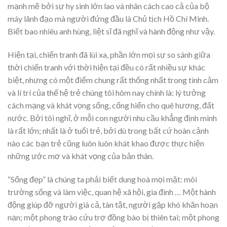
mạnh mẽ bởi sự hy sinh lớn lao và nhân cách cao cả của bộ
máy lãnh đạo mà người đứng đầu là Chủ tịch Hồ Chí Minh.
Biết bao nhiêu anh hùng, liệt sĩ đã nghĩ và hành động như vậy.
Hiện tại, chiến tranh đã lùi xa, phần lớn mọi sự so sánh giữa
thời chiến tranh với thời hiện tại đều có rất nhiều sự khác
biệt, nhưng có một điểm chung rất thống nhất trong tình cảm
và lí trí của thế hệ trẻ chúng tôi hôm nay chính là: lý tưởng
cách mạng và khát vọng sống, cống hiến cho quê hương, đất
nước. Bởi tôi nghĩ, ở mỗi con người nhu cầu khẳng định mình
là rất lớn; nhất là ở tuổi trẻ, bởi dù trong bất cứ hoàn cảnh
nào các bạn trẻ cũng luôn luôn khát khao được thực hiện
những ước mơ và khát vọng của bản thân.
“Sống đẹp” là chúng ta phải biết dung hoà mọi mặt: môi
trường sống và làm việc, quan hệ xã hội, gia đình … Một hành
động giúp đỡ người già cả, tàn tật, người gặp khó khăn hoạn
nạn; một phong trào cứu trợ đồng bào bị thiên tai; một phong