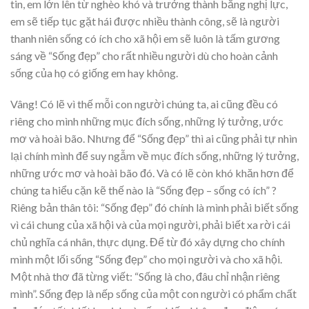
tin, em lớn lên từ nghèo khó và trưởng thành bằng nghị lực,
em sẽ tiếp tục gặt hái được nhiều thành công, sẽ là người
thanh niên sống có ích cho xã hội em sẽ luôn là tấm gương
sáng về “Sống đẹp” cho rất nhiều người dù cho hoàn cảnh
sống của họ có giống em hay không.
Vâng! Có lẽ vì thế mỗi con người chúng ta, ai cũng đều có
riêng cho mình những mục đích sống, những lý tưởng, ước
mơ và hoài bão. Nhưng để “Sống đẹp” thì ai cũng phải tự nhìn
lại chính mình để suy ngẫm về mục đích sống, những lý tưởng,
những ước mơ và hoài bão đó. Và có lẽ còn khó khăn hơn để
chúng ta hiểu cặn kẽ thế nào là “Sống đẹp – sống có ích” ?
Riêng bản thân tôi: “Sống đẹp” đó chính là mình phải biết sống
vì cái chung của xã hội và của mọi người, phải biết xa rời cái
chủ nghĩa cá nhân, thực dụng. Để từ đó xây dựng cho chính
mình một lối sống “Sống đẹp” cho mọi người và cho xã hội.
Một nhà thơ đã từng viết: “Sống là cho, đâu chỉ nhận riêng
mình”. Sống đẹp là nếp sống của một con người có phẩm chất