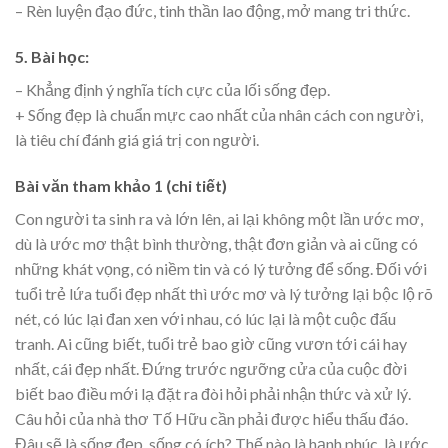
– Rèn luyện đạo đức, tinh thần lao động, mở mang tri thức.
5. Bài học:
– Khẳng định ý nghĩa tích cực của lối sống đẹp.
+ Sống đẹp là chuẩn mực cao nhất của nhân cách con người,
là tiêu chí đánh giá giá trị con người.
Bài văn tham khảo 1 (chi tiết)
Con người ta sinh ra và lớn lên, ai lại không một lần ước mơ,
dù là ước mơ thật bình thường, thật đơn giản và ai cũng có
những khát vọng, có niềm tin và có lý tưởng để sống. Đối với
tuổi trẻ lứa tuổi đẹp nhất thì ước mơ và lý tưởng lại bộc lộ rõ
nét, có lúc lại đan xen với nhau, có lúc lại là một cuộc đấu
tranh. Ai cũng biết, tuổi trẻ bao giờ cũng vươn tới cái hay
nhất, cái đẹp nhất. Đứng trước ngưỡng cửa của cuộc đời
biết bao điều mới lạ đặt ra đòi hỏi phải nhận thức và xử lý.
Câu hỏi của nhà thơ Tố Hữu cần phải được hiểu thấu đáo.
Đâu sẽ là sống đẹp, sống có ích? Thế nào là hạnh phúc, là ước