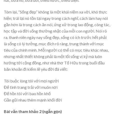
nát, bữa no, bữa đói, thiếu nước, thiếu điện.
Tóm lại, “Sống đẹp” không là một khái niệm xa vời, khó thực
hiện; trái lại nó tồn tại ngay trong cách nghĩ, cách làm hay nói
gần hơn là trong cách ăn nói, ứng xử trong lao động, công tác,
học tập và đời sống thường nhật của mỗi con người. Nói rõ
ra. thanh niên ngày nay sống đẹp, sống có ích trước hết phải
là sống có lý tưởng, mục đích rõ ràng, trung thành với mục
tiêu của chính mình. Mỗi người có thể có mục tiêu khác nhau,
nhưng nhất thiết không phải là một lối sống vị kỷ mà luôn
hướng tới cộng đồng, như nhà thơ Tố Hữu trong buổi đầu
băn khoăn đi kiếm lẽ yêu đời đã viết:
Tôi buộc lòng tôi với mọi người
Để tình trang trải với muôn nơi
Để hồn tôi với bao hồn khổ
Gần gũi nhau thêm mạnh khối đời
Bài văn tham khảo 2 (ngắn gọn)