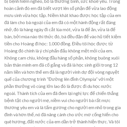
bị bệnh hiểm nghèo, bố là thương binh, sức khoẻ yếu. Trong
hoàn cảnh đó em đã biết vượt lên số phận để vừa lao động
mưu sinh vừa học tập. Niềm khát khao được học tập của em
đã làm cho bà ngoại của em đã có một hành động rất đáng
nhớ, đó là hàng ngày đi cắt lúa mót, vừa là để ăn, vừa là để
bán, bởi mùa nào thì thức đó, bà đều đặn để vào hũ tiết kiệm
tiền cho Hoàng đi học: 1.000 đồng. Điều tôi học được từ
Hoàng đó chính là ý chí phấn đấu không mệt mỏi của em.
Không cam chịu, không đầu hàng số phận, không buông xuôi
bản thân mình em đã cố gắng và đã là học sinh giỏi trong 12
năm liền và hơn thế em đã là người vinh dự đội vòng nguyệt
quế của chương trình “Đường lên đỉnh Olympia” với một
phần thưởng vô cùng lớn lao đó là được đi du học nước
ngoài. Thành tích của em đã đem lại nghị lực để chiến thắng
bệnh tật cho người mẹ, niềm vui cho người bà rất mực
thương yêu em và là tấm gương cho người em nhỏ trong gia
đình và hơn thế, nó đã nâng cánh cho ước mơ cống hiến cho
quê hương, đất nước của em dần trở thành hiện thực. Và tôi