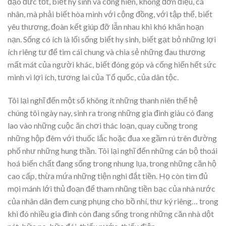
đạo đức tốt, biết hy sinh và cống hiến, không đơn điệu, cá
nhân, mà phải biết hòa mình với cộng đồng, với tập thể, biết
yêu thương, đoàn kết giúp đỡ lẫn nhau khi khó khăn hoạn
nạn. Sống có ích là lối sống biết hy sinh, biết gạt bỏ những lợi
ích riêng tư để tìm cái chung và chia sẻ những đau thương
mất mát của người khác, biết đóng góp và cống hiến hết sức
mình vì lợi ích, tương lai của Tổ quốc, của dân tộc.
Tôi lại nghĩ đến một số không ít những thanh niên thế hệ
chúng tôi ngày nay, sinh ra trong những gia đình giàu có đang
lao vào những cuộc ăn chơi thác loạn, quay cuồng trong
những hộp đêm với thuốc lắc hoặc đua xe gầm rú trên đường
phố như những hung thần. Tôi lại nghĩ đến những cán bộ thoái
hoá biến chất đang sống trong nhung lụa, trong những căn hộ
cao cấp, thừa mứa những tiện nghi đắt tiền. Họ còn tìm đủ
mọi mánh lới thủ đoạn để tham nhũng tiền bạc của nhà nước
của nhân dân đem cung phụng cho bồ nhí, thư ký riêng… trong
khi đó nhiều gia đình còn đang sống trong những căn nhà dột