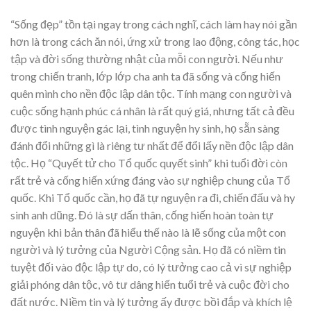
“Sống đẹp” tồn tại ngay trong cách nghĩ, cách làm hay nói gần
hơn là trong cách ăn nói, ứng xử trong lao động, công tác, học
tập và đời sống thường nhật của mỗi con người. Nếu như
trong chiến tranh, lớp lớp cha anh ta đã sống và cống hiến
quên mình cho nền độc lập dân tộc. Tính mạng con người và
cuộc sống hạnh phúc cá nhân là rất quý giá, nhưng tất cả đều
được tình nguyện gác lại, tình nguyện hy sinh, họ sẵn sàng
đánh đổi những gì là riêng tư nhất để đổi lấy nền độc lập dân
tộc. Họ “Quyết tử cho Tổ quốc quyết sinh” khi tuổi đời còn
rất trẻ và cống hiến xứng đáng vào sự nghiệp chung của Tổ
quốc. Khi Tổ quốc cần, họ đã tự nguyện ra đi, chiến đấu và hy
sinh anh dũng. Đó là sự dấn thân, cống hiến hoàn toàn tự
nguyện khi bản thân đã hiểu thế nào là lẽ sống của một con
người và lý tưởng của Người Cộng sản. Họ đã có niềm tin
tuyệt đối vào độc lập tự do, có lý tưởng cao cả vì sự nghiệp
giải phóng dân tộc, vô tư dâng hiến tuổi trẻ và cuộc đời cho
đất nước. Niềm tin và lý tưởng ấy được bồi đắp và khích lệ