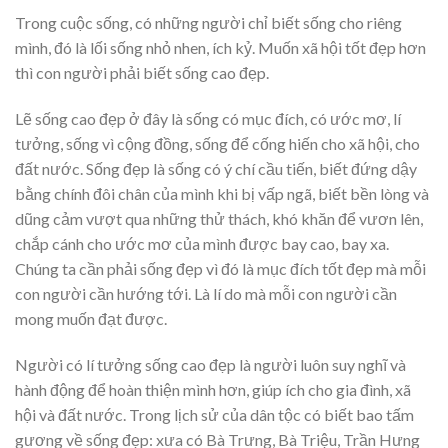
Trong cuộc sống, có những người chỉ biết sống cho riêng
mình, đó là lối sống nhỏ nhen, ích kỷ. Muốn xã hội tốt đẹp hơn
thì con người phải biết sống cao đẹp.
Lẽ sống cao đẹp ở đây là sống có mục đích, có ước mơ, lí
tưởng, sống vì cộng đồng, sống để cống hiến cho xã hội, cho
đất nước. Sống đẹp là sống có ý chí cầu tiến, biết đứng dậy
bằng chính đôi chân của mình khi bị vấp ngã, biết bền lòng và
dũng cảm vượt qua những thử thách, khó khăn để vươn lên,
chắp cánh cho ước mơ của mình được bay cao, bay xa.
Chúng ta cần phải sống đẹp vì đó là mục đích tốt đẹp mà mỗi
con người cần hướng tới. Là lí do mà mỗi con người cần
mong muốn đạt được.
Người có lí tưởng sống cao đẹp là người luôn suy nghĩ và
hành động để hoàn thiện mình hơn, giúp ích cho gia đình, xã
hội và đất nước. Trong lịch sử của dân tộc có biết bao tấm
gương về sống đẹp: xưa có Bà Trưng, Bà Triệu, Trần Hưng