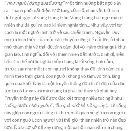
“
như người dưng qua đường”.
Một tình huống bất ngờ xảy
ra: Thành phố mất điện. Mở tung cửa sổ, nhân vật trữ tình
đột ngột gặp lại vầng trăng tròn. Vầng trăng bất ngờ mà tự
nhiên như đã gợi ra bao kỉ niệm nghĩa tình…Như vậy, với tư
cách là một người lính trở về sau chiến tranh, Nguyễn Duy
mượn hình thức của một câu chuyện riêng để cất lên lời nhắc
nhở thấm thía về thái độ, tình cảm đối với năm tháng quá khứ
gian lao, tình nghĩa, đối với thiên nhiên đất nước, bình dị, hiền
hậu. Có thể nói ân nghĩa thủy chung là lối sống tình cảm,
trước sau như một ( con người không thay đổi tình cảm của
mình theo thời gian), con người không vô tâm, vô tình, lãng
quên quá khứ. Đây là một truyền thống đạo lí tốt đẹp của dân
tộc ta có từ xa xưa mà chúng ta phải kế thừa và phát huy.
Truyền thống này đã được đúc kết trong nhiều tục ngữ như:
“
uống nước nhớ nguồn” , “ăn quả nhớ kẻ trồng cây”,…
Lẽ sống
này giúp con người sống tốt hơn, mối quan hệ giữa con người
với con người, con người với thế giới thiên nhiên trở nên đẹp
hơn. Đó là cơ sở để xây dựng một xã hội nhân văn mà chúng