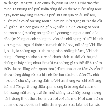
ta đang hướng tới. Bên cạnh đó, nhìn lại lịch sử của dân tộc
mình, ta không thể phủ nhận rằng để có được cuộc sống như
ngày hôm nay, ông cha ta đã phải hi sinh quá nhiều mồ hôi,
nước mắt và cả xương máu của mình. Bởi dựng nước đã vất
vả, giữ nước còn gian lao gấp vạn lần. Do đó, chúng ta phải
có trách nhiệm sống ân nghĩa thủy chung cùng quá khứ của
dân tộc. Xung quanh chúng ta , vẫn còn những người đã hi sinh
xương máu, người thân của mình để bảo vệ núi sông VN độc
lập. Họ là những người thương binh, những bà mẹ VN anh
hùng…Không chỉ nhà nước có chính sách ưu đãi với họ, mà
chúng ta hãy cùng nhau làm tất cả những gì có thể để họ cảm
thấy được động viên, quan tâm ( dù mọi sự quan tâm ấy vẫn là
chưa xứng đáng với sự hi sinh lớn lao của họ) . Gần đây nhà
nước có cho xây tượng đài mẹ VN anh hùng với chi phí hàng
trăm tỉ đồng. Nhưng điều quan trọng là tượng đài các mẹ
luôn sống mãi trong trái tim mỗi chúng ta và hãy bằng những
hành động thiết thực hơn nữa đối với các mẹ. Một căn nhà cũ
của mẹ được đội thanh niên tình nguyện sửa lại, một tấm áo