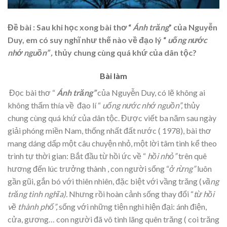
Đề bài : Sau khi học xong bài thơ “
Ánh trăng
” của Nguyễn
Duy, em có suy nghĩ như thế nào về đạo lý “
uống nước
nhớ nguồn” ,
thủy chung cùng quá khứ của dân tộc?
Bài làm
Đọc bài thơ “
Ánh trăng”
của Nguyễn Duy, có lẽ không ai
không thấm thía về đạo lí “
uống nước nhớ nguồn”,
thủy
chung cùng quá khứ của dân tộc. Được viết ba năm sau ngày
giải phóng miền Nam, thống nhất đất nước ( 1978), bài thơ
mang dáng dấp một câu chuyện nhỏ, một lời tâm tình kể theo
trình tự thời gian: Bắt đầu từ hồi ức về “
hồi nhỏ”
trên quê
hương đến lúc trưởng thành , con người sống “
ở
rừng”
luôn
gần gũi, gắn bó với thiên nhiên, đặc biệt với vầng trăng (
vầng
trăng tình nghĩa).
Nhưng rồi hoàn cảnh sống thay đổi “
từ hồi
về thành phố”,
sống với những tiện nghi hiện đại: ánh điện,
cửa, gương… con người đã vô tình lãng quên trăng ( coi trăng