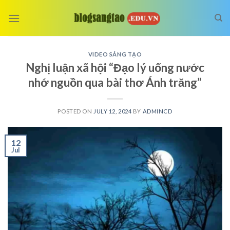
Skip
to
content
VIDEO SÁNG TẠO
Nghị luận xã hội “Đạo lý uống nước
nhớ nguồn qua bài thơ Ánh trăng”
POSTED ON
JULY 12, 2024
BY
ADMINCD
12
Jul