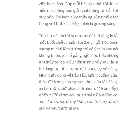
việc học hành. Gặp mỗi bài tập khó, tôi đều 
hiểu mà chẳng bao giờ quát mắng tôi cả. Tô
dạy bảo. Tôi luôn cảm thấy ngưỡng mộ cách
tiếng với bất kì ai. Mẹ chính là gương sáng 
Tôi nhớ có lần tôi bị ốm, mẹ đã hết lòng lo
một buổi chiều muộn, tôi đang ngồi học onl
nhưng mẹ lại lầm tưởng tôi có ý trốn học nên
không buồn, tôi cố gắng ngồi học tiếp nhưng
Khi thấy tôi có biểu hiện lạ như vậy, mẹ đã h
tôi đang bị sốt cao, mẹ đã hoảng sợ vô cùng, 
Nhìn thấy dáng vẻ hấp tấp, luống cuống củ
thức để trông chừng sức khỏe của tôi. Sáng 
an tâm hơn, thở phào nhẹ nhõm. Mẹ ôm lấy tôi
nhiều! Chỉ vì mẹ chủ quan mà hiểu nhầm co
mẹ :
Mẹ ơi, mẹ đừng khóc, con trai mẹ đã kh
quý và yêu thương mẹ.