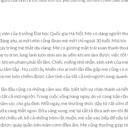
ng viên của trường Đại học Quốc gia Hà Nội. Mẹ có dáng người th
 đáng yêu, ai mới nhìn cũng đoán mẹ mới chỉ ngoài 30 tuổi. Mái tóc
áy trông mẹ thật dịu dàng. Mẹ có gương mặt trái xoan thanh thoá
ẹ to tròn, long lanh luôn nhìn em âu yếm khi em làm được việc tốt 
 khi em phạm phải lỗi lầm. Chiếc miệng nhỏ nhắn, xinh xinh của m
ều tăm tắp . Nụ cười ấy khiến cho ai mới lần đầu gặp mẹ cũng có 
y mà mẹ luôn chiếm được cảm tình của tất cả mọi người xung quanh
ẹ lần đầu cũng có những cảm xúc đặc biệt bởi sự chân thành và hết
tất cả mọi người. Trong cuộc sống hàng ngày, dù vô cùng bận rộn
hăm sóc cho gia đình. Mỗi ngày, mẹ thường thức dậy từ rất sớm 
ữa sáng thật ngon. Bữa sáng xong, mẹ lại tất tả đưa anh em tôi đ
khi chiều về, kể cả những hôm rất muộn, mẹ vẫn vào bếp để nấu 
nhà được quây quần bên mâm cơm đầm ấm. Mẹ cũng thường giúp tô