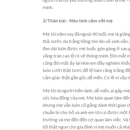
mình.
2/Thân bài : Nêu tình cảm với mẹ
Mẹ tôi năm nay đã ngoài 40 tuổi, mẹ là giả
thả, nước da trắng hồng tôn lên vẻ xinh xắn,
đen dài luôn được mẹ buộc gọn gàng ở sau g
vầng trán cao lộ rõ vẻ thông minh. Đôi mắt m
cũng đôi mắt ấy lại nhìn em đầy nghiêm khắc
luôn cười thật tươi, để lộ hàm răng trắng đ
cảm giác thật gần gũi, dễ mến. Có lẽ vì vậ
Mẹ tôi là người hiền lành, dễ mến, ai gặp m
sức hòa đồng của mẹ. Mẹ luôn quan tâm đến 
nhưng mẹ vẫn luôn cố gắng dành thời gian c
chuẩn bị cho bố và anh em tôi có được một b
trường và mẹ đến đến cơ quan làm việc. Và 
tối thật ngon cho gia đình vì mẹ muốn cả 