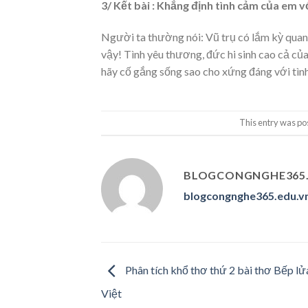
3/ Kết bài : Khẳng định tình cảm của em v
Người ta thường nói: Vũ trụ có lắm kỳ quan
vậy! Tình yêu thương, đức hi sinh cao cả củ
hãy cố gắng sống sao cho xứng đáng với tì
This entry was po
BLOGCONGNGHE365.
blogcongnghe365.edu.v
Phân tích khổ thơ thứ 2 bài thơ Bếp l
Việt