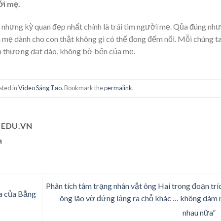
ới mẹ.
 nhưng kỳ quan đẹp nhất chính là trái tim người mẹ. Qủa đúng như
a mẹ dành cho con thật không gì có thể đong đếm nổi. Mỗi chúng t
nh thương dạt dào, không bờ bến của mẹ.
sted in
Video Sáng Tạo
. Bookmark the
permalink
.
EDU.VN
n
Phân tích tâm trạng nhân vật ông Hai trong đoạn tríc
ửa của Bằng
ông lão vờ đứng lảng ra chỗ khác … không dám 
nhau nữa”