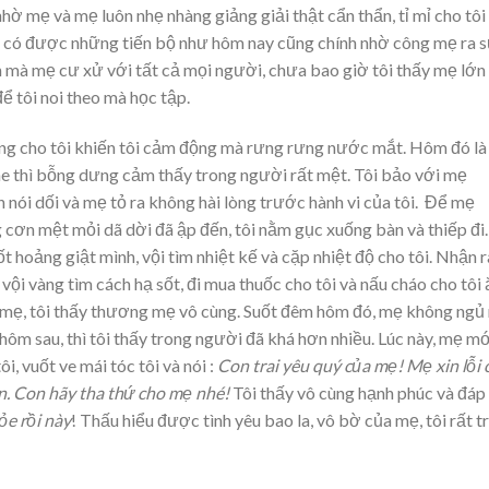
nhờ mẹ và mẹ luôn nhẹ nhàng giảng giải thật cẩn thẩn, tỉ mỉ cho tôi
i có được những tiến bộ như hôm nay cũng chính nhờ công mẹ ra 
 mà mẹ cư xử với tất cả mọi người, chưa bao giờ tôi thấy mẹ lớn
để tôi noi theo mà học tập.
 lắng cho tôi khiến tôi cảm động mà rưng rưng nước mắt. Hôm đó là
ine thì bỗng dưng cảm thấy trong người rất mệt. Tôi bảo với mẹ
 nói dối và mẹ tỏ ra không hài lòng trước hành vi của tôi. Để mẹ
 cơn mệt mỏi dã dời đã ập đến, tôi nằm gục xuống bàn và thiếp đi.
ốt hoảng giật mình, vội tìm nhiệt kế và cặp nhiệt độ cho tôi. Nhận r
vội vàng tìm cách hạ sốt, đi mua thuốc cho tôi và nấu cháo cho tôi 
a mẹ, tôi thấy thương mẹ vô cùng. Suốt đêm hôm đó, mẹ không ngủ
hôm sau, thì tôi thấy trong người đã khá hơn nhiều. Lúc này, mẹ m
, vuốt ve mái tóc tôi và nói :
Con trai yêu quý của mẹ! Mẹ xin lỗi 
n. Con hãy tha thứ cho mẹ nhé!
Tôi thấy vô cùng hạnh phúc và đáp 
ỏe rồi này
! Thấu hiểu được tình yêu bao la, vô bờ của mẹ, tôi rất t