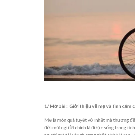
1/ Mở bài : Giới thiệu về mẹ và tình cảm
Mẹ là món quà tuyệt vời nhất mà thượng đế 
đời mỗi người chính là được sống trong tình
người mà tôi yêu thương nhất chính là mẹ – n