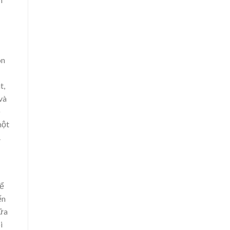
on
t,
và
ẹ
một
.
để
ến
bữa
i