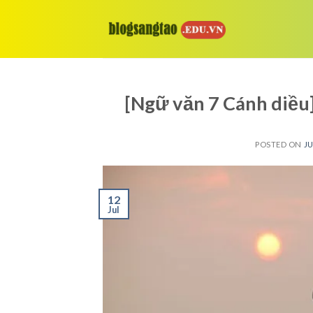
Skip
to
content
[Ngữ văn 7 Cánh diều]
POSTED ON
JU
12
Jul