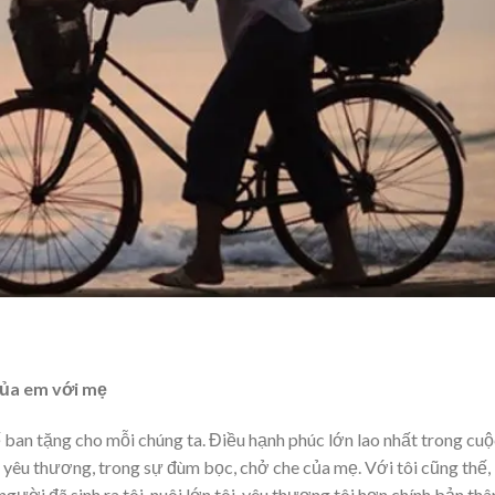
 của em với mẹ
ban tặng cho mỗi chúng ta. Điều hạnh phúc lớn lao nhất trong cuộ
 yêu thương, trong sự đùm bọc, chở che của mẹ. Với tôi cũng thế,
gười đã sinh ra tôi, nuôi lớn tôi, yêu thương tôi hơn chính bản thâ