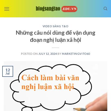
Skip
to
content
VIDEO SÁNG TẠO
Những câu nói dùng để vận dụng
đoạn nghị luận xã hội
POSTED ON
JULY 12, 2024
BY
MARKETINGVITO60
12
Jul