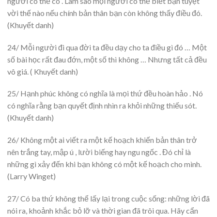
người có thể có . Làm sao mọi người có thể biết bạn tuyệt
vời thế nào nếu chính bản thân bạn còn không thấy điều đó.
(Khuyết danh)
24/ Mỗi người đi qua đời ta đều dạy cho ta điều gì đó … Một
số bài học rất đau đớn, một số thì không … Nhưng tất cả đều
vô giá. ( Khuyết danh)
25/ Hạnh phúc không có nghĩa là mọi thứ đều hoàn hảo . Nó
có nghĩa rằng bạn quyết định nhìn ra khỏi những thiếu sót.
(Khuyết danh)
26/ Không một ai viết ra một kế hoạch khiến bản thân trở
nên trắng tay, mập ú , lười biếng hay ngu ngốc . Đó chỉ là
những gì xảy đến khi bạn không có một kế hoạch cho mình.
(Larry Winget)
27/ Có ba thứ không thể lấy lại trong cuộc sống: những lời đã
nói ra, khoảnh khắc bỏ lỡ và thời gian đã trôi qua. Hãy cẩn