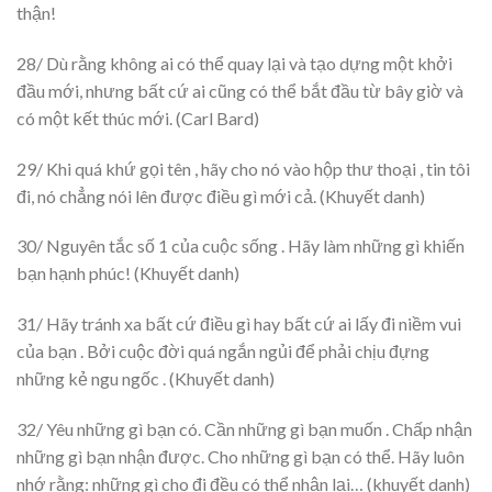
thận!
28/ Dù rằng không ai có thể quay lại và tạo dựng một khởi
đầu mới, nhưng bất cứ ai cũng có thể bắt đầu từ bây giờ và
có một kết thúc mới. (Carl Bard)
29/ Khi quá khứ gọi tên , hãy cho nó vào hộp thư thoại , tin tôi
đi, nó chẳng nói lên được điều gì mới cả. (Khuyết danh)
30/ Nguyên tắc số 1 của cuộc sống . Hãy làm những gì khiến
bạn hạnh phúc! (Khuyết danh)
31/ Hãy tránh xa bất cứ điều gì hay bất cứ ai lấy đi niềm vui
của bạn . Bởi cuộc đời quá ngắn ngủi để phải chịu đựng
những kẻ ngu ngốc . (Khuyết danh)
32/ Yêu những gì bạn có. Cần những gì bạn muốn . Chấp nhận
những gì bạn nhận được. Cho những gì bạn có thể. Hãy luôn
nhớ rằng: những gì cho đi đều có thể nhận lại… (khuyết danh)