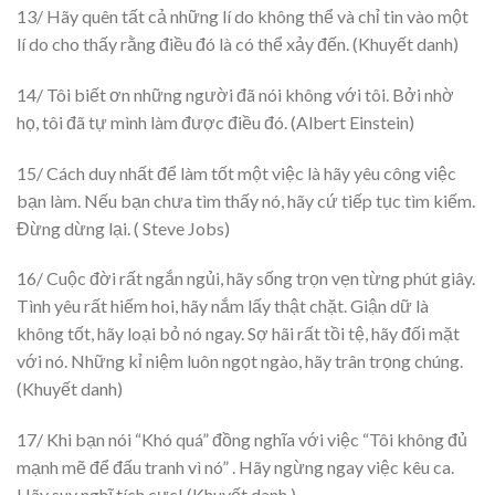
13/ Hãy quên tất cả những lí do không thể và chỉ tin vào một
lí do cho thấy rằng điều đó là có thể xảy đến. (Khuyết danh)
14/ Tôi biết ơn những người đã nói không với tôi. Bởi nhờ
họ, tôi đã tự mình làm được điều đó. (Albert Einstein)
15/ Cách duy nhất để làm tốt một việc là hãy yêu công việc
bạn làm. Nếu bạn chưa tìm thấy nó, hãy cứ tiếp tục tìm kiếm.
Đừng dừng lại. ( Steve Jobs)
16/ Cuộc đời rất ngắn ngủi, hãy sống trọn vẹn từng phút giây.
Tình yêu rất hiếm hoi, hãy nắm lấy thật chặt. Giận dữ là
không tốt, hãy loại bỏ nó ngay. Sợ hãi rất tồi tệ, hãy đối mặt
với nó. Những kỉ niệm luôn ngọt ngào, hãy trân trọng chúng.
(Khuyết danh)
17/ Khi bạn nói “Khó quá” đồng nghĩa với việc “Tôi không đủ
mạnh mẽ để đấu tranh vì nó” . Hãy ngừng ngay việc kêu ca.
Hãy suy nghĩ tích cực! (Khuyết danh )