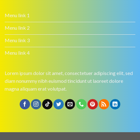
Menu link 1
Menu link 2
Menu link 3
Menu link 4
Lorem ipsum dolor sit amet, consectetuer adipiscing elit, sed
diam nonummy nibh euismod tincidunt ut laoreet dolore
magna aliquam erat volutpat.