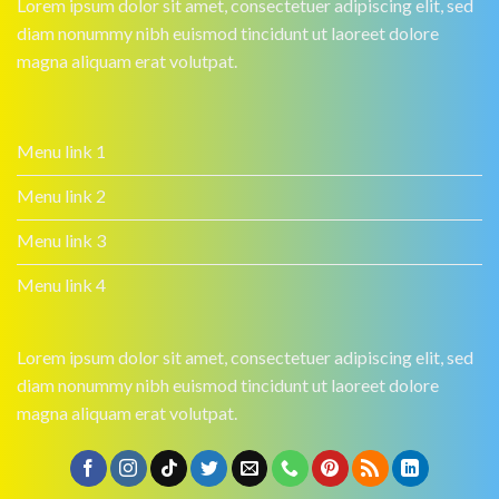
Lorem ipsum dolor sit amet, consectetuer adipiscing elit, sed
diam nonummy nibh euismod tincidunt ut laoreet dolore
magna aliquam erat volutpat.
Menu link 1
Menu link 2
Menu link 3
Menu link 4
Lorem ipsum dolor sit amet, consectetuer adipiscing elit, sed
diam nonummy nibh euismod tincidunt ut laoreet dolore
magna aliquam erat volutpat.