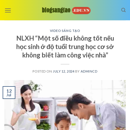
Skip
to
content
VIDEO SÁNG TẠO
NLXH “Một số điều không tốt nếu
học sinh ở độ tuổi trung học cơ sở
không biết làm công việc nhà”
POSTED ON
JULY 12, 2024
BY
ADMINCD
12
Jul