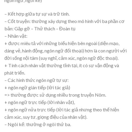
ngôn ngữ, ngôi kể)
– Kết hợp giữa tự sự và trữ tình.
– Cốt truyện: thường xây dựng theo mô hình với ba phần cơ
bản: Gặp gỡ – Thử thách – Đoàn tụ
– Nhân vật:
+ được miêu tả với những biểu hiện bên ngoài (diện mạo,
dáng vẻ, hành động, ngôn ngữ đối thoại) hơn là con người với
đời sống nội tâm (suy nghĩ, cảm xúc, ngôn ngữ độc thoại).
+ Tính cách nhân vật thường tĩnh tại, ít có sự vận động và
phát triển.
– Các hình thức ngôn ngữ tự sự:
+ ngôn ngữ gián tiếp (lời tác giả)
=> thường được sử dụng nhiều trong truyện Nôm.
+ ngôn ngữ trực tiếp (lời nhân vật),
+ ngôn ngữ nửa trực tiếp (lời tác giả nhưng theo thể hiện
cảm xúc, suy tư, giọng điệu của nhân vật).
– Ngôi kể: thường ở ngôi thứ ba.