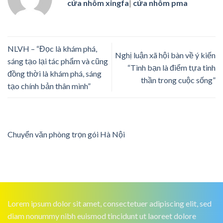
cửa nhôm xingfa
|
cửa nhôm pma
NLVH – “Đọc là khám phá,
Nghị luận xã hội bàn về ý kiến
sáng tạo lại tác phẩm và cũng
“Tình bạn là điểm tựa tinh
đồng thời là khám phá, sáng
thần trong cuộc sống”
tạo chính bản thân mình”
Chuyển văn phòng trọn gói Hà Nội
Lorem ipsum dolor sit amet, consectetuer adipiscing elit, sed
diam nonummy nibh euismod tincidunt ut laoreet dolore