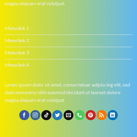
magna aliquam erat volutpat.
Menu link 1
Menu link 2
Menu link 3
Menu link 4
Lorem ipsum dolor sit amet, consectetuer adipiscing elit, sed
diam nonummy nibh euismod tincidunt ut laoreet dolore
magna aliquam erat volutpat.