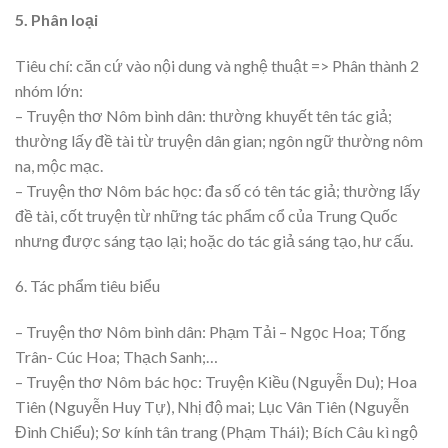
5. Phân loại
Tiêu chí: căn cứ vào nội dung và nghệ thuật => Phân thành 2
nhóm lớn:
– Truyện thơ Nôm bình dân: thường khuyết tên tác giả;
thường lấy đề tài từ truyện dân gian; ngôn ngữ thường nôm
na, mộc mạc.
– Truyện thơ Nôm bác học: đa số có tên tác giả; thường lấy
đề tài, cốt truyện từ những tác phẩm cổ của Trung Quốc
nhưng được sáng tạo lại; hoặc do tác giả sáng tạo, hư cấu.
6. Tác phẩm tiêu biểu
– Truyện thơ Nôm bình dân: Phạm Tải – Ngọc Hoa; Tống
Trân- Cúc Hoa; Thạch Sanh;…
– Truyện thơ Nôm bác học: Truyện Kiều (Nguyễn Du); Hoa
Tiên (Nguyễn Huy Tự), Nhị độ mai; Lục Vân Tiên (Nguyễn
Đình Chiểu); Sơ kính tân trang (Phạm Thái); Bích Câu kì ngộ