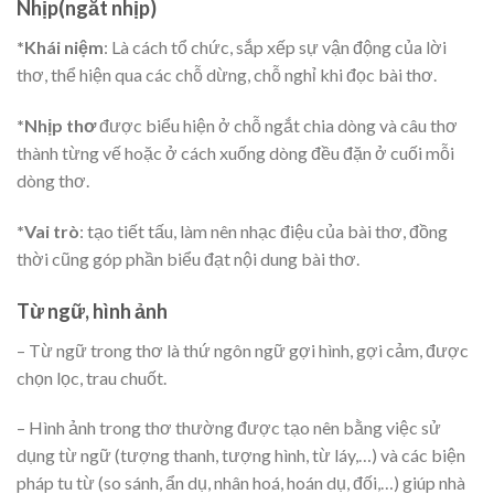
Nhịp(ngắt nhịp)
*Khái niệm
: Là cách tổ chức, sắp xếp sự vận động của lời
thơ, thể hiện qua các chỗ dừng, chỗ nghỉ khi đọc bài thơ.
*Nhịp thơ
được biểu hiện ở chỗ ngắt chia dòng và câu thơ
thành từng vế hoặc ở cách xuống dòng đều đặn ở cuối mỗi
dòng thơ.
*Vai trò
: tạo tiết tấu, làm nên nhạc điệu của bài thơ, đồng
thời cũng góp phần biểu đạt nội dung bài thơ.
Từ ngữ, hình ảnh
– Từ ngữ trong thơ là thứ ngôn ngữ gợi hình, gợi cảm, được
chọn lọc, trau chuốt.
– Hình ảnh trong thơ thường được tạo nên bằng việc sử
dụng từ ngữ (tượng thanh, tượng hình, từ láy,…) và các biện
pháp tu từ (so sánh, ẩn dụ, nhân hoá, hoán dụ, đối,…) giúp nhà