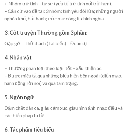
+ Nhóm trữ tình – tự sự (yếu tố trữ tình nổi trội hơn).
– Căn cứ vào đề tài: 3 nhóm: tình yêu đôi lứa; những người
nghèo khổ, bất hạnh; ước mơ công lí, chính nghĩa.
3. Cốt truyện Thường gồm 3 phần:
Gặp gỡ – Thử thách (Tai biến) – Đoàn tụ
4. Nhân vật
– Thường phân loại theo loại: tốt – xấu, thiện ác.
– Được miêu tả qua những biểu hiện bên ngoài (diện mạo,
hành động, lời nói) và qua tâm trạng.
5. Ngôn ngữ
Đậm chất dân ca, giàu cảm xúc, giàu hình ảnh, nhạc điệu và
các biện pháp tu từ.
6. Tác phẩm tiêu biểu