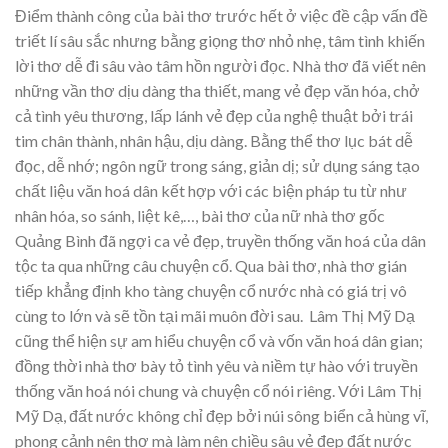
Điểm thành công của bài thơ trước hết ở việc đề cập vấn đề
triết lí sâu sắc nhưng bằng giọng thơ nhỏ nhẹ, tâm tình khiến
lời thơ dễ đi sâu vào tâm hồn người đọc. Nhà thơ đã viết nên
những vần thơ dịu dàng tha thiết, mang vẻ đẹp văn hóa, chở
cả tình yêu thương, lấp lánh vẻ đẹp của nghệ thuật bởi trái
tim chân thành, nhân hậu, dịu dàng. Bằng thể thơ lục bát dễ
đọc, dễ nhớ; ngôn ngữ trong sáng, giản dị; sử dụng sáng tạo
chất liệu văn hoá dân kết hợp với các biện pháp tu từ như
nhân hóa, so sánh, liệt kê,…, bài thơ của nữ nhà thơ gốc
Quảng Bình đã ngợi ca vẻ đẹp, truyền thống văn hoá của dân
tộc ta qua những câu chuyện cổ. Qua bài thơ, nhà thơ gián
tiếp khẳng định kho tàng chuyện cổ nước nhà có giá trị vô
cùng to lớn và sẽ tồn tại mãi muôn đời sau. Lâm Thị Mỹ Dạ
cũng thể hiện sự am hiểu chuyện cổ và vốn văn hoá dân gian;
đồng thời nhà thơ bày tỏ tình yêu và niềm tự hào với truyền
thống văn hoá nói chung và chuyện cổ nói riêng. Với Lâm Thị
Mỹ Dạ, đất nước không chỉ đẹp bởi núi sông biển cả hùng vĩ,
phong cảnh nên thơ mà làm nên chiều sâu vẻ đẹp đất nước