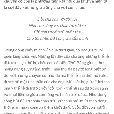
chuyện cổ còn là phương tiện kết nối quá khứ và hiện tại,
là sợi dây kết nối giữa ông cha với con cháu:
Đời cha ông với đời tôi
Như con sông với chân trời đã xa
Chỉ còn truyện cổ thiết tha
Cho tôi nhận mặt ông cha của mình
Trong dòng chảy miên viễn của thời gian, có bao giá trị bị
quên lãng, chôn vùi. Những lời dạy của cha ông, những thế hệ
đi trước liệu thế hệ cháu con có biết đến? Bằng giọng thơ
mang nặng suy ngẫm, triết lí, nhà thơ đã bày tỏ lòng biết ơn
đối với những chuyện cổ, nhờ đó mà thế hệ nhà thơ mới biết
được bộ mặt tinh thần của cha ông. Mối liên hệ giữa “đời cha
ông”- thế hệ đi trước với “đời tôi” – thế hệ sau được so sánh
với mối liên hệ giữa con sông với chân trời đã xa. Như dòng
sông bắt đầu từ phía chân trời, cứ chảy mải miết theo dòng
thời gian, ngày càng xa điểm khởi thuỷ. Cuộc đời con người
cũng vậy, các thế hệ đi trước rồi sẽ dần rơi vào chiều sâu quá