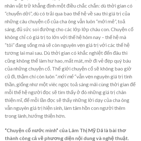
nhân vật trữ khẳng định một điều chắc chắn: dù thời gian có
“chuyển dời”, dù có trải qua bao thế hệ về sau thì giá trị của
những câu chuyện cổ của cha ông vẫn luôn “mới mẻ”, toả
sáng, đủ sức soi đường cho các lớp lớp cháu con. Chuyện cổ
không chỉ có giá trị to lớn với thế hệ hôm nay – thế hệ mà
“tôi” đang sống mà sẽ còn nguyên vẹn giá trị với các thế hệ
tương lai mai sau. Dù thời gian có khắc nghiệt đến đâu thì
cũng không thể làm hư hao, mất mát, mờ đi vẻ đẹp quý báu
của những chuyện cổ. Thế giới chuyện cổ sẽ không bao giờ
cũ đi, thậm chí còn luôn “
mới mẻ”
vẫn vẹn nguyên giá trị tinh
thần, giống như một viêc ngọc toả sáng mãi cùng thời gian để
mỗi thế hệ người đọc sẽ tìm thấy ở đó những giá trị chân
thiện mĩ, để mỗi lần đọc sẽ thấy những lời dạy của cha ông
vẫn nguyên giá trị hiện sinh, làm tâm hồn con người thêm
trong lành, hướng thiện hơn.
“Chuyện cổ nước mình” của Lâm Thị Mỹ Dã là bài thơ
thành công cả về phương diện nội dung và nghệ thuật.