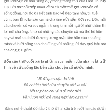
giới chuyện cố như sống dậy trong trang thơ của Lâm Thị Mỹ
Dạ. Lời thơ nối tiếp nhau vẽ ra cả một thế giới chuyện cổ
sống động, nơi đó đã kết tinh bao vẻ đẹp tâm hồn, trí tuệ
cùng bao lời dạy sâu xa mà cha ông gửi gắm đời sau. Đọc mỗi
câu chuyện cổ và suy ngẫm, trong tim mỗi người như thầm thì
lời nói cha ông. Nhờ có những câu chuyện cổ mà thế hệ hôm
nay và mai sau biết được gương mặt tâm hồn của cha ông
mình và biết sống sao cho đúng với những lời dạy quý báu mà
cha ông gửi gắm.
Bốn câu thơ cuối bài là những suy ngẫm của nhân vật trữ
tình về sức sống lâu bền của chuyện cổ nước mình:
“Sẽ đi qua cuộc đời tôi
Bấy nhiêu thời nữa chuyển dời xa xôi.
Nhưng bao chuyện cổ trên đời
Vẫn luôn mới mẻ rạng ngời lương tâm”
Bằng nghệ thuật đối lập ý thơ ở hai câu trên với hai câu dưới,