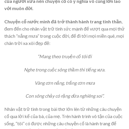
của người xưa nên chuyện cổ có ý nghĩa vô cùng lớn lao
với muôn đời.
Chuyện cổ nước mình đã trở thành hành trang tinh thần
,
đem đến cho nhân vật trữ tình sức mạnh để vượt qua mọi thử
thách “nắng mưa” trong cuộc đời, để đi tới mọi miền quê, mọi
chân trời xa xôi đẹp đẽ:
“Mang theo truyện cổ tôi đi
Nghe trong cuộc sông thầm thì tiếng xưa.
Vàng cơn nắng, trắng cơn mưa
Con sông chảy có rặng dừa nghiêng soi”.
Nhân vật trữ tình trong bài thơ lớn lên từ những câu chuyện
cổ qua lời kể của bà, của mẹ. Trên hành trình vô tận của cuộc
sống, “tôi” có được những câu chuyện cổ là hành trang để