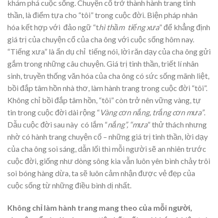
khám phá cuộc sống. Chuyện cổ trở thành hành trang tinh
thần, là điểm tựa cho “tôi” trong cuộc đời. Biện pháp nhân
hóa kết hợp với đảo ngữ “t
hì thầm tiếng xưa
” để khẳng định
giá trị của chuyện cổ của cha ông với cuộc sống hôm nay.
“Tiếng xưa” là ẩn dụ chỉ tiếng nói, lời răn dạy của cha ông gửi
gắm trong những câu chuyện. Giá trị tinh thần, triết lí nhân
sinh, truyền thống văn hóa của cha ông có sức sống mãnh liệt,
bồi đắp tâm hồn nhà thơ, làm hành trang trong cuộc đời “tôi”.
Không chỉ bồi đắp tâm hồn, “tôi” còn trở nên vững vàng, tự
tin trong cuộc đời dài rộng “
Vàng cơn nắng, trắng cơn mưa”
.
Dẫu cuộc đời sau này có lắm “
nắng”, “mưa
” thử thách nhưng
nhờ có hành trang chuyện cổ – những giá trị tinh thần, lời dạy
của cha ông soi sáng, dẫn lối thì mỗi người sẽ an nhiên trước
cuộc đời, giống như dòng sông kia vẫn luôn yên bình chảy trôi
soi bóng hàng dừa, ta sẽ luôn cảm nhận được vẻ đẹp của
cuộc sống từ những điều bình dị nhất.
Không chỉ làm hành trang mang theo của mỗi người,