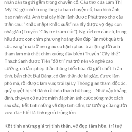
nhân dân ta gửi gắm trong chuyện cổ. Câu thơ của Lâm Thị
Mỹ Dạ gợi nhớ trong lòng ta bao chuyện cổ, bao hình ảnh,
bao nhân vật. Anh trai cày hiền lành được Phật trao cho câu
thần chú: “Khắc nhập! Khắc xuất” mà lấy được vợ đẹp con
nhà giàu (Truyện “Cây tre trăm đốt”). Người em cần cù, trung
hậu được con chim phượng hoàng đền đáp “ăn một quả trà
cục vàng” mà trở nên giàu có hạnh phúc; trái lại người anh
tham lam mà chết chìm xuống đáy biển (Truyện “Cây khế”.
Thạch Sanh được Tiên “độ trì” mà trở nên võ nghệ cao
cường, có lắm phép thần thông biến hóa, đã giết chết Trăn
tinh, bắn chết Đại Bàng, có đàn thần để lui giặc, được làm
phò mã, rồi được làm vua; trái lại Lý Thông gian tham, độc ác,
quỷ quyệt bị sét đánh rồi hóa thành bọ hung… Như vậy khẳng
định, chuyện cổ nước mình đã phản ánh cuộc sống một cách
sâu sắc, kết tinh những vẻ đẹp tình cảm, tư tưởng của người
xưa, đặc biệt là tình người rộng lớn.
Kết tinh những giá trị tinh thần, về đẹp tâm hồn, trí tuệ