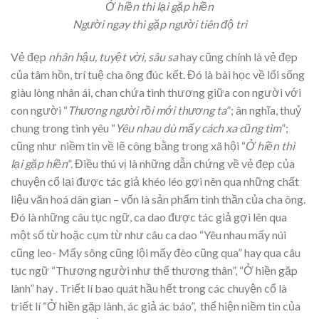
Ở hiền thì lại gặp hiền
Người ngay thì gặp người tiên độ trì
Vẻ đẹp
nhân hậu, tuyệt vời, sâu sa
hay cũng chính là vẻ đẹp
của tâm hồn, trí tuệ cha ông đúc kết. Đó là bài học về lối sống
giàu lòng nhân ái, chan chứa tình thương giữa con người với
con người “
Thương người rồi mới thương ta
”; ân nghĩa, thuỷ
chung trong tình yêu “
Yêu nhau dù mấy cách xa cũng tìm
”;
cũng như niềm tin về lẽ công bằng trong xã hội “
Ở hiền thì
lại gặp hiền
”. Điều thú vị là những dẫn chứng về vẻ đẹp của
chuyện cổ lại được tác giả khéo léo gợi nên qua những chất
liệu văn hoá dân gian – vốn là sản phẩm tinh thần của cha ông.
Đó là những câu tục ngữ, ca dao được tác giả gợi lên qua
một số từ hoặc cụm từ như câu ca dao “Yêu nhau mấy núi
cũng leo- Mấy sông cũng lội mấy đèo cũng qua” hay qua câu
tục ngữ “Thương người như thể thương thân”, “Ở hiền gặp
lành” hay . Triết lí bao quát hầu hết trong các chuyện cổ là
triết lí “Ở hiền gặp lành, ác giả ác báo”, thể hiện niềm tin của