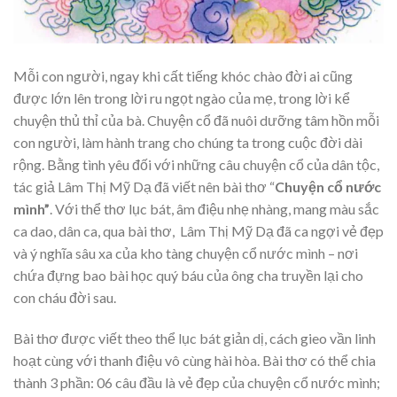
Mỗi con người, ngay khi cất tiếng khóc chào đời ai cũng
được lớn lên trong lời ru ngọt ngào của mẹ, trong lời kể
chuyện thủ thỉ của bà. Chuyện cổ đã nuôi dưỡng tâm hồn mỗi
con người, làm hành trang cho chúng ta trong cuộc đời dài
rộng. Bằng tình yêu đối với những câu chuyện cổ của dân tộc,
tác giả Lâm Thị Mỹ Dạ đã viết nên bài thơ “
Chuyện cổ nước
mình”
. Với thể thơ lục bát, âm điệu nhẹ nhàng, mang màu sắc
ca dao, dân ca, qua bài thơ, Lâm Thị Mỹ Dạ đã ca ngợi vẻ đẹp
và ý nghĩa sâu xa của kho tàng chuyện cổ nước mình – nơi
chứa đựng bao bài học quý báu của ông cha truyền lại cho
con cháu đời sau.
Bài thơ được viết theo thể lục bát giản dị, cách gieo vần linh
hoạt cùng với thanh điệu vô cùng hài hòa. Bài thơ có thể chia
thành 3 phần: 06 câu đầu là vẻ đẹp của chuyện cổ nước mình;