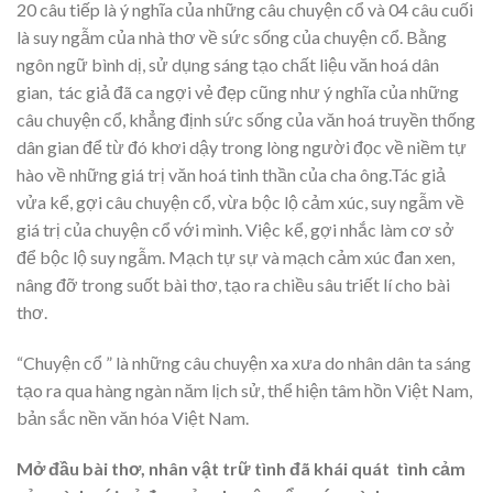
20 câu tiếp là ý nghĩa của những câu chuyện cổ và 04 câu cuối
là suy ngẫm của nhà thơ về sức sống của chuyện cổ. Bằng
ngôn ngữ bình dị, sử dụng sáng tạo chất liệu văn hoá dân
gian, tác giả đã ca ngợi vẻ đẹp cũng như ý nghĩa của những
câu chuyện cổ, khẳng định sức sống của văn hoá truyền thống
dân gian để từ đó khơi dậy trong lòng người đọc về niềm tự
hào về những giá trị văn hoá tinh thần của cha ông.Tác giả
vửa kể, gợi câu chuyện cổ, vừa bộc lộ cảm xúc, suy ngẫm về
giá trị của chuyện cổ với mình. Việc kể, gợi nhắc làm cơ sở
để bộc lộ suy ngẫm. Mạch tự sự và mạch cảm xúc đan xen,
nâng đỡ trong suốt bài thơ, tạo ra chiều sâu triết lí cho bài
thơ.
“Chuyện cổ ” là những câu chuyện xa xưa do nhân dân ta sáng
tạo ra qua hàng ngàn năm lịch sử, thể hiện tâm hồn Việt Nam,
bản sắc nền văn hóa Việt Nam.
Mở đầu bài thơ, nhân vật trữ tình đã khái quát tình cảm