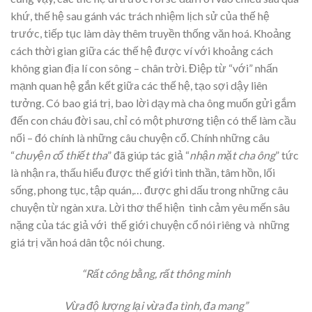
khứ, thế hệ sau gánh vác trách nhiệm lịch sử của thế hệ
trước, tiếp tục làm dày thêm truyền thống văn hoá. Khoảng
cách thời gian giữa các thế hệ được ví với khoảng cách
không gian địa lí con sông – chân trời. Điệp từ “với” nhấn
mạnh quan hệ gắn kết giữa các thế hệ, tạo sợi dậy liên
tưởng. Có bao giá trị, bao lời dạy mà cha ông muốn gửi gắm
đến con cháu đời sau, chỉ có một phương tiện có thể làm cầu
nối – đó chính là những câu chuyện cổ. Chính những câu
“
chuyện cổ thiết tha
” đã giúp tác giả “
nhận mặt cha ông
” tức
là nhận ra, thấu hiểu được thế giới tinh thần, tâm hồn, lối
sống, phong tục, tập quán,… được ghi dấu trong những câu
chuyện từ ngàn xưa. Lời thơ thể hiện tình cảm yêu mến sâu
nặng của tác giả với thế giới chuyện cổ nói riêng và những
giá trị văn hoá dân tộc nói chung.
“Rất công bằng, rất thông minh
Vừa độ lượng lại vừa đa tình, đa mang”