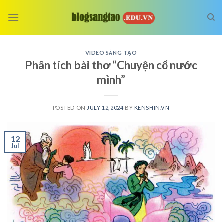
Skip
to
content
VIDEO SÁNG TẠO
Phân tích bài thơ “Chuyện cổ nước
mình”
POSTED ON
JULY 12, 2024
BY
KENSHIN.VN
12
Jul