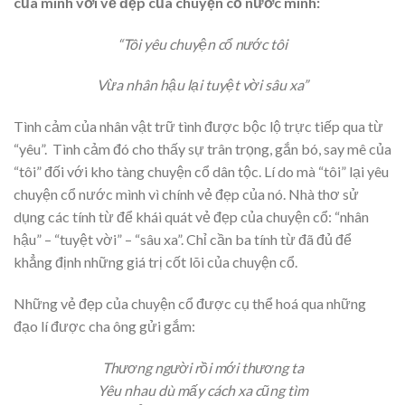
của mình với vẻ đẹp của chuyện cổ nước mình:
“Tôi yêu chuyện cổ nước tôi
Vừa nhân hậu lại tuyệt vời sâu xa”
Tình cảm của nhân vật trữ tình được bộc lộ trực tiếp qua từ
“yêu”. Tình cảm đó cho thấy sự trân trọng, gắn bó, say mê của
“tôi” đối với kho tàng chuyện cổ dân tộc. Lí do mà “tôi” lại yêu
chuyện cổ nước mình vì chính vẻ đẹp của nó. Nhà thơ sử
dụng các tính từ để khái quát vẻ đẹp của chuyện cổ: “nhân
hậu” – “tuyệt vời” – “sâu xa”. Chỉ cần ba tính từ đã đủ để
khẳng định những giá trị cốt lõi của chuyện cổ.
Những vẻ đẹp của chuyện cổ được cụ thể hoá qua những
đạo lí được cha ông gửi gắm:
Thương người rồi mới thương ta
Yêu nhau dù mấy cách xa cũng tìm