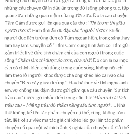
Những câu chuyện cổ được gợi ra trong kí ức của tác giả là
những câu chuyện đã in dấu ấn trong đời sống, phong tục, tập
quán xưa, những quan niệm của người xưa. Đó là câu chuyện
Tấm Cám được gợi lên qua qua câu thơ: “
Thị thơm thì giấu
người thơm
”. Hình ảnh ẩn dụ đặc sắc “
người thơm
” khiến
người đọc liên tưởng đến cô Tấm ngoan hiền, trong sáng, hay
lam hay làm. Chuyện cổ “Tấm Cám” cùng hình ảnh cô Tấm gửi
gắm triết lí về đức tính chăm chỉ của con người trong cuộc
sống “
Chăm làm thì được áo cơm, cửa nhà
”. Đó còn là bài học
cần có chính kiến, chủ động trong cuộc sống, không nên chỉ
làm theo lời người khác được cha ông khéo léo cài vào câu
chuyện “Đẽo cày giữa đường”. Hay bài học về tình nghĩa anh
em, vợ chồng sâu đậm được gửi gắm qua câu chuyện “Sự tích
trầu cau” được gợi nhắc đến trong câu thơ “
Đậm đà cái tích
trầu cau – Miếng trầu đỏ thắm nặng sâu tình người
”…. Nhà
thơ không kể tên tác phẩm chuyện cụ thể, cũng không tóm
tắt, liệt kê sự việc mà tác giả chỉ khéo léo gợi lên tác phẩm
chuyện cổ qua một vài hình ảnh, ý nghĩa của chuyện cổ. Cả thế