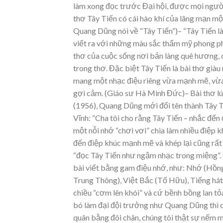
làm xong đọc trước Đại hội, được mọi người h
thơ Tây Tiến có cái hào khí của lãng mạn mộ
Quang Dũng nói về “Tây Tiến”)– “Tây Tiến là
viết ra với những màu sắc thẩm mỹ phong phú
thơ của cuộc sống nơi bản làng quê hương,
trong thơ. Đặc biệt Tây Tiến là bài thơ già
mang một nhạc điệu riêng vừa mạnh mẽ, vừa
gợi cảm. (Giáo sư Hà Minh Đức)– Bài thơ lú
(1956), Quang Dũng mới đổi tên thành Tây Ti
Vĩnh: “Cha tôi cho rằng Tây Tiến – nhắc đến đ
một nỗi nhớ “chơi vơi” chia làm nhiều điệp k
đến điệp khúc mạnh mẽ và khép lại cũng rất
“đọc Tây Tiến như ngậm nhạc trong miệng”.
bài viết bằng gam điệu nhớ, như: Nhớ (Hồn
Trung Thông), Việt Bắc (Tố Hữu), Tiếng hát
chiều “cơm lên khói” và cứ bềnh bồng lan tỏ
bó làm đại đội trưởng như Quang Dũng thì c
quân bằng đôi chân, chúng tôi thật sự nếm 