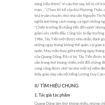
dáng kiều thơm”. Vì câu thơ này, bố bị chỉ tr
mạn…” (Theo lời kể của Bùi Phương Thảo, c
khá truân chuyên, như nhà văn Nguyễn Thị N
nghĩa anh hùng cách mạng, ca ngợi những ngư
“Chiến trường đi chẳng tiếc đời xanh” nhưng 
giảm sức chiến đấu. Cũng tức là lập trường 
1986, Tây Tiến mới được nhìn nhận, đánh gi
những ngày tháng không thể quên, cái gian k
quên. May mắn thay, giữa những ngày tháng 
của Quang Dũng. Đã có lúc Tây Tiến được tr
sản trong thơ kháng chiến, một đối chứng đ
cùng cũng được nhớ lại như một kỷ niệm đẹp 
thầy giáo dạy văn nổi tiếng Lương Duy Cán 
II/ TÌM HIỂU CHUNG
1. Tác giả tác phẩm
Quang Dũng làm thơ không nhiều, nhưng chỉ