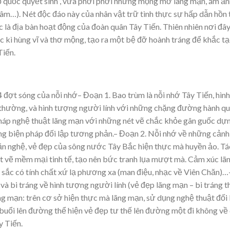
ổ quốc quyết sinh”, vừa phơi phới những mộng mơ lãng mạn, ám ản
gâm…). Nét độc đáo này của nhân vật trữ tình thực sự hấp dẫn hồn
là địa bàn hoạt động của đoàn quân Tây Tiến. Thiên nhiên nơi đâ
 kì hùng vĩ và thơ mộng, tạo ra một bệ đỡ hoành tráng để khắc tạ
Tiến.
 đợt sóng của nỗi nhớ– Đoạn 1. Bao trùm là nỗi nhớ Tây Tiến, hình
c thường, và hình tượng người lính với những chặng đường hành q
 pháp nghệ thuật lãng mạn với những nét vẽ chắc khỏe gân guốc dự
ụng biện pháp đối lập tương phản.– Đoạn 2. Nỗi nhớ về những cảnh
văn nghệ, vẻ đẹp của sông nước Tây Bắc hiện thực mà huyền ảo. Tá
ét vẽ mềm mại tinh tế, tạo nên bức tranh lụa mượt mà. Cảm xúc lã
sắc có tính chất xứ lạ phương xa (man điệu, nhạc về Viên Chăn)…
à bi tráng về hình tượng người lính (vẻ đẹp lãng mạn – bi tráng t
ãng mạn: trên cơ sở hiện thực mà lãng mạn, sử dụng nghệ thuật đối 
buổi lên đường thể hiện vẻ đẹp tư thế lên đường một đi không về
y Tiến.