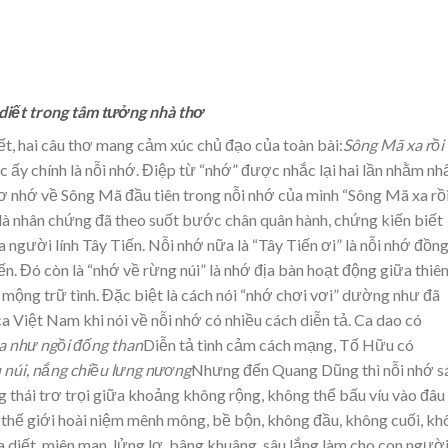
 diết trong tâm tưởng nhà thơ
t, hai câu thơ mang cảm xúc chủ đạo của toàn bài:
Sông Mã xa rồi
 ấy chính là nỗi nhớ. Điệp từ “nhớ” được nhắc lại hai lần nhằm nh
ơ nhớ về Sông Mã đầu tiên trong nỗi nhớ của mình “Sông Mã xa rồi
là nhân chứng đã theo suốt bước chân quân hành, chứng kiến biết
ủa người lính Tây Tiến. Nỗi nhớ nữa là “Tây Tiến ơi” là nỗi nhớ đồn
iến. Đó còn là “nhớ về rừng núi” là nhớ địa bàn hoạt động giữa thiê
 mộng trữ tình. Đặc biệt là cách nói “nhớ chơi vơi” dường như đã
a Việt Nam khi nói về nỗi nhớ có nhiều cách diễn tả. Ca dao có
a như ngồi đống than
Diễn tả tình cảm cách mạng, Tố Hữu có
 núi, nắng chiều lưng nương
Nhưng đến Quang Dũng thì nỗi nhớ s
ng thái trơ trọi giữa khoảng không rộng, không thể bấu víu vào đâu 
 thế giới hoài niệm mênh mông, bề bộn, không đầu, không cuối, kh
da diết, miên man, lửng lơ, bâng khuâng, sâu lắng làm cho con ngườ