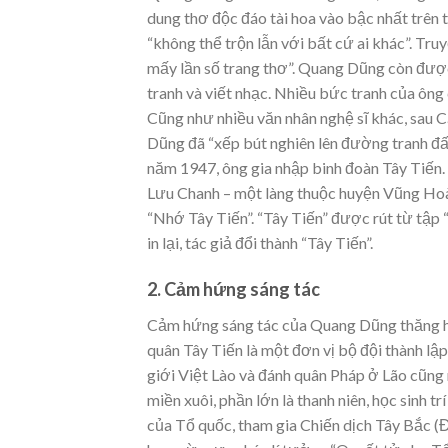
dung thơ độc đáo tài hoa vào bậc nhất trên 
“không thể trộn lẫn với bất cứ ai khác”. Tru
mấy lần số trang thơ”. Quang Dũng còn được 
tranh và viết nhạc. Nhiều bức tranh của ông
Cũng như nhiều văn nhân nghệ sĩ khác, sau
Dũng đã “xếp bút nghiên lên đường tranh đấ
năm 1947, ông gia nhập binh đoàn Tây Tiến.
Lưu Chanh – một làng thuộc huyện Vũng Hoà 
“Nhớ Tây Tiến”. “Tây Tiến” được rút từ tập
in lại, tác giả đổi thành “Tây Tiến”.
2. Cảm hứng sáng tác
Cảm hứng sáng tác của Quang Dũng thăng ho
quân Tây Tiến là một đơn vị bộ đội thành lậ
giới Việt Lào và đánh quân Pháp ở Lão cũn
miền xuôi, phần lớn là thanh niên, học sinh t
của Tổ quốc, tham gia Chiến dịch Tây Bắc (Đ