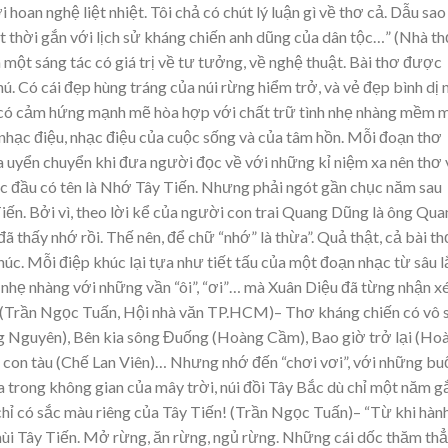
oan nghệ liệt nhiệt. Tôi chả có chút lý luận gì về thơ cả. Dẫu sao
t thời gắn với lịch sử kháng chiến anh dũng của dân tộc…” (Nhà t
 một sáng tác có giá trị về tư tưởng, về nghệ thuật. Bài thơ được
. Có cái đẹp hùng tráng của núi rừng hiểm trở, và vẻ đẹp bình dị 
 có cảm hứng mạnh mẽ hòa hợp với chất trữ tình nhẹ nhàng mềm 
u nhạc điệu, nhạc điệu của cuộc sống và của tâm hồn. Mỗi đoạn thơ
 uyển chuyển khi đưa người đọc về với những kỉ niệm xa nên thơ 
c đầu có tên là Nhớ Tây Tiến. Nhưng phải ngót gần chục năm sau
ến. Bởi vì, theo lời kể của người con trai Quang Dũng là ông Qua
ã thấy nhớ rồi. Thế nên, để chữ “nhớ” là thừa”. Quả thật, cả bài th
húc. Mỗi điệp khúc lại tựa như tiết tấu của một đoạn nhạc từ sâu 
 nhẹ nhàng với những vần “ôi”, “ơi”… mà Xuân Diệu đã từng nhận x
 (Trần Ngọc Tuấn, Hội nhà văn TP.HCM)– Thơ kháng chiến có vô 
g Nguyên), Bên kia sông Đuống (Hoàng Cầm), Bao giờ trở lại (Ho
 con tàu (Chế Lan Viên)… Nhưng nhớ đến “chơi vơi”, với những bu
a trong không gian của mây trời, núi đồi Tây Bắc dù chỉ một năm g
hỉ có sắc màu riêng của Tây Tiến! (Trần Ngọc Tuấn)– “Từ khi hàn
mùi Tây Tiến. Mở rừng, ăn rừng, ngủ rừng. Những cái dốc thăm th