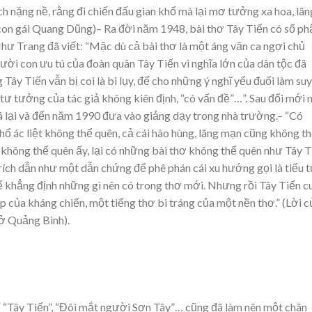
ích nặng nề, rằng đi chiến đấu gian khổ mà lại mơ tưởng xa hoa, lãn
on gái Quang Dũng)– Ra đời năm 1948, bài thơ Tây Tiến có số ph
hư Trang đã viết: “Mặc dù cả bài thơ là một áng văn ca ngợi chủ
ời con ưu tú của đoàn quân Tây Tiến vì nghĩa lớn của dân tộc đã
Tây Tiến vẫn bị coi là bi lụy, để cho những ý nghĩ yếu đuối làm suy
tư tưởng của tác giả không kiên định, “có vấn đề”…”. Sau đổi mới
á lại và đến năm 1990 đưa vào giảng dạy trong nhà trường.– “Có
hổ ác liệt không thể quên, cả cái hào hùng, lãng mạn cũng không t
không thể quên ấy, lại có những bài thơ không thể quên như Tây T
ích dẫn như một dẫn chứng để phê phán cái xu hướng gọi là tiểu 
ể khẳng định những gì nên có trong thơ mới. Nhưng rồi Tây Tiến c
của kháng chiến, một tiếng thơ bi tráng của một nền thơ.” (Lời c
ở Quảng Bình).
 “Tây Tiến”, “Đôi mắt người Sơn Tây”… cũng đã làm nên một chân