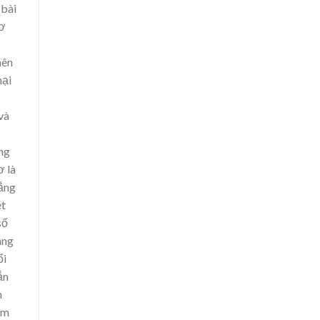
 bài
hơ
nên
mại
và
ng
ơ là
lắng
ét
số
àng
ổi
ắn
h
ẳm