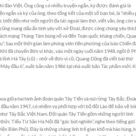
thi đàn Việt. Ông cũng có nhiều truyện ngắn, ký được đánh giá là
yện ngắn và ký của ông, theo tổng kết của một số bạn bè, là “nhiều
biết đến như một người đa tài: ngoài làm thơ, viết văn, ông còn 
 cũng mang dấu ấn tình yêu với xứ Đoài, được công chúng yêu thíc
 Cách mạng Tháng Tám bùng nổ và đến Toàn quốc kháng chiến, Qua
u”. Sau một thời gian làm phóng viên tiền phương của báo Chiến đ
 Khi đã chuyển đơn vị khác, vào một ngày cuối năm 1948, ngồi ở P
tỉnh Hà Tây (cũ) – nhớ về đơn vị cũ, Quang Dũng đã viết bài thơ
 “Mây đầu ô”, xuất bản năm 1986 tại nhà xuất bản Tác phẩm mới. K
a giữa hai hình ảnh đoàn quân Tây Tiến và núi rừng Tây Bắc. Đoà
p đầu năm 1947, có nhiệm vụ phối hợp với bộ đội Lào để bảo vệ bi
g như Tây Bắc Việt Nam. Đội quân Tây Tiến gồm những người lính
rí thức Tiểu Tư Sản Hà Nội đã “gác bút nghiên”, nghe theo tiếng gọi
iện Biên Phủ). Đây là những chàng lính trẻ gian khổ mà hào hùng, 