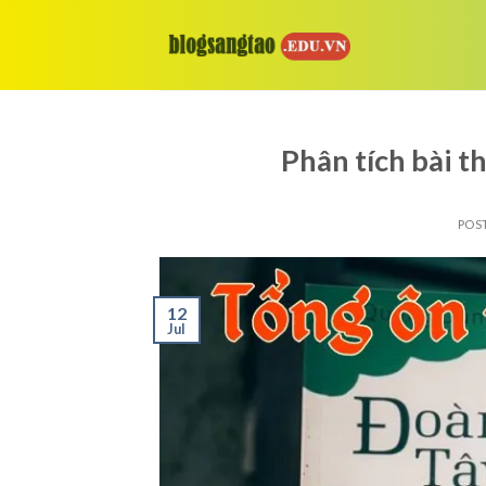
Skip
to
content
Phân tích bài 
POS
12
Jul