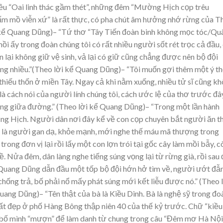
iều “Oai linh thác gầm thét”, những đêm “Mường Hịch cọp trêu
nấm mồ viễn xứ” là rất thực, có pha chút âm hưởng nhớ rừng của T
ời kể Quang Dũng)– “Tứ thơ “Tây Tiến đoàn binh không mọc tóc/Qu
ồi ấy trong đoàn chúng tôi có rất nhiều người sốt rét trọc cả đầu,
ốn lại không giữ vệ sinh, vả lại có giữ cũng chẳng được nên bộ đội
ũng nhiều.”(Theo lời kể Quang Dũng)– “Tôi muốn gợi thêm một ý t
, thiếu thốn ở miền Tây. Ngay cả khi nằm xuống, nhiều tử sĩ cũng k
là cách nói của người lính chúng tôi, cách ước lệ của thơ trước đâ
ống giữa đường.” (Theo lời kể Quang Dũng)– “Trong một lần hành
g Hịch. Người dân nơi đây kể về con cọp chuyên bắt người ăn th
ốn là người gan dạ, khỏe mạnh, mới nghe thế máu mã thượng trong
rong đơn vị lại rồi lấy một con lợn trói tại gốc cây làm mồi bẫy, c
. Nửa đêm, dân làng nghe tiếng súng vọng lại từ rừng già, rồi sau
ấy Quang Dũng dẫn đầu một tốp bộ đội hớn hở tìm về, người ướt đ
hống trả, bố phải nổ mấy phát súng mới kết liễu được nó.” (Theo 
Quang Dũng)– “Tên thật của bà là Kiều Dinh. Bà là nghệ sỹ trong đo
rất đẹp ở phố Hàng Bông thập niên 40 của thế kỷ trước. Chữ “kiều
à bố mình “mượn” để làm danh từ chung trong câu “Đêm mơ Hà Nội