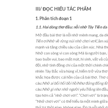
III/ ĐỌC HIỂU TÁC PHẨM
1. Phân tích đoạn 1
1.1. Hai dòng thơ đầu: nỗi nhớ Tây Tiến da
Mở đầu bài thơ là nỗi nhớ mênh mang, da diế
Tiến ơi
Nhớ về rừng núi nhớ chơi vơi
Cảm xúc
mạnh và tăng chiều sâu của cảm xúc. Nhà th
Nhớ con sông vì con sông Mã là người bạn, 
bao buồn vui, bao mất mát, hi sinh, vất vả c
đội, nhớ tình đồng chí của một thời chinh ch
nhiên Tây Bắc vừa hùng vĩ, hiểm trở vừa thơ
khắc họa được cái hồn của cả bài thơ. Thơ c
câu:
Nhớ ai bổi hổi bồi hồi
Như đứng đống lử
câu:
Nhớ gì như nhớ người yêu
Trăng lên đầu
tạo hơn cả “nhớ chơi vơi”. “Chơi vơi” là trạ
“Nhớ chơi vơi” có thể hiểu là một mình giữa
thứ tự thời gian, không gian. Đó là nỗi nhớ 