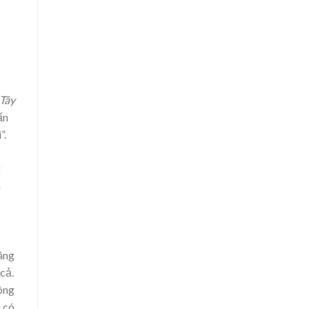
 Tây
ấn
”.
g
n
áng
cả.
ông
i có