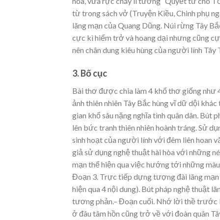
hoa, vừa rực cháy lí tưởng “Quyết tử cho T
từ trong sách vở (Truyện Kiều, Chinh phụ n
lãng mạn của Quang Dũng. Núi rừng Tây Bắc 
cực kì hiểm trở và hoang dại nhưng cũng cực
nên chân dung kiêu hùng của người lính Tây 
3. Bố cục
Bài thơ được chia làm 4 khổ thơ giống như 4
ảnh thiên nhiên Tây Bắc hùng vĩ dữ dội khá
gian khổ sâu nặng nghĩa tình quân dân. Bút
lên bức tranh thiên nhiên hoành tráng. Sử d
sinh hoạt của người lính với đêm liên hoan 
giả sử dụng nghệ thuật hài hòa với những n
mạn thể hiện qua việc hướng tới những màu 
Đoạn 3. Trực tiếp dựng tượng đài lãng mạn v
hiện qua 4 nội dung). Bút pháp nghệ thuật l
tương phản.– Đoạn cuối. Nhớ lời thề trước 
ở đâu tâm hồn cũng trở về với đoàn quân Tâ