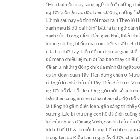
“Heo hút cồn mây súng ngửi trời”, những ch
người”, rồi rải rác dọc biên cương những “
Lữ mà sau này vô tình tôi nhận ra” (Theo l
xanh màu lá dữ oai hùm” bật ra từ ngữ cảnh h
xanh rớt. Trong điều kiện gian khổ, thiếu th
không những bị ốm mà còn chết vì sốt rét c
của bài thơ Tây Tiến để nói lên cái gian khổ
đủ manh chiếu liệm. Nói “áo bào thay chiếu” 
để an ủi những đồng chí của mình đã ngã xu
quân, đoàn quân Tây Tiến dừng chân ở Mườn
rồi ngỏ lời nhờ bộ đội Tây Tiến diệt trừ. V
người bố đã bốc lên. Ông gọi một số anh em t
bản thân cùng anh em chia nhau nấp đợi hổ về
là tiếng hổ gầm điên loạn, gần sáng thì th
sương. Lúc bị thương con hổ đã điên cuồng c
kể của nhạc sĩ Quang Vĩnh, con trai cả của 
kịch Thế Lữ và là một trong bốn chị em gái 
trong tên bà Kiều Dinh ngày ấy được cho l