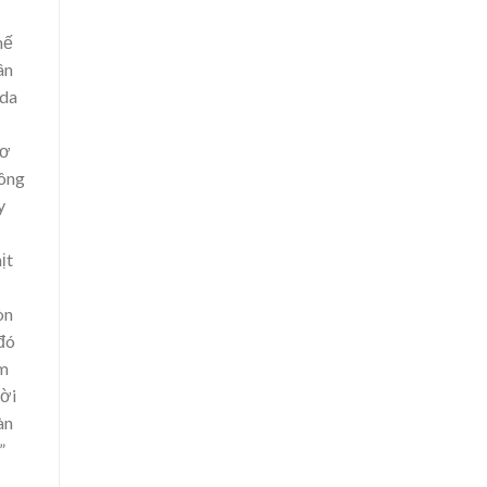
hế
ân
 da
hơ
hông
y
ịt
òn
 đó
ẫm
lời
àn
”