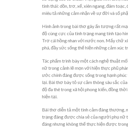
tình thái: dồn, trơ, xế, xiên ngang, đâm toạc, đi
miêu tả những cảm nhận về sự đời và số phậ
Hình ảnh trong bài thơ gây ấn tượng rất mạ
độ cùng cực của tình trạng mang tính tạo hìn
Trơ cái hồng nhan với nước non. Mấy chữ x
phá, đầy sức sống thể hiện những cảm xúc tr
Tác phẩm trình bày một cách nghệ thuật mối
nữ trong cảnh lẽ mọn với hiện thực phũ phà
ước chính đáng được sống trong hạnh phúc v
lại. Bài thơ bày tỏ sự cảm thông sâu sắc của
độ đa thê trong xã hội phong kiến, đồng thờ
hiện tại.
Bài thơ diễn tả một tình cảm đáng thương, 
trạng đáng được chia sẻ của người phụ nữ t
đáng nhưng không thể thực hiện được trong đi