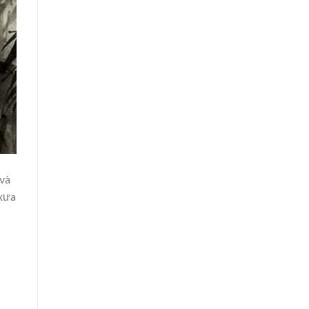
 và
 xưa