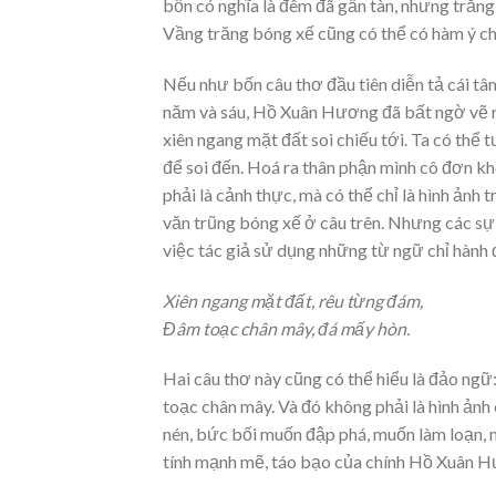
bốn có nghĩa là đêm đã gần tàn, nhưng trăng
Vầng trăng bóng xế cũng có thể có hàm ý ch
Nếu như bốn câu thơ đầu tiên diễn tả cái tâ
năm và sáu, Hồ Xuân Hương đã bất ngờ vẽ r
xiên ngang mặt đất soi chiếu tới. Ta có th
để soi đến. Hoá ra thân phận mình cô đơn k
phải là cảnh thực, mà có thể chỉ là hình ản
văn trũng bóng xế ở câu trên. Nhưng các sự 
việc tác giả sử dụng những từ ngữ chỉ hành 
Xiên ngang mặt đất, rêu từng đám,
Đâm toạc chân mây, đá mấy hòn.
Hai câu thơ này cũng có thể hiểu là đảo ng
toạc chân mây. Và đó không phải là hình ảnh
nén, bức bối muốn đập phá, muốn làm loạn, 
tính mạnh mẽ, táo bạo của chính Hồ Xuân 