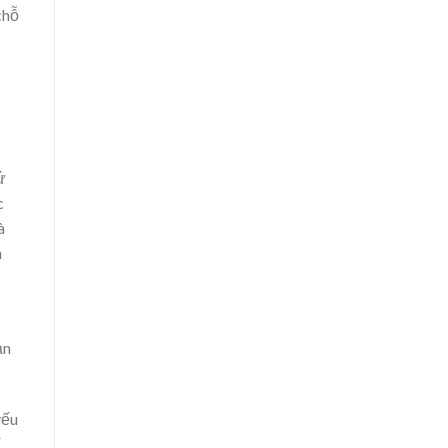
chỗ
ứ
c
à
n
ản
yếu
ỉ