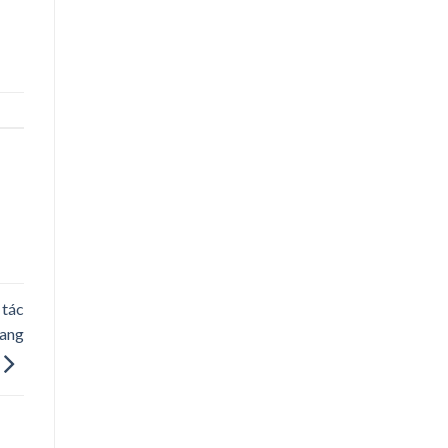
 tác
uang