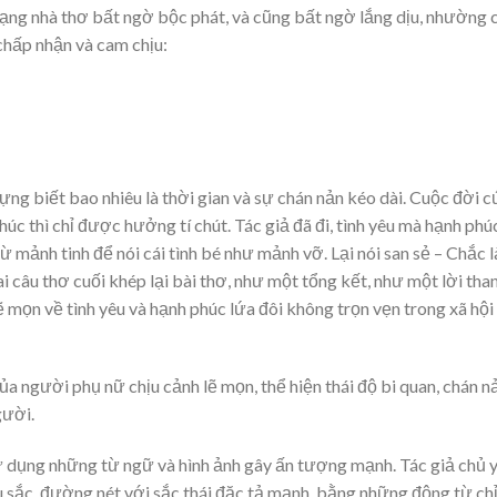
ạng nhà thơ bất ngờ bộc phát, và cũng bất ngờ lắng dịu, nhường 
 chấp nhận và cam chịu:
ng biết bao nhiêu là thời gian và sự chán nản kéo dài. Cuộc đời c
h phúc thì chỉ được hưởng tí chút. Tác giả đã đi, tình yêu mà hạnh phú
ừ mảnh tinh để nói cái tình bé như mảnh vỡ. Lại nói san sẻ – Chắc l
i câu thơ cuối khép lại bài thơ, như một tổng kết, như một lời tha
 mọn về tình yêu và hạnh phúc lứa đôi không trọn vẹn trong xã hội
của người phụ nữ chịu cảnh lẽ mọn, thể hiện thái độ bi quan, chán n
gười.
sử dụng những từ ngữ và hình ảnh gây ấn tượng mạnh. Tác giả chủ 
u sắc, đường nét với sắc thái đặc tả mạnh, bằng những động từ ch