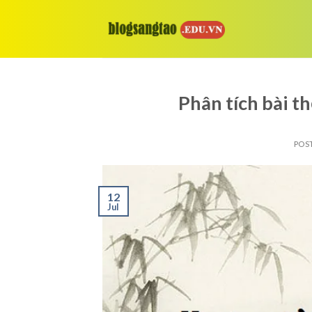
Skip
to
content
Phân tích bài 
POS
12
Jul