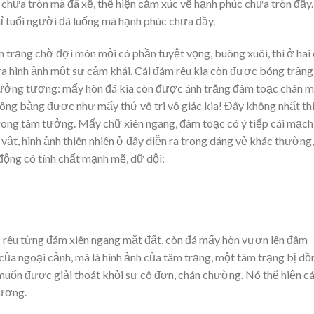
 chưa tròn mà đã xế, thể hiện cảm xúc về hạnh phúc chưa tròn đầy.
ỉ tuổi người đã luống mà hạnh phúc chưa đầy.
m trạng chờ đợi mòn mỏi có phần tuyệt vọng, buông xuôi, thì ở hai
a hình ảnh một sự cảm khái. Cái đám rêu kia còn được bóng trăng
ể tưởng tượng: mấy hòn đá kia còn được ánh trăng đâm toạc chân 
hông bằng được như mấy thứ vô tri vô giác kia! Đây không nhất th
h trong tâm tưởng. Mấy chữ xiên ngang, đâm toạc có ý tiếp cái mạch
vật, hình ảnh thiên nhiên ở đây diễn ra trong dáng vẻ khác thường
động có tính chất mạnh mẽ, dữ dội:
ữ: rêu từng đám xiên ngang mặt đất, còn đá mấy hòn vươn lên đâm
 của ngoại cảnh, mà là hình ảnh của tâm trạng, một tâm trạng bị dồ
muốn được giải thoát khỏi sự cô đơn, chán chường. Nó thể hiện c
Hương.