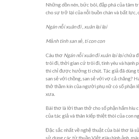
Những dồn nén, bức bôi, đập phá của tâm tr
cho sự trở lại của nỗi buồn chán và bất lực,
Ngán nỗi xuân đi , xuân lại lại
Mảnh tình san sẻ, tí con con
Câu thơ
Ngán nỗi xuân đi xuân lại lại
chứa đự
trôi đi, thời gian cứ trôi đi, tình yêu và hạn
thì chỉ được hưởng tí chút. Tác giả đã dùng t
san sẻ với chồng, san sẻ với vợ cả chăng? Ha
thở thầm kín của người phụ nữ có số phận lẽ
xưa.
Bài thơ là lời than thở cho số phận hẩm hiu 
của tác giả và thân kiếp thiệt thòi của con n
Đặc sắc nhất về nghệ thuật của bài thơ là 
sử dụng các từ thuần Việt giàu hình ảnh, mà