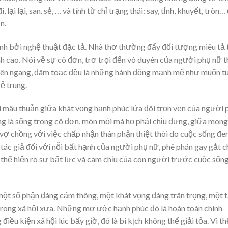
, lại lại, san. sẻ, … và tính từ chỉ trạng thái: say, tỉnh, khuyết, tròn…
n.
nh bởi nghệ thuật đặc tả. Nhà thơ thường đẩy đối tượng miêu tả 
h cao. Nói về sự cô đơn, trơ trọi đến vô duyên của người phụ nữ th
iên ngang, đâm toạc đều là những hành động mạnh mẽ như muốn t
ẻ trung.
 mâu thuẫn giữa khát vọng hạnh phúc lứa đôi trọn vẹn của người 
ng là sống trong cô đơn, mòn mỏi mà họ phải chịu đựng, giữa mong
ợ chồng với việc chấp nhận thân phận thiệt thòi do cuộc sống đ
 tác giả đối với nỗi bất hạnh của người phụ nữ, phê phán gay gắt 
i thể hiện rõ sự bất lực và cam chịu của con người trước cuộc sốn
một số phận đáng cảm thông, một khát vọng đáng trân trọng, một 
rong xã hội xưa. Những mơ ước hạnh phúc đó là hoàn toàn chính
ều kiện xã hội lúc bấy giờ, đó là bi kịch không thể giải tỏa. Vì th