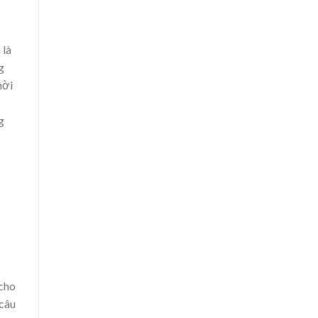
 là
g
hời
g
 cho
 câu