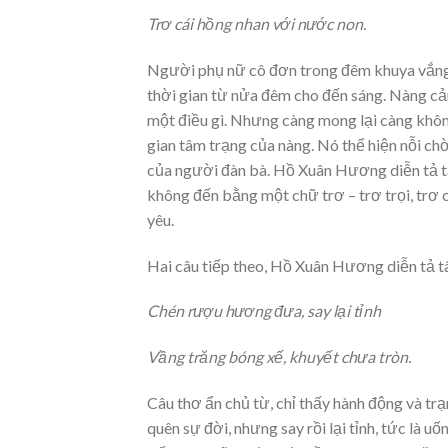
Trơ cái hồng nhan với nước non.
Người phụ nữ cô đơn trong đêm khuya vắng l
thời gian từ nửa đêm cho đến sáng. Nàng cả
một điều gì. Nhưng càng mong lại càng không
gian tâm trạng của nàng. Nó thể hiện nỗi chờ
của người đàn bà. Hồ Xuân Hương diễn tả 
không đến bằng một chữ trơ – trơ trọi, trơ c
yêu.
Hai câu tiếp theo, Hồ Xuân Hương diễn tả 
Chén rượu hương đưa, say lại tỉnh
Vầng trăng bóng xế, khuyết chưa tròn.
Câu thơ ẩn chủ từ, chỉ thấy hành động và tr
quên sự đời, nhưng say rồi lại tỉnh, tức là