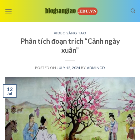
Skip
to
content
VIDEO SÁNG TẠO
Phân tích đoạn trích “Cảnh ngày
xuân”
POSTED ON
JULY 12, 2024
BY
ADMINCD
12
Jul