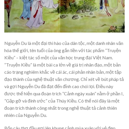
Nguyễn Du là một đại thi hào của dân tộc, một danh nhân văn
hóa thế giới, tên tuổi của ông gắn liền với tác phẩm ”Truyện
Kiều” – kiệt tác số một của văn học trung đại Việt Nam.
“Truyện Kiều” là một bài ca lớn về giá trị nhân đạo, một bản
cáo trạng nghiêm khắc về cái ác, cái phản nhân bản, một tập
đạo thành của nghệ thuật văn chương. Chỉ xét về bút pháp tả
và gợi Nguyễn Du đã đạt đến đỉnh cao chói lọi. Điều này
được thể hiện qua đoạn trích ”Cảnh ngày xuân” nằm ở phần I,
”Gặp gỡ và đính ước” của Thúy Kiều. Có thể nói đây là một
đoạn trích thành công nhất trong nghệ thuật tả cảnh thiên
nhiên của Nguyễn Du.
Bốn câu thơ đầu gợi lên khung cảnh mùa xuân với vẻ đẹp