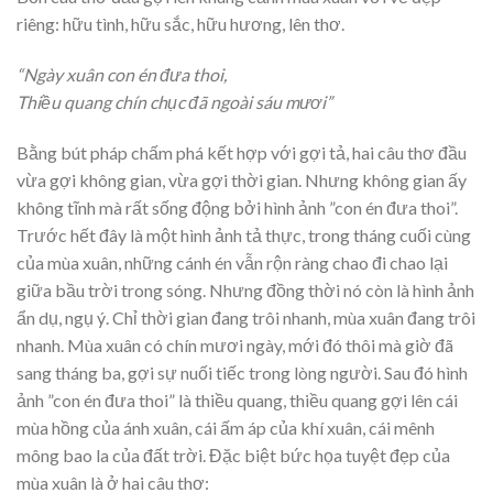
riêng: hữu tình, hữu sắc, hữu hương, lên thơ.
“Ngày xuân con én đưa thoi,
Thiều quang chín chục đã ngoài sáu mươi”
Bằng bút pháp chấm phá kết hợp với gợi tả, hai câu thơ đầu
vừa gợi không gian, vừa gợi thời gian. Nhưng không gian ấy
không tĩnh mà rất sống động bởi hình ảnh ”con én đưa thoi”.
Trước hết đây là một hình ảnh tả thực, trong tháng cuối cùng
của mùa xuân, những cánh én vẫn rộn ràng chao đi chao lại
giữa bầu trời trong sóng. Nhưng đồng thời nó còn là hình ảnh
ẩn dụ, ngụ ý. Chỉ thời gian đang trôi nhanh, mùa xuân đang trôi
nhanh. Mùa xuân có chín mươi ngày, mới đó thôi mà giờ đã
sang tháng ba, gợi sự nuối tiếc trong lòng người. Sau đó hình
ảnh ”con én đưa thoi” là thiều quang, thiều quang gợi lên cái
mùa hồng của ánh xuân, cái ấm áp của khí xuân, cái mênh
mông bao la của đất trời. Đặc biệt bức họa tuyệt đẹp của
mùa xuân là ở hai câu thơ: