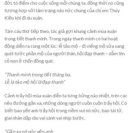
đời, tô điểm cho cuộc sống mỗi chúng ta, đồng thời nó cũng
tương hợp với tâm trạng náo nức chung của chị em Thúy
Kiều khi đi du xuân.
Tám câu thơ tiếp theo, tác giả gợi khung cảnh mùa xuân
trong tiết thanh minh. Trong ngày thanh minh có hai hoạt
động diễn ra cùng một lúc: lễ tảo mộ – đi viếng mộ sửa sang
quét tước phần mộ của người thân, hội đạp thanh – dẫm lên
cỏ non ở chốn đồng quê:
“Thanh minh trong tiết tháng ba,
Lễ là tảo mộ hội là đạp thanh”
Cảnh trẩy hội mùa xuân diễn ta tưng bừng náo nhiệt, trên các
nẻo đường gần xa, những dòng người cuồn cuộn trẩy hội. Có
biết bao yến anh trẩy hội trong niềm vui nô nức, bao tài tử,
giai nhân dập dìu vai sánh vai nhịp bước.
“Gần xa nô nức yến anh,