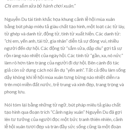
Chị em sắm sửa bộ hành chơi xuân.”
Nguyễn Du tài tình khắc họa khung cảnh lễ hội mùa xuân
bằng bút pháp miêu tả giàu chất tạo hình, một loạt các từ láy,
từ ghép và danh từ, động từ, tính từ xuất hiện. Các danh từ:
”chị em, yến anh, tài tử, gia nhân” diễn tả sự đông vui, nhiều
người đến dự hội. Các động từ “sắm sửa, dập dìu” gợi tả sự
rộn ràng náo nhiệt của ngày hội. Các tính từ “gần, xa, nô nức”
làm rõ hơn tâm trạng của người đi dự hội. Bên cạnh đó tác
giả còn sử dụng cách nói ẩn dụ ”yến anh”. Tất cả đều làm sống
dậy không khí lễ hội mùa xuân tưng bừng náo nhiệt diễn ra
trên mọi miền đất nước, trẻ trung và xinh đẹp, trang trọng và
phong lưu.
Nói tóm lại bằng những từ ngữ, bút pháp miêu tả giàu chất
tạo hình qua đoạn trích ”Cảnh ngày xuân” Nguyễn Du đã gợi
lên tư tưởng của người đọc một bức tranh thiên nhiên, cảnh
lễ hội xuân tươi đẹp và tràn đầy sức sống cũng là một đoạn