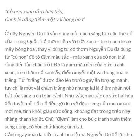
“Cỏ non xanh tận chân trời,
Cành lê trắng điểm một vài bông hoa”
Ở đây Nguyễn Du đã vận dụng một cách sáng tạo câu thơ cổ
của Trung Quốc ”cỏ thơm liền với trời xanh – trên cành lê có
mấy bông hoa”, thay vì dùng từ cỏ thơm Nguyễn Du đã dùng
từ ”cỏ non” để tô đậm màu sắc – màu xanh của cỏ non trải
rộng đến tận chân trời. Đó là gam màu nền của bức tranh
xuân, trên thảm cỏ xanh ấy, điểm xuyết một vài bông hoa lê
trắng. Từ ”trắng” được đảo lên trước gây ấn tượng mạnh,
tuy chỉ là một vài chấm trắng nhỏ nhưng lại là điểm nhấn nổi
bật tỏa sáng trên toàn cảnh. Như vậy, màu sắc có sức hài hòa
đến tuyệt mĩ. Tất cả đều gợi lên vẻ đẹp riêng của mùa xuân:
mới mẻ, tinh khôi, giàu sức sống, khoáng đạt trong trẻo nhẹ
nhàng, thanh khiết. Chữ ”điểm” làm cho bức tranh xuân thêm
sống động, có hồn chứ không tĩnh tại.
Cảnh ngày xuân là bức tranh hoa lệ mà Nguyễn Du để lại cho