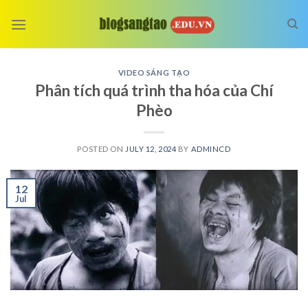
Skip
to
content
VIDEO SÁNG TẠO
Phân tích quá trình tha hóa của Chí
Phèo
POSTED ON
JULY 12, 2024
BY
ADMINCD
12
Jul