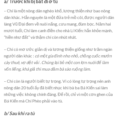
a/ Trước khi bị bắt đi ở tù
– Chí là một nông dân nghèo khổ, lương thiện như bao nông
dân khác. Hắn nguyên là một đứa trẻ mồ côi, được người dân
làng Vũ Đại đem về nuôi nấng, cưu mang, đùm bọc. Năm hai
mươi tuổi, Chí làm canh điền cho nhà Lí Kiến: hắn khỏe mạnh,
“hiền như đất” và thậm chí còn nhút nhát.
– Chí có mơ ước giản dị và lương thiện giống như trăm ngàn
người dân khác :
có một gia đình nho nhỏ, chồng cuốc mướn
cày thuê, vợ dệt vải . Chúng lại bỏ một con lợn nuôi để làm
vốn liếng, khá giả thì mua dăm bà sào ruộng làm.
– Chí còn là người biết tự trọng. Vì có lòng tự trọng nên anh
nông dân 20 tuổi ấy đã biết nhục khi bà ba Bá Kiến sai làm
những việc không chính đáng. Để rồi, chỉ vì một cơn ghen của
Bá Kiến mà Chí Phèo phải vào tù.
b/ Sau khi ra tù