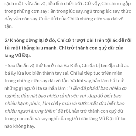
rạch mặt, vừa ăn vạ, liều lĩnh chửi bới . Cứ vậy, Chí chìm ngập
trong những cơn say : ăn trong lúc say, ngủ trong lúc say, thức
dậy vẫn còn say. Cuộc đời của Chí là những cơn say dài vô
tận.
2/ Không dừng lại ở đó, Chí cứ trượt dài trên tội ác để rồi
từ một thằng lưu manh, Chí trở thành con quỷ dữ của
làng Vũ Đại.
– Sau lần ăn vạ thứ hai ở nhà Bá Kiến, Chí đã bị tên địa chủ ác
bá ấy lừa lọc biến thành tay sai. Chí lại tiếp tục triền miên
trong những cơn say dài vô tận. Và khi say, hắn làm bất cứ
những gì người ta sai hắn làm : “
Hắn đã phá đi bao nhiêu cơ
nghiệp, đập nát bao nhiêu cảnh yên vui , đạp đổ biết bao
nhiêu hạnh phúc , làm chảy máu và nước mắt của biết bao
nhiêu người lương thiện”
để rồi, hắn trở thành con quỷ dữ
trong con mắt và suy nghĩ của người dân làng Vũ Đại từ lúc
nào không hay.