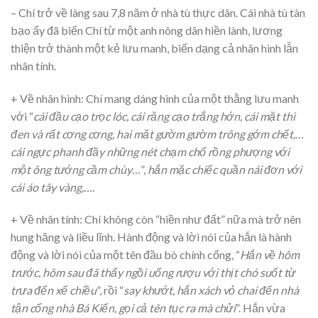
– Chí trở về làng sau 7,8 năm ở nhà tù thực dân. Cái nhà tù tàn
bạo ấy đã biến Chí từ một anh nông dân hiền lành, lương
thiện trở thành một kẻ lưu manh, biến dạng cả nhân hình lẫn
nhân tính.
+ Về nhân hình: Chí mang dáng hình của một thằng lưu manh
với “
cái đầu cạo trọc lóc, cái răng cạo trắng hớn, cái mặt thì
đen và rất cơng cơng, hai măt gườm gườm trông gớm chết,…
cái ngực phanh đầy những nét chạm chổ rồng phượng với
một ông tướng cầm chùy
…”,
hắn mặc chiếc quần nái đơn với
cái áo tây vàng,….
+ Về nhân tính: Chí không còn “hiền như đất” nữa mà trở nên
hung hăng và liều lĩnh. Hành động và lời nói của hắn là hành
động và lời nói của một tên đầu bò chính cống, “
Hắn về hôm
trước, hôm sau đã thấy ngồi uống rượu với thịt chó suốt từ
trưa đến xế chiều
”, rồi “
say khướt, hắn xách vỏ chai đến nhà
tận cổng nhà Bá Kiến, gọi cả tên tục ra mà chửi
”. Hắn vừa