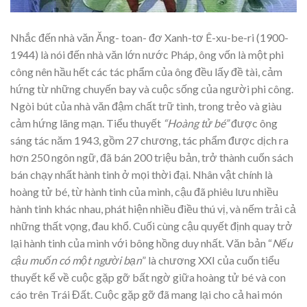
Nhắc đến nhà văn Ăng- toan- đơ Xanh-tơ Ê-xu-be-ri (1900-
1944) là nói đến nhà văn lớn nước Pháp, ông vốn là một phi
công nên hầu hết các tác phẩm của ông đều lấy đề tài, cảm
hứng từ những chuyến bay và cuộc sống của người phi công.
Ngòi bút của nhà văn đậm chất trữ tình, trong trẻo và giàu
cảm hứng lãng mạn. Tiểu thuyết
“Hoàng tử bé”
được ông
sáng tác năm 1943, gồm 27 chương, tác phẩm được dịch ra
hơn 250 ngôn ngữ, đã bán 200 triệu bản, trở thành cuốn sách
bán chạy nhất hành tinh ở mọi thời đại. Nhân vật chính là
hoàng tử bé, từ hành tinh của mình, cậu đã phiêu lưu nhiều
hành tinh khác nhau, phát hiện nhiều điều thú vị, và nếm trải cả
những thất vọng, đau khổ. Cuối cùng cậu quyết định quay trở
lại hành tinh của mình với bông hồng duy nhất. Văn bản “
Nếu
cậu muốn có một người bạn
” là chương XXI của cuốn tiểu
thuyết kể về cuộc gặp gỡ bất ngờ giữa hoàng tử bé và con
cáo trên Trái Đất. Cuộc gặp gỡ đã mang lại cho cả hai món