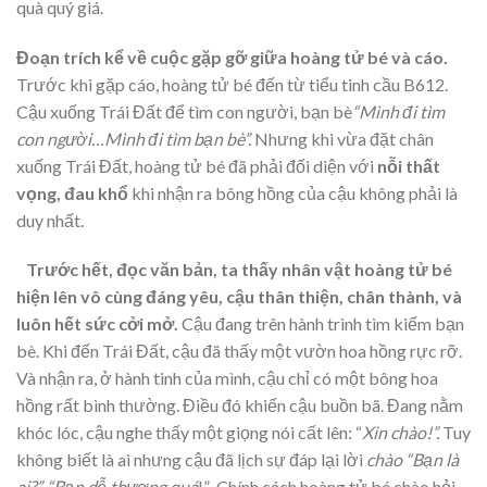
quà quý giá.
Đoạn trích kể về cuộc gặp gỡ giữa hoàng tử bé và cáo.
Trước khi gặp cáo, hoàng tử bé đến từ tiểu tinh cầu B612.
Cậu xuống Trái Đất để tìm con người, bạn bè
“Mình đi tìm
con người…Mình đi tìm bạn bè”.
Nhưng khi vừa đặt chân
xuống Trái Đất, hoàng tử bé đã phải đối diện với
nỗi thất
vọng, đau khổ
khi nhận ra bông hồng của cậu không phải là
duy nhất.
Trước hết, đọc văn bản, ta thấy nhân vật hoàng tử bé
hiện lên vô cùng đáng yêu, cậu thân thiện, chân thành, và
luôn hết sức cởi mở.
Cậu đang trên hành trình tìm kiếm bạn
bè. Khi đến Trái Đất, cậu đã thấy một vườn hoa hồng rực rỡ.
Và nhận ra, ở hành tinh của mình, cậu chỉ có một bông hoa
hồng rất bình thường. Điều đó khiến cậu buồn bã. Đang nằm
khóc lóc, cậu nghe thấy một giọng nói cất lên: “
Xin chào!”.
Tuy
không biết là ai nhưng cậu đã lịch sự đáp lại lời
chào
“Bạn là
ai?”, “Bạn dễ thương quá
!” Chính cách hoàng tử bé chào hỏi