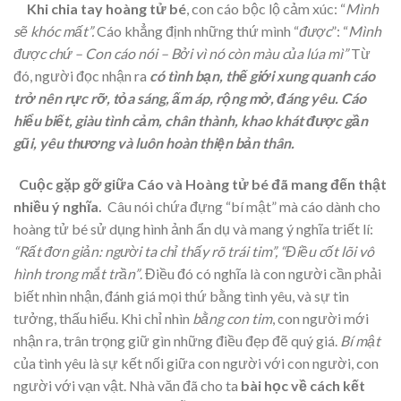
Khi chia tay hoàng tử bé
, con cáo bộc lộ cảm xúc: “
Mình
sẽ khóc mất”.
Cáo khẳng định những thứ mình “
được
”: “
Mình
được chứ – Con cáo nói – Bởi vì nó còn màu của lúa mì”
Từ
đó, người đọc nhận ra
có
tình bạn, thế giới xung quanh cáo
trở nên rực rỡ, tỏa sáng, ấm áp, rộng mở, đáng yêu. Cáo
hiểu biết, giàu tình cảm, chân thành, khao khát được gần
gũi, yêu thương và luôn hoàn thiện bản thân.
Cuộc gặp gỡ giữa Cáo và Hoàng tử bé đã mang đến thật
nhiều ý nghĩa.
Câu nói chứa đựng “bí mật” mà cáo dành cho
hoàng tử bé sử dụng hình ảnh ẩn dụ và mang ý nghĩa triết lí:
“Rất đơn giản: người ta chỉ thấy rõ trái tim”, “Điều cốt lõi vô
hình trong mắt trần”
. Điều đó có nghĩa là con người cần phải
biết nhìn nhận, đánh giá mọi thứ bằng tình yêu, và sự tin
tưởng, thấu hiểu. Khi chỉ nhìn
bằng con tim
, con người mới
nhận ra, trân trọng giữ gìn những điều đẹp đẽ quý giá.
Bí mật
của tình yêu là sự kết nối giữa con người với con người, con
người với vạn vật. Nhà văn đã cho ta
bài học về cách kết