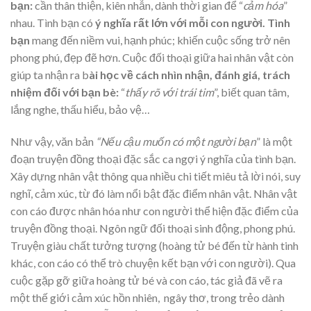
bạn:
cần thân thiện, kiên nhẫn, dành thời gian để “
cảm hóa
”
nhau. Tình bạn có
ý nghĩa rất lớn với mỗi con người. Tình
bạn
mang đến niềm vui, hạnh phúc; khiến cuộc sống trở nên
phong phú, đẹp đẽ hơn. Cuộc đối thoại giữa hai nhân vật còn
giúp ta nhận ra b
ài học về cách nhìn nhận, đánh giá, trách
nhiệm đối với bạn bè:
“
thấy rõ với trái tim
”, biết quan tâm,
lắng nghe, thấu hiểu, bảo vệ…
Như vậy, văn bản
“Nếu cậu muốn có một người bạn
” là một
đoạn truyện đồng thoại đặc sắc ca ngợi ý nghĩa của tình bạn.
Xây dựng nhân vật thông qua nhiều chi tiết miêu tả lời nói, suy
nghĩ, cảm xúc, từ đó làm nổi bật đặc điểm nhân vật. Nhân vật
con cáo được nhân hóa như con người thể hiện đặc điểm của
truyện đồng thoại. Ngôn ngữ đối thoại sinh động, phong phú.
Truyện giàu chất tưởng tượng (hoàng tử bé đến từ hành tinh
khác, con cáo có thể trò chuyện kết bạn với con người). Qua
cuộc gặp gỡ giữa hoàng tử bé và con cáo, tác giả đã vẽ ra
một thế giới cảm xúc hồn nhiên, ngây thơ, trong trẻo dành