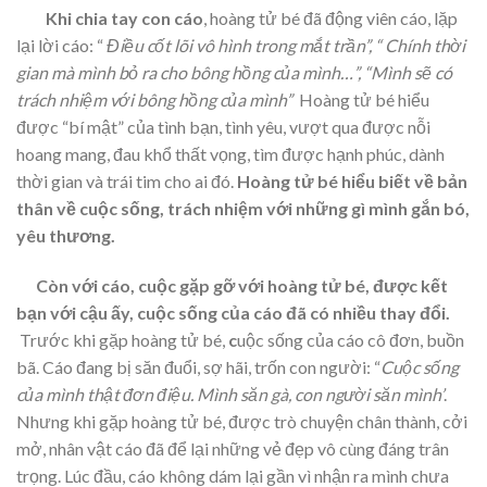
Khi chia tay con cáo
, hoàng tử bé đã động viên cáo, lặp
lại lời cáo: “
Điều cốt lõi vô hình trong mắt trần”, “ Chính thời
gian mà mình bỏ ra cho bông hồng của mình…”, “Mình sẽ có
trách nhiệm với bông hồng của mình”
Hoàng tử bé hiểu
được “bí mật” của tình bạn, tình yêu, vượt qua được nỗi
hoang mang, đau khổ thất vọng, tìm được hạnh phúc, dành
thời gian và trái tim cho ai đó.
Hoàng tử bé hiểu biết về bản
thân về cuộc sống, trách nhiệm với những gì mình gắn bó,
yêu thương.
Còn với cáo, cuộc gặp gỡ với hoàng tử bé, được kết
bạn với cậu ấy, cuộc sống của cáo đã có nhiều thay đổi.
Trước khi gặp hoàng tử bé,
c
uộc sống của cáo cô đơn, buồn
bã. Cáo đang bị săn đuổi, sợ hãi, trốn con người: “
Cuộc sống
của mình thật đơn điệu. Mình săn gà, con người săn mình’
.
Nhưng khi gặp hoàng tử bé, được trò chuyện chân thành, cởi
mở, nhân vật cáo đã để lại những vẻ đẹp vô cùng đáng trân
trọng. Lúc đầu, cáo không dám lại gần vì nhận ra mình chưa