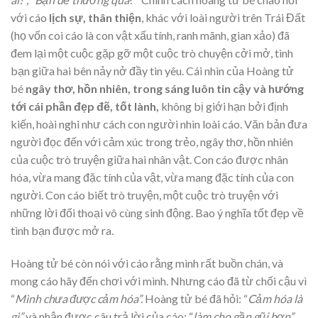
với cáo
lịch sự, thân thiện
, khác với loài người trên Trái Đất
(họ vốn coi cáo là con vật xấu tính, ranh mãnh, gian xảo) đã
đem lại một cuộc gặp gỡ một cuộc trò chuyện cởi mở, tình
bạn giữa hai bên nảy nở đầy tin yêu. Cái nhìn của Hoàng tử
bé
ngây thơ, hồn nhiên, trong sáng luôn tin cậy và hướng
tới cái phần đẹp đẽ, tốt lành,
không bị giới hạn bởi định
kiến, hoài nghi như cách con người nhìn loài cáo. Văn bản đưa
người đọc đến với cảm xúc trong trẻo, ngây thơ, hồn nhiên
của cuộc trò truyện giữa hai nhân vật. Con cáo được nhân
hóa, vừa mang đặc tính của vật, vừa mang đặc tính của con
người. Con cáo biết trò truyện, một cuộc trò truyện với
những lời đối thoại vô cùng sinh động. Bao ý nghĩa tốt đẹp về
tình bạn được mở ra.
Hoàng tử bé còn nói với cáo rằng mình rất buồn chán, và
mong cáo hãy đến chơi với mình. Nhưng cáo đã từ chối cậu vì
“
Mình chưa được cảm hóa”.
Hoàng tử bé đã hỏi: “
Cảm hóa là
gì”
và nhận được câu trả lời của cáo: “
làm cho gần gũi hơn”.