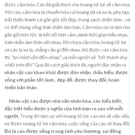
được cảm hóa. Cáo đã giải thích cho hoàng tử bé về cảm hóa.
Với cáo, cảm hóa là chuyển hóa cái hoang dã và xa lạ, pha tạp,
bất thiện thành cái gần gũi, tốt đẹp, trong sạch, thiện lành…và
có thể chung sống thân thiện làm bạn. Cảm hóa còn là làm cho
gần gũi hơn tức là kết nối tình cảm, dành thời gian hiểu nhau,
kiên nhẫn làm thân với nhau. Khi chưa cảm hóa, hoàng tử bé
và cáo là xa lạ, chẳng cần gì đến nhau, khi được cáo cảm hóa
thì
“tụi mình cần đến nha
u”
,
và mỗi người sẽ
“trở thành duy
nhất trên đời”
Qua đó cách giải thích đó, người đọc nhận ra
nhân vật cáo khao khát được đón nhận, thấu hiểu; được
sống với phần tốt lành , đẹp đẽ, được thay đổi, hoàn
thiện bản thân.
Nhân vật cáo được nhà văn nhân hóa, cáo hiểu biết,
đặc biệt hiểu được ý nghĩa của tình bạn ra sao với mỗi
người.
Trong lời tâm sự với hoàng tử bé, cáo nói về việc nếu
nó được hoàng tử bé cảm hóa, cuộc sống của cáo sẽ thay đổi.
Đó là cáo được sống trong tình yêu thương, sự đồng