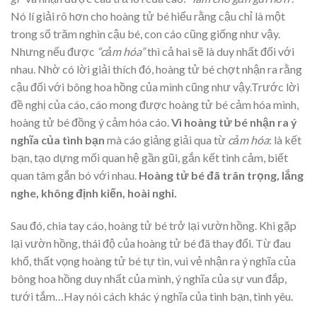
Nó lí giải rõ hơn cho hoàng tử bé hiểu rằng cậu chỉ là một
trong số trăm nghìn cậu bé, con cáo cũng giống như vậy.
Nhưng nếu được
“cảm hóa”
thì cả hai sẽ là duy nhất đối với
nhau. Nhờ có lời giải thích đó, hoàng tử bé chợt nhận ra rằng
cậu đối với bông hoa hồng của mình cũng như vậy.Trước lời
đề nghị của cáo, cáo mong được hoàng tử bé cảm hóa mình,
hoàng tử bé đồng ý cảm hóa cáo.
Vì hoàng tử bé nhận ra ý
nghĩa của tình bạn
mà cáo giảng giải qua từ
cảm hóa
: là kết
bạn, tạo dựng mối quan hệ gần gũi, gắn kết tình cảm, biết
quan tâm gắn bó với nhau.
Hoàng tử bé đã trân trọng, lắng
nghe, không định kiến, hoài nghi.
Sau đó, chia tay cáo, hoàng tử bé trở lại vườn hồng. Khi gặp
lại vườn hồng, thái độ của hoàng tử bé đã thay đổi. Từ đau
khổ, thất vọng hoàng tử bé tự tin, vui vẻ nhận ra ý nghĩa của
bông hoa hồng duy nhất của mình, ý nghĩa của sự vun đắp,
tưới tắm…Hay nói cách khác ý nghĩa của tình bạn, tình yêu.