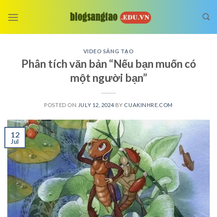
Skip
to
content
VIDEO SÁNG TẠO
Phân tích văn bản “Nếu bạn muốn có
một người bạn”
POSTED ON
JULY 12, 2024
BY
CUAKINHRE.COM
12
Jul