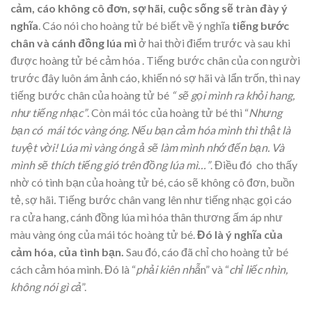
cảm, cáo không cô đơn, sợ hãi, cuộc sống sẽ tràn đày ý
nghĩa
. Cáo nói cho hoàng tử bé biết về ý nghĩa
tiếng bước
chân và cánh đồng lúa mì
ở hai thời điểm trước và sau khi
được hoàng tử bé cảm hóa . Tiếng bước chân của con người
trước đây luôn ám ảnh cáo, khiến nó sợ hãi và lẩn trốn, thì nay
tiếng bước chân của hoàng tử bé
“ sẽ gọi mình ra khỏi hang,
như tiếng nhạc”
. Còn mái tóc của hoàng tử bé thì “
Nhưng
bạn có mái tóc vàng óng. Nếu bạn cảm hóa mình thì thật là
tuyệt vời! Lúa mì vàng óng ả sẽ làm mình nhớ đến bạn. Và
mình sẽ thích tiếng gió trên đồng lúa mì…”
. Điều đó cho thấy
nhờ có tình bạn của hoàng tử bé, cáo sẽ không cô đơn, buồn
tẻ, sợ hãi
.
Tiếng bước chân vang lên như tiếng nhạc gọi cáo
ra cửa hang, cánh đồng lúa mì hóa thân thương ấm áp như
màu vàng óng của mái tóc hoàng tử bé.
Đó là ý nghĩa của
cảm hóa, của tình bạn.
Sau đó, cáo đã chỉ cho hoàng tử bé
cách cảm hóa mình. Đó là “
phải kiên nhẫ
n” và “
chỉ liếc nhìn,
không nói gì cả
”.