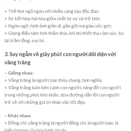
+ Thể thơ ngũ ngôn với nhiều sáng tạo độc đáo;
+ Sự kết hợp hài hòa giữa chất tự sự và trữ tình;
+ Ngôn ngữ, hình ảnh giản dị, gần gũi mà giàu sức gợi;
+ Giọng điệu tâm tình thấm thía, khi thì thiết tha cảm xúc, lúc
lại trầm lắng, suy tư.
3. Suy ngẫm về giây phút con người đối diện với
vầng trăng
– Giống nhau:
+ Vầng trăng là người bạn thủy chung, tình nghĩa.
+ Vầng trăng luôn bên cạnh con người, nâng đỡ con người
trong những phút khó khăn, dưa đường dẫn lối con người
trở về với những giá trị nhân văn tốt đẹp.
– Khác nhau:
+ Đồng chí: vầng trăng là người đồng chí, là người bạn, là
biểu tượng của hòa bình, tự do.