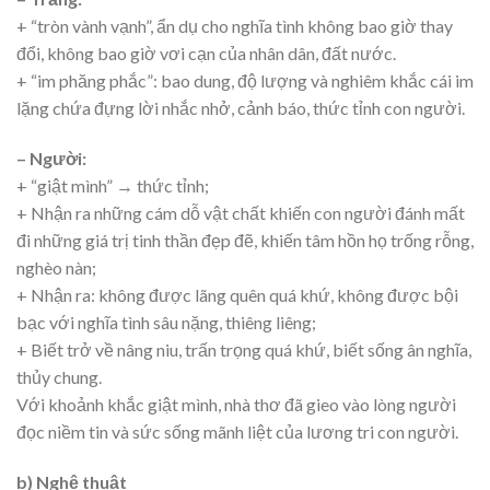
+ “tròn vành vạnh”, ẩn dụ cho nghĩa tình không bao giờ thay
đổi, không bao giờ vơi cạn của nhân dân, đất nước.
+ “im phăng phắc”: bao dung, độ lượng và nghiêm khắc cái im
lặng chứa đựng lời nhắc nhở, cảnh báo, thức tỉnh con người.
– Người:
+ “giật mình” → thức tỉnh;
+ Nhận ra những cám dỗ vật chất khiến con người đánh mất
đi những giá trị tinh thần đẹp đẽ, khiến tâm hồn họ trống rỗng,
nghèo nàn;
+ Nhận ra: không được lãng quên quá khứ, không được bội
bạc với nghĩa tình sâu nặng, thiêng liêng;
+ Biết trở về nâng niu, trấn trọng quá khứ, biết sống ân nghĩa,
thủy chung.
Với khoảnh khắc giật mình, nhà thơ đã gieo vào lòng người
đọc niềm tin và sức sống mãnh liệt của lương tri con người.
b) Nghệ thuật