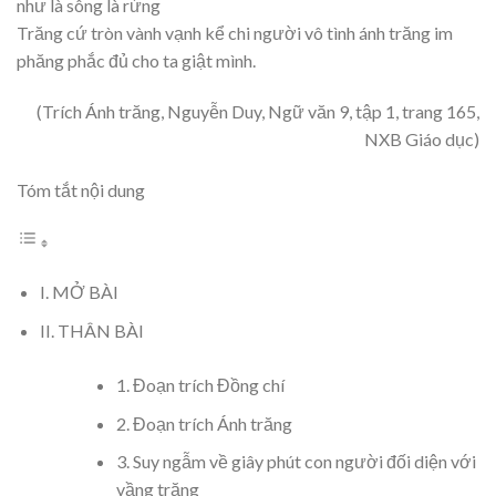
như là sông là rừng
Trăng cứ tròn vành vạnh kể chi người vô tình ánh trăng im
phăng phắc đủ cho ta giật mình.
(Trích Ánh trăng, Nguyễn Duy, Ngữ văn 9, tập 1, trang 165,
NXB Giáo dục)
Tóm tắt nội dung
I. MỞ BÀI
II. THÂN BÀI
1. Đoạn trích Đồng chí
2. Đoạn trích Ánh trăng
3. Suy ngẫm về giây phút con người đối diện với
vầng trăng