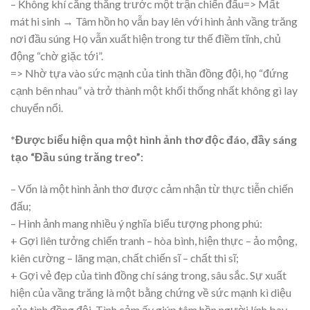
– Không khí căng thẳng trước một trận chiến đấu=> Mất
mát hi sinh → Tâm hồn họ vẫn bay lên với hình ảnh vầng trăng
nơi đầu súng Họ vẫn xuất hiện trong tư thế điềm tĩnh, chủ
động “chờ giặc tới”.
=> Nhờ tựa vào sức mạnh của tinh thần đồng đội, họ “đứng
cạnh bên nhau” và trở thành một khối thống nhất không gì lay
chuyển nổi.
*Được biểu hiện qua một hình ảnh thơ độc đáo, đầy sáng
tạo “Đầu súng trăng treo”:
– Vốn là một hình ảnh thơ được cảm nhận từ thực tiễn chiến
đấu;
– Hình ảnh mang nhiều ý nghĩa biểu tượng phong phú:
+ Gợi liên tưởng chiến tranh – hòa bình, hiện thực – ảo mộng,
kiên cường – lãng mạn, chất chiến sĩ – chất thi sĩ;
+ Gợi vẻ đẹp của tình đồng chí sáng trong, sâu sắc. Sự xuất
hiện của vầng trăng là một bằng chứng về sức mạnh kì diệu
của tình đồng đội. Tình cảm ấy giúp tâm hồn người lính bay