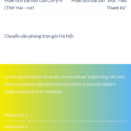
Phân tích bài thơ của Chi-y-ô
Phân tích bài thơ “Độc Tiểu
(Thơ Hai – cư)
Thanh ký”
Chuyển văn phòng trọn gói Hà Nội
Lorem ipsum dolor sit amet, consectetuer adipiscing elit, sed
diam nonummy nibh euismod tincidunt ut laoreet dolore
magna aliquam erat volutpat.
Menu link 1
Menu link 2