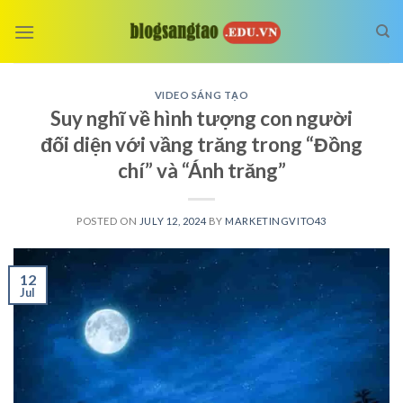
Skip
to
content
VIDEO SÁNG TẠO
Suy nghĩ về hình tượng con người
đối diện với vầng trăng trong “Đồng
chí” và “Ánh trăng”
POSTED ON
JULY 12, 2024
BY
MARKETINGVITO43
12
Jul