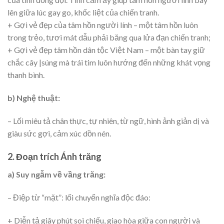
lên giữa lúc gay go, khốc liệt của chiến tranh.
+ Gợi vẻ đẹp của tâm hồn người lính – một tâm hồn luôn
trong trẻo, tươi mát dẫu phải băng qua lửa đạn chiến tranh;
+ Gợi vẻ đẹp tâm hồn dân tộc Việt Nam – một bàn tay giữ
chắc cây |súng mà trái tim luôn hướng đến những khát vọng
thanh bình.
b) Nghệ thuật:
– Lối miêu tả chân thực, tự nhiên, từ ngữ, hình ảnh giản dị và
giàu sức gợi, cảm xúc dồn nén.
2. Đoạn trích Ánh trăng
a) Suy ngẫm về vầng trăng:
– Điệp từ “mặt”: lối chuyển nghĩa độc đáo:
+ Diễn tả giây phút soi chiếu, giao hòa giữa con người và