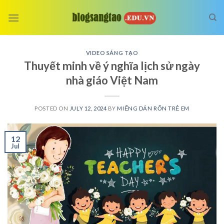
Skip
to
content
VIDEO SÁNG TẠO
Thuyết minh về ý nghĩa lịch sử ngày
nhà giáo Việt Nam
POSTED ON
JULY 12, 2024
BY
MIẾNG DÁN RỐN TRẺ EM
12
Jul