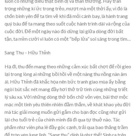
luôn có những điều thật bình dị và thân thương. Hãy trân
trọng những kí ức trong trẻo, mượt mà một thời ấy, vì đó là
chốn bình yên để ta tìm về khi đã mỏi cánh bay, là hành trang
quý báu để ta mang theo suốt cuộc hành trình dài và rộng của
cuộc đời. Để một ngày nào đó dừng lại giữa dòng đời bất
tận, ta mỉm cười vì luôn có một “bếp lửa” soi sáng trong tim…
Sang Thu – Hữu Thỉnh
Hạ đi, thu đến mang theo những cảm xúc bất chợt để rồi gieo
lại trong lòng ai những bồi hồi về một nàng thu nồng nàn âm
ái. Hữu Thỉnh đã khắc họa nên bức tranh giao mùa ấy bằng
ngòi bút sắc nét mang đầy hơi thở trữ tình cùng những triết
lý sâu xa. Với những dòng thở bốn chữ vỏn vẹn, bài thơ mộc
mạc một tình yêu thiên nhiên đằm thắm, về khát khao yêu đời
mà tác giải mong muốn gửi gắm cho bạn đọc cũng như gửi
lại cho tuổi trẻ của chính mình đã đi qua tự thuở nào. Tác
phẩm như viên pha lê đầy góc cạnh, trải qua bao thăng trầm
để trọn vẹn lung linh. “Sang thu” dính là như thế! Sinh ra trên