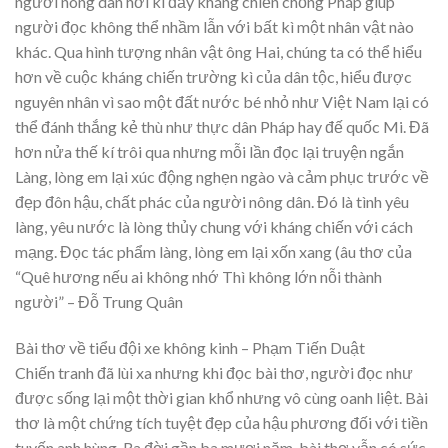
người nông dân hời kì đầy kháng chiến chống Pháp giúp
người đọc không thể nhầm lẫn với bất kì một nhân vật nào
khác. Qua hình tượng nhân vật ông Hai, chúng ta có thể hiểu
hơn về cuộc kháng chiến trường kì của dân tộc, hiểu được
nguyên nhân vì sao một đất nước bé nhỏ như Việt Nam lại có
thể đánh thắng kẻ thù như thực dân Pháp hay đế quốc Mi. Đã
hơn nửa thế kí trôi qua nhưng mỗi lần đọc lại truyện ngắn
Làng, lòng em lại xúc động nghẹn ngào và cảm phục trước về
đẹp đôn hậu, chất phác của người nông dân. Đó là tình yêu
làng, yêu nước là lòng thủy chung với kháng chiến với cách
mạng. Đọc tác phẩm làng, lòng em lại xốn xang (âu thơ của
“Quê hương nếu ai không nhớ Thì không lớn nỗi thành
người” – Đỗ Trung Quân
Bài thơ về tiểu đội xe không kinh – Phạm Tiến Duật
Chiến tranh đã lùi xa nhưng khi đọc bài thơ, người đọc như
được sống lại một thời gian khổ nhưng vô cùng oanh liệt. Bài
thơ là một chứng tích tuyệt đẹp của hậu phương đối với tiền
tuyến anh hùng. Ra đời gần ba mươi năm, bài thơ vẫn có sức