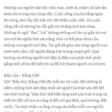
Những con người dân tộc mộc mạc, bình dị, chăm chỉ làm ăn,
khéo léo trong mọi công việc. Cuộc sống của họ hằng ngày
lên rừng, làm rẫy, tất bật với rất nhiều cuộc việc. Dù cuộc
sống vất vả nhưng họ vẫn gắn bó khăng khít bên nhau.
Những từ ngữ “đan”, “cài” không những nói lên sự gắn bó mà
còn nói lên nghĩa tình sâu nặng, khó có thể phai nhòa của
những con người nơi đây. Tác giả đã gieo vào lòng người con
mình tình cảm, cội nguồn đáng trân trọng và gìn giữ. Quê
hương và những người nơi đây là điều con phải nhớ, phải
gắng nhớ về họ để biết ơn và để trở thành người có ích hơn.
Bếp Lửa – Bằng Việt
Với “Bếp lửa”, Bằng Việt đã chắt lọc từ cuộc đời những kỉ
niệm, những hình ảnh đẹp nhất về người bà thân yêu để dệt
nên hình tượng “bếp lửa”, thể hiện lòng kính yêu trân trọng và
biết ơn đối với bà và cũng là đối với gia đình, quê hương, đất
nước. Ta chợt nhận ra rằng, trong sâu thẳm mỗi con người,