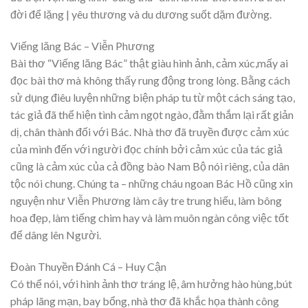
đời để lặng | yêu thương và du dương suốt dặm đường.
Viếng lăng Bác – Viễn Phương
Bài thơ “Viếng lăng Bác” thật giàu hình ảnh, cảm xúc,mấy ai
đọc bài thơ mà không thấy rung động trong lòng. Bằng cách
sử dụng điêu luyện những biện pháp tu từ một cách sáng tạo,
tác giả đã thể hiện tình cảm ngọt ngào, đằm thắm lại rất giản
dị, chân thành đối với Bác. Nhà thơ đã truyền được cảm xúc
của mình đến với người đọc chính bởi cảm xúc của tác giả
cũng là cảm xúc của cả đồng bào Nam Bộ nói riêng, của dân
tộc nói chung. Chúng ta – những cháu ngoan Bác Hồ cũng xin
nguyện như Viễn Phương làm cây tre trung hiếu, làm bông
hoa đẹp, làm tiếng chim hay và làm muôn ngàn công việc tốt
để dâng lên Người.
Đoàn Thuyền Đánh Cá – Huy Cận
Có thể nói, với hình ảnh thơ tráng lệ, âm hưởng hào hùng,bút
pháp lãng mạn, bay bổng, nhà thơ đã khắc họa thành công