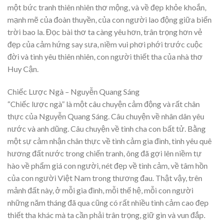
một bức tranh thiên nhiên thơ mộng, và về đẹp khỏe khoắn,
mạnh mẽ của đoàn thuyền, của con người lao động giữa biển
trời bao la. Đọc bài thơ ta càng yêu hơn, trân trọng hơn vẻ
đẹp của cảm hứng say sưa, niềm vui phơi phới trước cuộc
đời và tình yêu thiên nhiên, con người thiết tha của nhà thơ
Huy Cận.
Chiếc Lược Ngà – Nguyễn Quang Sáng
“Chiếc lược ngà” là một câu chuyện cảm động và rất chân
thực của Nguyễn Quang Sáng. Câu chuyện về nhân dân yêu
nước và anh dũng. Câu chuyện về tình cha con bất tử. Bằng
một sự cảm nhận chân thực về tình cảm gia đình, tình yêu quê
hương đất nước trong chiến tranh, ông đã gợi lên niềm tự
hào về phẩm giá con người, nét đẹp về tình cảm, về tâm hồn
của con người Việt Nam trong thương đau. Thật vậy, trên
mảnh đất này, ở mỗi gia đình, mỗi thế hệ, mỗi con người
những năm tháng đã qua cũng có rất nhiều tình cảm cao đẹp
thiết tha khác mà ta cần phải trân trọng, giữ gìn và vun đắp.