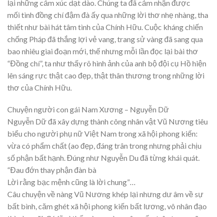
lại những cảm xúc dạt dào. Chúng ta đã cảm nhận được
mối tình đồng chí đậm đà ấy qua những lời thơ nhẹ nhàng, tha
thiết như bài hát tâm tình của Chính Hữu. Cuộc kháng chiến
chống Pháp đã thắng lợi vẻ vang, trang sử vàng đã sang qua
bao nhiêu giai đoạn mới, thế nhưng mỗi lần đọc lại bài thơ
“Đồng chí”, ta như thấy rõ hình ảnh của anh bộ đội cụ Hồ hiện
lên sáng rực thật cao đẹp, thật thân thương trong những lời
thơ của Chính Hữu.
Chuyện người con gái Nam Xương – Nguyễn Dữ
Nguyễn Dữ đã xây dựng thành công nhân vật Vũ Nương tiêu
biểu cho người phụ nữ Việt Nam trong xã hội phong kiến:
vừa có phẩm chất (ao đẹp, đáng trân trong nhưng phải chịu
số phận bất hạnh. Đúng như Nguyễn Du đã từng khái quát.
“Đau đớn thay phận đàn bà
Lời rằng bạc mệnh cũng là lời chung”…
Câu chuyện về nàng Vũ Nương khép lại nhưng dư âm về sự
bất bình, căm ghét xã hội phong kiến bất lương, vô nhân đạo