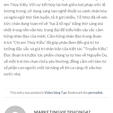
em Thúy Kiều. Với sự kết hợp tài tình giữa bút pháp ước lệ
tượng trưng, sử dụng sáng tạo nghệ thuật so sánh, nhân hóa
và ngôn ngữ thơ tỉnh luyện, tả ít gợi nhiều, Tố Như đã vẽ nên
bức chân dung toàn mĩ về “hai ả tố nga” bằng thơ sáng øiá
nhất trong nền văn học trung đại để biểu hiện sâu sắc cảm
hứng nhân đạo của mình. Cảm hứng nhân đạo trong đoạn
trích “Chị em Thúy Kiều” đã góp phân đem đến giá trị tư
tưởng đặc sắc và giá trị nhân bản của kiệt tác “Truyện Kiều”.
Đọc đoạn trích,đọc tác phẩm chúng ta tự hào về Nguyễn Du,
về một trái tim chan chứa yêu thương, đồng cảm với tâm tư
số phận con người, một tài năng về thi ca rạng rỡ văn học
nước nhà.
This entry was posted in
Video Sáng Tạo
. Bookmark the
permalink
.
MARKETINGVIETPHONG47