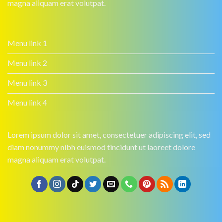
magna aliquam erat volutpat.
Menu link 1
Menu link 2
Menu link 3
Menu link 4
Lorem ipsum dolor sit amet, consectetuer adipiscing elit, sed
diam nonummy nibh euismod tincidunt ut laoreet dolore
magna aliquam erat volutpat.