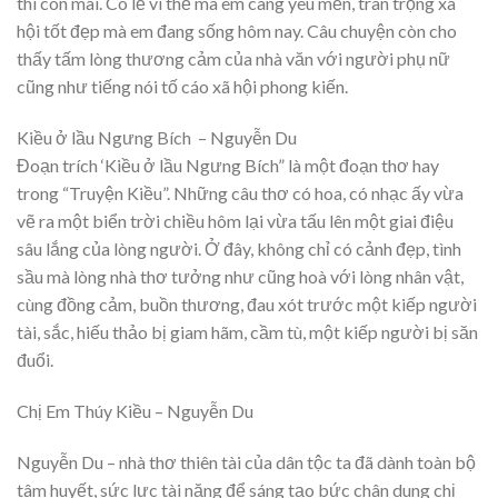
thì còn mãi. Có lẽ vì thế mà em càng yêu mến, trân trọng xã
hội tốt đẹp mà em đang sống hôm nay. Câu chuyện còn cho
thấy tấm lòng thương cảm của nhà văn với người phụ nữ
cũng như tiếng nói tố cáo xã hội phong kiến.
Kiều ở lầu Ngưng Bích – Nguyễn Du
Đoạn trích ‘Kiều ở lầu Ngưng Bích” là một đoạn thơ hay
trong “Truyện Kiều”. Những câu thơ có hoa, có nhạc ấy vừa
vẽ ra một biển trời chiều hôm lại vừa tấu lên một giai điệu
sâu lắng của lòng người. Ở đây, không chỉ có cảnh đẹp, tình
sầu mà lòng nhà thơ tưởng như cũng hoà với lòng nhân vật,
cùng đồng cảm, buồn thương, đau xót trước một kiếp người
tài, sắc, hiếu thảo bị giam hãm, cầm tù, một kiếp người bị săn
đuổi.
Chị Em Thúy Kiều – Nguyễn Du
Nguyễn Du – nhà thơ thiên tài của dân tộc ta đã dành toàn bộ
tâm huyết, sức lực tài năng để sáng tạo bức chân dung chị