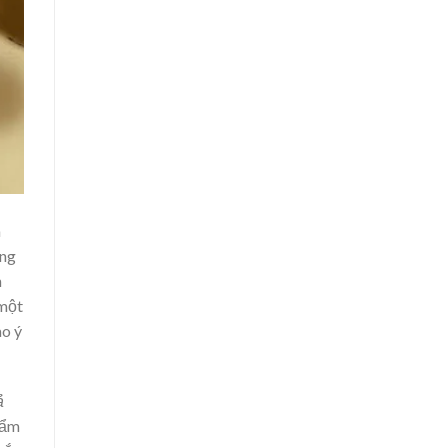
m
ững
n
 một
ao ý
ả
hẩm