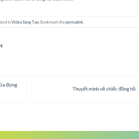
sted in
Video Sáng Tạo
. Bookmark the
permalink
.
N
hứa đựng
Thuyết minh về chiếc đồng hồ