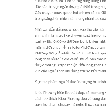
của nhà văn thẫm đẫm những rung động tinh 
đặc sắc, truyện ngắn đoạt giải Nhì trong cuộ
Câu chuyện xoay quanh hai anh em cô bé Kiề
trong sáng, hồn nhiên, tấm lòng nhân hậu của
Nhà văn dẫn dắt người đọc vào thế giới tâm 
anh, chính là người kể chuyện xuất hiện ở n
gái hay lục lọi đồ và thường bôi bẩn lên mặt
mọi người phát hiện ra Kiều Phương có tài nă
Phương đạt giải nhất tại trại thi vẽ tranh qu
lòng nhân hậu của em và hối lỗi về bản thân m
được mọi người phát hiện, đến lòng ghen tị
xúc của người anh khi đứng trước bức tranh
Đọc tác phẩm, người đọc ấn tượng bới nhâ
Kiều Phương hiện lên thật đẹp, cô bé mang v
cách, sở thích, Kiều Phương đều vô cùng đá
quý như chăm chỉ, say mê nghệ thuật, có năn