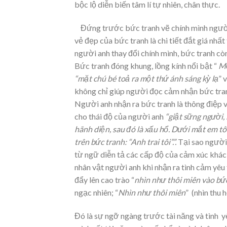
bộc lộ diễn biến tâm lí tự nhiên, chân thực.
Đứng trước bức tranh vẽ chính mình người
vẻ đẹp của bức tranh là chi tiết đắt giá nhấ
người anh thay đổi chính mình, bức tranh cò
Bức tranh đóng khung, lồng kính nổi bật “
Mộ
“m
ặt chú bé toả ra một thứ ánh sáng kỳ lạ
” 
không chỉ giúp người đọc cảm nhận bức tranh
Người anh nhận ra bức tranh là thông điệp v
cho thái độ của người anh
“giật
sững người, 
hãnh diện, sau đó là xấu hổ. Dưới mắt em tô
trên bức tranh: “Anh trai tôi”.”.
Tại sao người 
từ ngữ diễn tả các cấp độ của cảm xúc khác 
nhân vật người anh khi nhận ra tình cảm y
đẩy lên cao trào “
nhìn
như thôi miên vào bức
ngạc nhiên; “
Nhìn
như thôi miên
” (nhìn thu h
Đó là sự ngỡ ngàng trước tài năng và tình y