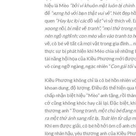
hiệu là Mèo
“
bởi vì khuôn mặt luôn bị chính
để
“
xưng hô với bạn thật vui vẻ
”. Nét đẹp h
quen
“Hay
lục lọi các đồ vật”
vì sở thích vẽ. 
xoong nồi, bí mật vẽ tranh”, “mọi thứ trong
nên ngộ nghĩnh; con mèo vằn vào tranh to h
vẽ, cô bé vẽ tất cả mọi vật trong gia đình…
thực sự bị phát hiện khi Mèo chia sẻ những
tài năng hội họa của Kiều Phương mới được 
vô cùng ngỡ ngàng, ngạc nhiên “
Con gái tôi 
Kiều Phương không chỉ là cô bé hồn nhiên vô
khoan dung, độ lượng. Điều đó thể hiện qua 
chấp nhận biệt hiệu “Mèo” anh tặng, rồi thân
cớ cũng không khóc hay cãi lại. Đặc biệt, khi
thương anh “
Trong tranh, một chú bé đang n
ra một thứ ánh sang rất lạ. Toát lên từ cặp
Khi em được giải, cô bé hồ hởi ôm cổ anh chi
lòng nhân hậu, yêu thương anh của Kiều Ph