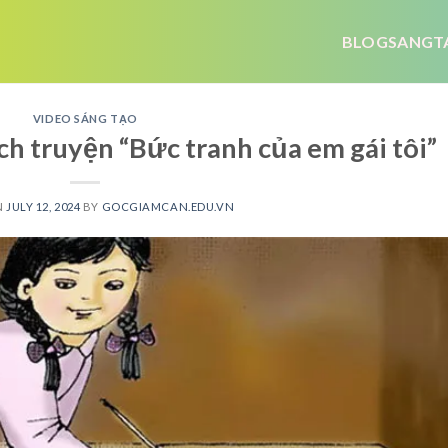
BLOGSANGT
VIDEO SÁNG TẠO
h truyện “Bức tranh của em gái tôi”
N
JULY 12, 2024
BY
GOCGIAMCAN.EDU.VN