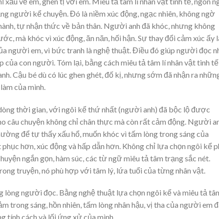
hĩ xấu về em, ghen tị với em. Miêu tả tâm lí nhân vật tinh tế, ngôn 
rạng người kể chuyện. Đó là niềm xúc động, ngạc nhiên, không ngờ
 thành, tự nhận thức về bản thân. Người anh đã khóc, nhưng không
ớc, mà khóc vì xúc động, ăn năn, hối hận. Sự thay đổi cảm xúc ấy l
ủa người em, vì bức tranh là nghệ thuật. Điều đó giúp người đọc 
p của con người. Tóm lại, bằng cách miêu tả tâm lí nhân vật tinh tế
nh. Cậu bé dù có lúc ghen ghét, đố kị, nhưng sớm đã nhận ra nhữn
 làm của mình.
òng thời gian, với ngôi kể thứ nhất (người anh) đã bộc lộ được
ho câu chuyện không chỉ chân thực mà còn rất cảm động. Người a
thường để tự thấy xấu hổ, muốn khóc vì tấm lòng trong sáng của
 phục hơn, xúc động và hấp dẫn hơn. Không chỉ lựa chọn ngôi kể p
uyện ngắn gọn, hàm súc, các từ ngữ miêu tả tâm trạng sắc nét.
ong truyện, nó phù hợp với tâm lý, lứa tuổi của từng nhân vật.
g lòng người đọc. Bằng nghệ thuật lựa chọn ngôi kể và miêu tả tâm
cảm trong sáng, hồn nhiên, tấm lòng nhân hậu, vị tha của người em 
g tính cách và lối ứng xử của mình.