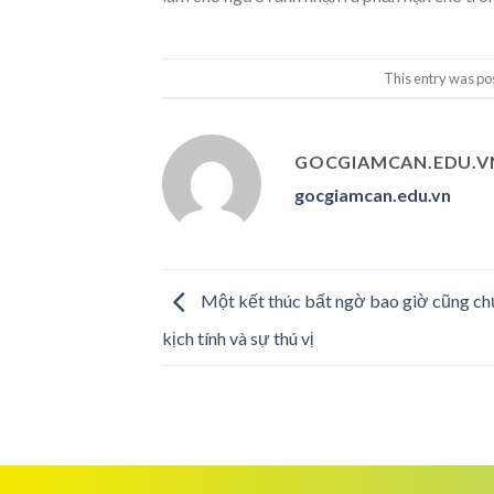
This entry was po
GOCGIAMCAN.EDU.V
gocgiamcan.edu.vn
Một kết thúc bất ngờ bao giờ cũng c
kịch tính và sự thú vị