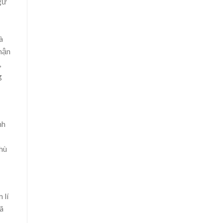
ngữ
à
nhận
,
g
nh
hù
 lí
đã