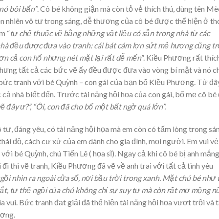
 nó bôi bẩn”
. Cô bé không giận mà còn tỏ vẻ thích thú, dùng tên M
ồn nhiên vô tư trong sáng, dễ thương của cô bé được thể hiện ở th
Em “
tự chế thuốc vẽ bằng những vật liệu có sẵn trong nhà từ các
 nhà đều được đưa vào tranh: cái bát cám lợn sứt mẻ hương cũng t
ơn cả con hổ nhưng nét mặt lại rất dễ mến
”. Kiều Phương rất thíc
 nhưng tất cả các bức vẽ ấy đều được đưa vào vòng bí mật và nó c
 bức tranh với bé Quỳnh – con gái của bạn bố Kiều Phương. Từ đâ
cả nhà biết đến. Trước tài năng hội họa của con gái, bố mẹ cô bé
vẽ đây ư?”, “Ôi, con đã cho bố một bất ngờ quá lớn”.
 tư, đáng yêu, có tài năng hội họa mà em còn có tấm lòng trong sá
thái độ, cách cư xử của em dành cho gia đình, mọi người. Em vui vẻ
 với bé Quỳnh, chú Tiến Lê ( họa sĩ). Ngay cả khi cô bé bị anh mắn
 đi thi vẽ tranh, Kiều Phương đã vẽ về anh trai với tất cả tình yêu
gồi nhìn ra ngoài cửa sổ, nơi bầu trời trong xanh. Mặt chú bé như 
 mắt, tư thế ngồi của chú không chỉ sự suy tư mà còn rất mơ mộng n
a vui. Bức tranh đạt giải đã thể hiện tài năng hội họa vượt trội và
ương.