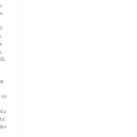
èo
ói
rở
h
hỉ
y
 đã
ng,
g vô
tỏa
ữa
”.
 tấm