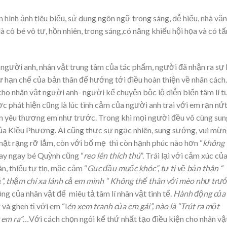
n hình ảnh tiêu biểu, sử dụng ngôn ngữ trong sáng, dễ hiểu, nhà vă
 cô bé vô tư, hồn nhiên, trong sáng,có năng khiếu hội họa và có t
 người anh, nhân vật trung tâm của tác phẩm, người đã nhận ra sự
sự hạn chế của bản thân để hướng tới điều hoàn thiện về nhân cách.
 cho nhân vật người anh- người kể chuyện bộc lộ diễn biến tâm lí t
ợc phát hiện cũng là lúc tình cảm của người anh trai với em rạn nứt
òn yêu thương em như trước. Trong khi mọi người đều vô cùng sun
 của Kiều Phương. Ai cũng thực sự ngạc nhiên, sung sướng, vui mừ
mặt rạng rỡ lắm, còn với bố mẹ thì còn hạnh phúc nào hơn “
không 
hay ngay bé Quỳnh cũng “
reo
lên thích thú
”. Trái lại với cảm xúc củ
n, thiếu tự tin, mặc cảm “
Gục đầu muốc khóc”, tự ti về bản thân “
”, thậm chí xa lánh cả em mình “ Không thể thân với mèo như trư
ng của nhân vật để miêu tả tâm lí nhân vật tinh tế.
Hành động của
và ghen tị với em “l
én
xem tranh của em gái”, nào là “Trút ra một
y em ra”…
Với cách chọn ngôi kể thứ nhất tạo điều kiện cho nhân vậ