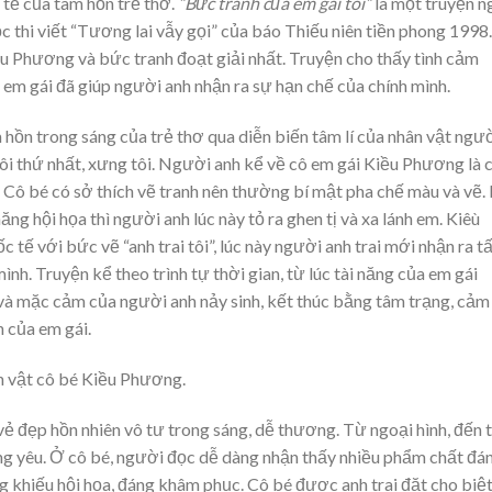
tế của tâm hồn trẻ thơ.
“Bức tranh của em gái tôi”
là một truyện n
c thi viết “Tương lai vẫy gọi” của báo Thiếu niên tiền phong 1998.
u Phương và bức tranh đoạt giải nhất. Truyện cho thấy tình cảm
 em gái đã giúp người anh nhận ra sự hạn chế của chính mình.
hồn trong sáng của trẻ thơ qua diễn biến tâm lí của nhân vật ngư
gôi thứ nhất, xưng tôi. Người anh kể về cô em gái Kiều Phương là 
. Cô bé có sở thích vẽ tranh nên thường bí mật pha chế màu và vẽ. 
ng hội họa thì người anh lúc này tỏ ra ghen tị và xa lánh em. Kiêù
ốc tế với bức vẽ “anh trai tôi”, lúc này người anh trai mới nhận ra 
ình. Truyện kể theo trình tự thời gian, từ lúc tài năng của em gái
 và mặc cảm của người anh nảy sinh, kết thúc bằng tâm trạng, cảm
 của em gái.
n vật cô bé Kiều Phương.
ẻ đẹp hồn nhiên vô tư trong sáng, dễ thương. Từ ngoại hình, đến t
ng yêu. Ở cô bé, người đọc dễ dàng nhận thấy nhiều phẩm chất đá
g khiếu hội họa, đáng khâm phục. Cô bé được anh trai đặt cho biệ