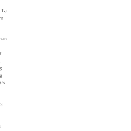
n Tạ
ấm
 hạn
ự
,
g
ng
tin
a
ớc
t