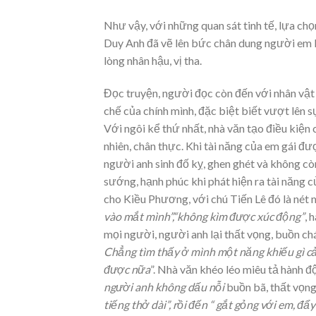
Như vậy, với những quan sát tinh tế, lựa chọ
Duy Anh đã vẽ lên bức chân dung người em là
lòng nhân hậu, vị tha.
Đọc truyện, người đọc còn đến với nhân vật
chế của chính mình, đặc biệt biết vượt lên 
Với ngôi kể thứ nhất, nhà văn tạo điều kiện
nhiên, chân thực. Khi tài năng của em gái đư
người anh sinh đố kỵ, ghen ghét và không c
sướng, hạnh phúc khi phát hiện ra tài năng
cho Kiều Phương, với chú Tiến Lê đó là nét 
vào mắt mình”,“không kìm được xúc động”
, 
mọi người, người anh lại thất vọng, buồn chá
Chẳng tìm thấy ở mình một năng khiếu gì cả
được nữa
”. Nhà văn khéo léo miêu tả hành độ
người anh không dấu nỗi
buồn bã, thất vọng 
tiếng thở dài”, rồi đến “ gắt gỏng với em, đẩ