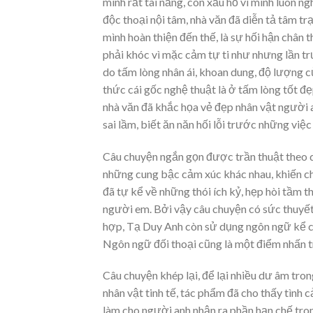
mình rất tài năng, còn xấu hổ vì mình luôn ng
độc thoại nội tâm, nhà văn đã diễn tả tâm t
mình hoàn thiện đến thế, là sự hối hận chân
phải khóc vì mặc cảm tự ti như nhưng lần trư
do tấm lòng nhân ái, khoan dung, độ lượng c
thức cái gốc nghệ thuật là ở tấm lòng tốt đẹ
nhà văn đã khắc họa vẻ đẹp nhân vật người a
sai lầm, biết ăn năn hối lỗi trước những việc
Câu chuyện ngắn gọn được trần thuật theo d
những cung bậc cảm xúc khác nhau, khiến c
đã tự kể về những thói ích kỷ, hẹp hòi tầm 
người em. Bởi vậy câu chuyện có sức thuyết
hợp, Tạ Duy Anh còn sử dụng ngôn ngữ kể ch
Ngôn ngữ đối thoại cũng là một điểm nhấn tr
Câu chuyện khép lại, để lại nhiều dư âm tron
nhân vật tinh tế, tác phẩm đã cho thấy tình 
làm cho người anh nhận ra phần hạn chế tron