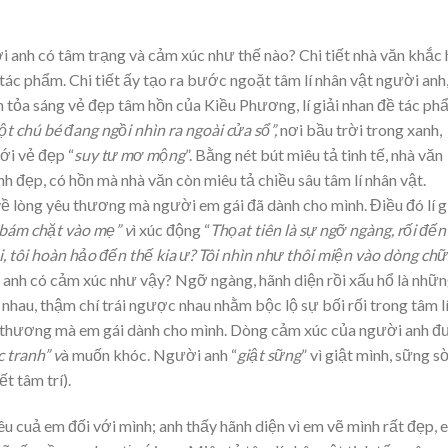
 anh có tâm trạng và cảm xúc như thế nào? Chi tiết nhà văn khắc
t tác phẩm. Chi tiết ấy tạo ra bước ngoặt tâm lí nhân vật người anh
n tỏa sáng vẻ đẹp tâm hồn của Kiều Phương, lí giải nhan đề tác ph
t chú bé đang ngồi nhìn ra ngoài cửa sổ”,
nơi bầu trời trong xanh,
với vẻ đẹp “
suy tư mơ mộng
”. Bằng nét bút miêu tả tinh tế, nhà văn
 đẹp, có hồn mà nhà văn còn miêu tả chiều sâu tâm lí nhân vật.
ề lòng yêu thương mà người em gái đã dành cho mình. Điều đó lí g
bám chặt vào mẹ” v
ì xúc động “
Thọat tiên là sự ngỡ ngàng, rối đến
i, tôi hoàn hảo đến thế kia ư? Tôi nhìn như thôi miện vào dòng chữ
anh có cảm xúc như vậy? Ngỡ ngàng, hãnh diện rồi xấu hổ là nhữ
nhau, thậm chí trái ngược nhau nhằm bộc lộ sự bối rối trong tâm l
êu thương mà em gái dành cho mình. Dòng cảm xúc của người anh 
 tranh” v
à muốn khóc. Người anh “
giật
sững
” vì giật mình, sững sờ
ết tâm trí).
êu cuả em đối với mình; anh thấy hãnh diện vì em vẽ mình rất đẹp, 