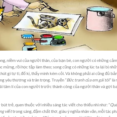
ông, niềm vui của người thân, của bạn bè, con người có những cả
c mừng, rồi học tập làm theo; song cũng có những lúc ta lại bị nh
út gì tự ti, đố kị, thấy mình kém cỏi. Và không phải ai cũng đủ bả
ống yêu thương và trân trọng. Truyện “
Bức tranh của em gái tôi
” là
hái tâm lí của con người trước thành công của người thân và gợi b
t trẻ, quen thuộc với nhiều sáng tác viết cho thiếu nhi như: “
Qu
ang viết
trong sáng, đậm chất thơ, giàu ý nghĩa nhân văn, mỗi tác p