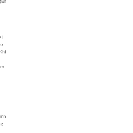
gắn
ời
cô
Khi
tấm
ính
ng
t