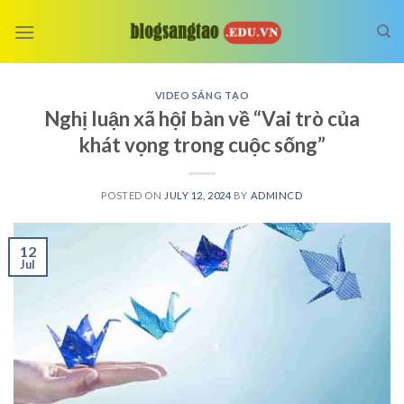
Skip
to
content
VIDEO SÁNG TẠO
Nghị luận xã hội bàn về “Vai trò của
khát vọng trong cuộc sống”
POSTED ON
JULY 12, 2024
BY
ADMINCD
12
Jul