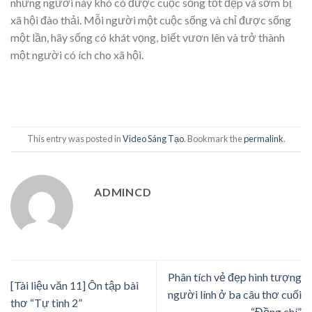
những người này khó có được cuộc sống tốt đẹp và sớm bị
xã hội đào thải. Mỗi người một cuộc sống và chỉ được sống
một lần, hãy sống có khát vọng, biết vươn lên và trở thành
một người có ích cho xã hội.
This entry was posted in
Video Sáng Tạo
. Bookmark the
permalink
.
ADMINCD
Phân tích vẻ đẹp hình tượng
[Tài liệu văn 11] Ôn tập bài
người lính ở ba câu thơ cuối
thơ “Tự tình 2”
“Đồng chí”