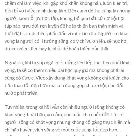
chăm chỉ làm việc, khi gặp khó khăn không nản, luôn kiên trì,
bền bỉ với việc mình đang làm. Bên cạnh đó, họ cũng là những
người luôn nỗ lực học tập, không bỏ qua bất cứ cơ hội học
tập nào, trau dồi, rèn luyện để hoàn thiện bản thân mình và
biết đặt ra mục tiêu, phấn đấu vì mục tiêu đó. Người có khát
vọng là người có lí tưởng sống, có ý chí vươn lên, sẽ học hỏi
được nhiều điều hay lẽ phải để hoàn thiện bản thân.
Ngoài ra, khi ta vấp ngã, biết đứng lên tiếp tục theo đuổi khát
vọng, ta sẽ có thêm nhiều bài học quý giá mà không phải ai
cũng có được. Việc xây dựng khát vọng không chỉ khiến cho
bản thân tốt đẹp hơn mà còn đóng góp cho xã hội, cho đất
nước phát triển.
Tuy nhiên, trong xã hội vẫn còn nhiều người sống không có
khát vọng, hoài bão, vô cảm, phó mặc cho cuộc đời. Lại có
người sống có khát vọng nhưng không cố gắng thực hiện mà
chỉ hão huyền, viển vông về một cuộc sống tốt đẹp hơn…