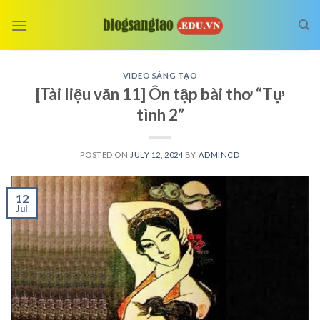
Skip
to
content
VIDEO SÁNG TẠO
[Tài liệu văn 11] Ôn tập bài thơ “Tự
tình 2”
POSTED ON
JULY 12, 2024
BY
ADMINCD
12
Jul