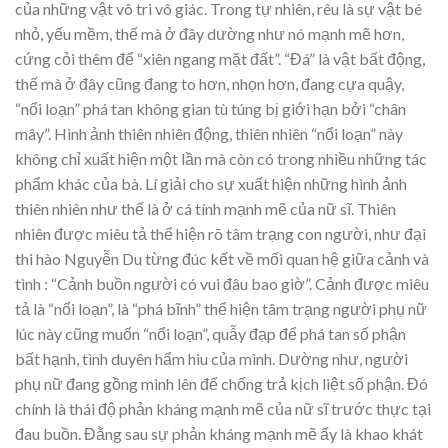
của những vật vô tri vô giác. Trong tự nhiên, rêu là sự vật bé
nhỏ, yếu mềm, thế mà ở đây dường như nó mạnh mẽ hơn,
cứng cỏi thêm để “xiên ngang mặt đất”. “Đá” là vật bất động,
thế mà ở đây cũng đang to hơn, nhọn hơn, đang cựa quậy,
“nổi loạn” phá tan không gian tù túng bị giới hạn bởi “chân
mây”. Hình ảnh thiên nhiên động, thiên nhiên “nổi loạn” này
không chỉ xuất hiện một lần mà còn có trong nhiều những tác
phẩm khác của bà. Lí giải cho sự xuất hiện những hình ảnh
thiên nhiên như thế là ở cá tính mạnh mẽ của nữ sĩ. Thiên
nhiên được miêu tả thể hiện rõ tâm trạng con người, như đại
thi hào Nguyễn Du từng đúc kết về mối quan hệ giữa cảnh và
tình : “Cảnh buồn người có vui đâu bao giờ”. Cảnh được miêu
tả là “nổi loạn”, là “phá bĩnh” thể hiện tâm trạng người phụ nữ
lúc này cũng muốn “nổi loạn”, quẫy đạp để phá tan số phận
bất hạnh, tình duyên hẩm hiu của mình. Dường như, người
phụ nữ đang gồng mình lên để chống trả kịch liệt số phận. Đó
chính là thái độ phản kháng mạnh mẽ của nữ sĩ trước thực tại
đau buồn. Đằng sau sự phản kháng mạnh mẽ ấy là khao khát