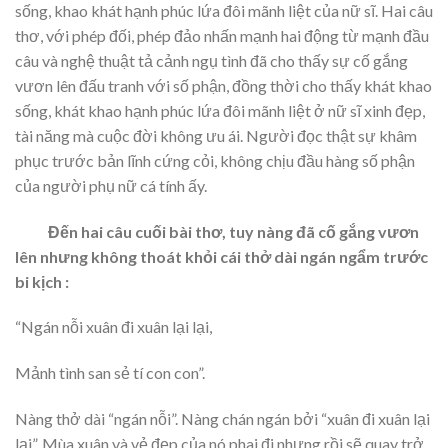
sống, khao khát hạnh phúc lứa đôi mãnh liệt của nữ sĩ. Hai câu
thơ, với phép đối, phép đảo nhấn mạnh hai động từ mạnh đầu
câu và nghệ thuật tả cảnh ngụ tình đã cho thấy sự cố gắng
vươn lên đấu tranh với số phận, đồng thời cho thấy khát khao
sống, khát khao hạnh phúc lứa đôi mãnh liệt ở nữ sĩ xinh đẹp,
tài năng mà cuộc đời không ưu ái. Người đọc thật sự khâm
phục trước bản lĩnh cứng cỏi, không chịu đầu hàng số phận
của người phụ nữ cá tính ấy.
Đến hai câu cuối bài thơ, tuy nàng đã cố gắng vươn
lên nhưng không thoát khỏi cái thở dài ngán ngẩm trước
bi kịch :
“Ngán nỗi xuân đi xuân lại lại,
Mảnh tình san sẻ tí con con”.
Nàng thở dài “ngán nỗi”. Nàng chán ngán bởi “xuân đi xuân lại
lại”. Mùa xuân và vẻ đẹp của nó phai đi nhưng rồi sẽ quay trở