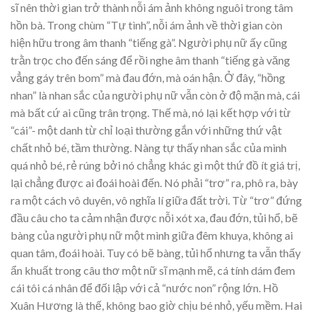
sĩ nên thời gian trở thành nỗi ám ảnh không nguôi trong tâm
hồn bà. Trong chùm “Tự tình”, nỗi ám ảnh về thời gian còn
hiện hữu trong âm thanh “tiếng gà”. Người phụ nữ ấy cũng
trằn trọc cho đến sáng để rồi nghe âm thanh “tiếng gà văng
vẳng gáy trên bom” mà đau đớn, mà oán hận. Ở đây, “hồng
nhan” là nhan sắc của người phụ nữ vẫn còn ở độ mặn mà, cái
mà bất cứ ai cũng trân trọng. Thế mà, nó lại kết hợp với từ
“cái”- một danh từ chỉ loại thường gắn với những thứ vật
chất nhỏ bé, tầm thường. Nàng tự thấy nhan sắc của mình
quá nhỏ bé, rẻ rúng bởi nó chẳng khác gì một thứ đồ ít giá trị,
lại chẳng được ai đoái hoài đến. Nó phải “trơ” ra, phô ra, bày
ra một cách vô duyên, vô nghĩa lí giữa đất trời. Từ “trơ” đứng
đầu câu cho ta cảm nhận được nỗi xót xa, đau đớn, tủi hổ, bẽ
bàng của người phụ nữ một mình giữa đêm khuya, không ai
quan tâm, đoái hoài. Tuy có bẽ bàng, tủi hổ nhưng ta vẫn thấy
ẩn khuất trong câu thơ một nữ sĩ mạnh mẽ, cá tính dám đem
cái tôi cá nhân để đối lập với cả “nước non” rộng lớn. Hồ
Xuân Hương là thế, không bao giờ chịu bé nhỏ, yếu mềm. Hai