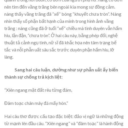
nên tìm đến vầng trăng bên ngoài kia mong sự đồng cảm.
nàng thấy vầng trăng đã “xế” bóng “khuyết chưa tròn”. Nàng
nhìn thấy số phận bất hạnh của mình trong hình ảnh vầng
trăng : nàng cũng đã ở tuổi “xế” chiều mà tình duyên vẫn hẩm
hiu, lận đận, “chưa tròn”. Ở hai câu này, bằng phép đối, nghệ
thuật tả cảnh ngụ tình, nữ sĩ đã khắc họa nên tâm trạng bế
tắc và nỗi phẫn uất sâu sắc trước duyên phận hẩm hiu, lỡ
làng.
Sang hai câu luận, dường như sự phẫn uất ấy biến
thành sự chống trả kịch liệt:
“Xiên ngang mặt đất rêu từng đám,
Đâm toạc chân mây đá mấy hòn.”
Hai câu thơ được cấu tạo đặc biệt: đảo vị ngữ là những động
từ mạnh lên đầu câu. “Xiên ngang” và “đâm toạc” là hành động