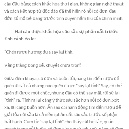
câu đầu bằng cách khắc họa thời gian, không gian nghệ thuật
và cách kết hợp từ độc đáo đã thể hiện rõ nỗi cô đơn, đau
đớn, tủi hổ bẽ bàng trước tình duyên hẩm hiu của chính mình.
Hai câu thực khắc họa sâu sắc sự phẫn uất trước
tình cảnh éo le:
“Chén rượu hương đưa say lại tỉnh,
Vầng trăng bóng xế, khuyết chưa tròn”.
Giữa đêm khuya, cô đơn và buồn tủi, nàng tìm đến rượu để
quên đi tất cả nhưng nào quên được “say lại tỉnh”. Say, có thể
quên đi được một chốc, nhưng đâu có thể say mãi, rồi sẽ lại
“tỉnh” ra. Tỉnh ra lại càng ý thức sâu sắc hơn nỗi cô đơn, xót
xa, lại càng buồn hơn. Ẩn sau cái hành động tìm đến rượu để
giải tỏa nỗi sầu là cả niềm phẫn uất sâu sắc trước số phận
bất hạnh. Cụm từ “say lại tỉnh” cho thấy cái bế tắc, quẩn
quanh trong nỗi buồn, cô đơn của người phụ nữ. nàng cô đơn