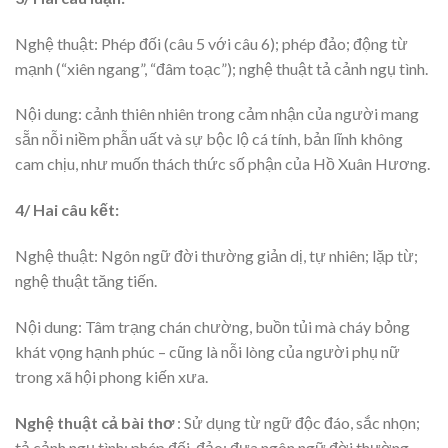
Nghệ thuật: Phép đối (câu 5 với câu 6); phép đảo; động từ
mạnh (“xiên ngang”, “đâm toạc”); nghệ thuật tả cảnh ngụ tình.
Nội dung: cảnh thiên nhiên trong cảm nhận của người mang
sẵn nỗi niềm phẫn uất và sự bộc lộ cá tính, bản lĩnh không
cam chịu, như muốn thách thức số phận của Hồ Xuân Hương.
4/ Hai câu kết:
Nghệ thuật: Ngôn ngữ đời thường giản dị, tự nhiên; lặp từ;
nghệ thuật tăng tiến.
Nội dung: Tâm trạng chán chường, buồn tủi mà cháy bỏng
khát vọng hạnh phúc – cũng là nỗi lòng của người phụ nữ
trong xã hội phong kiến xưa.
Nghệ thuật cả bài
thơ
: Sử dụng từ ngữ độc đáo, sắc nhọn;
tả cảnh ngụ tình; phép đối, đảo; đưa ngôn ngữ đời thường