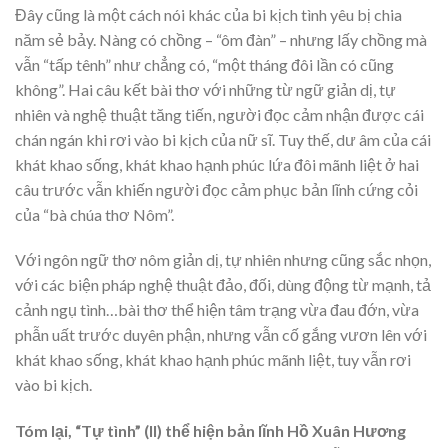
Đây cũng là một cách nói khác của bi kịch tình yêu bị chia
năm sẻ bảy. Nàng có chồng – “ôm đàn” – nhưng lấy chồng mà
vẫn “tấp tênh” như chẳng có, “một tháng đôi lần có cũng
không”. Hai câu kết bài thơ với những từ ngữ giản dị, tự
nhiên và nghệ thuật tăng tiến, người đọc cảm nhận được cái
chán ngán khi rơi vào bi kịch của nữ sĩ. Tuy thế, dư âm của cái
khát khao sống, khát khao hạnh phúc lứa đôi mãnh liệt ở hai
câu trước vẫn khiến người đọc cảm phục bản lĩnh cứng cỏi
của “bà chúa thơ Nôm”.
Với ngôn ngữ thơ nôm giản dị, tự nhiên nhưng cũng sắc nhọn,
với các biện pháp nghệ thuật đảo, đối, dùng động từ mạnh, tả
cảnh ngụ tình…bài thơ thể hiện tâm trạng vừa đau đớn, vừa
phẫn uất trước duyên phận, nhưng vẫn cố gắng vươn lên với
khát khao sống, khát khao hạnh phúc mãnh liệt, tuy vẫn rơi
vào bi kịch.
Tóm lại, “Tự tình” (II) thể hiện bản lĩnh Hồ Xuân Hương