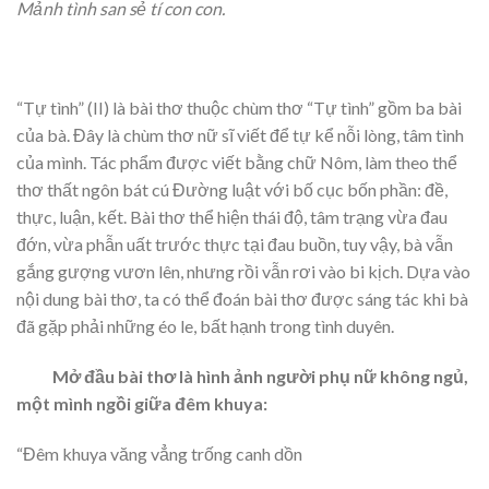
Mảnh tình san sẻ tí con con.
“Tự tình” (II) là bài thơ thuộc chùm thơ “Tự tình” gồm ba bài
của bà. Đây là chùm thơ nữ sĩ viết để tự kể nỗi lòng, tâm tình
của mình. Tác phẩm được viết bằng chữ Nôm, làm theo thể
thơ thất ngôn bát cú Đường luật với bố cục bốn phần: đề,
thực, luận, kết. Bài thơ thể hiện thái độ, tâm trạng vừa đau
đớn, vừa phẫn uất trước thực tại đau buồn, tuy vậy, bà vẫn
gắng gượng vươn lên, nhưng rồi vẫn rơi vào bi kịch. Dựa vào
nội dung bài thơ, ta có thể đoán bài thơ được sáng tác khi bà
đã gặp phải những éo le, bất hạnh trong tình duyên.
Mở đầu bài thơ là hình ảnh người phụ nữ không ngủ,
một mình ngồi giữa đêm khuya:
“Đêm khuya văng vẳng trống canh dồn