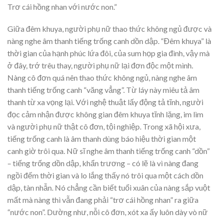
Trơ cái hồng nhan với nước non.”
Giữa đêm khuya, người phụ nữ thao thức không ngủ được và
nàng nghe âm thanh tiếng trống canh dồn dập. “Đêm khuya” là
thời gian của hạnh phúc lứa đôi, của sum họp gia đình, vậy mà
ở đây, trớ trêu thay, người phụ nữ lại đơn độc một mình.
Nàng cô đơn quá nên thao thức không ngủ, nàng nghe âm
thanh tiếng trống canh “văng vẳng”. Từ láy này miêu tả âm
thanh từ xa vọng lại. Với nghệ thuật lấy động tả tĩnh, người
đọc cảm nhận được không gian đêm khuya tĩnh lặng, im lìm
và người phụ nữ thật cô đơn, tội nghiệp. Trong xã hội xưa,
tiếng trống canh là âm thanh dùng báo hiệu thời gian một
canh giờ trôi qua. Nữ sĩ nghe âm thanh tiếng trống canh “dồn”
– tiếng trống dồn dập, khẩn trương – có lẽ là vì nàng đang
ngồi đếm thời gian và lo lắng thấy nó trôi qua một cách dồn
dập, tàn nhẫn. Nó chẳng cần biết tuổi xuân của nàng sắp vuột
mất mà nàng thì vẫn đang phải “trơ cái hồng nhan” ra giữa
“nước non”. Dường như, nỗi cô đơn, xót xa ấy luôn dày vò nữ