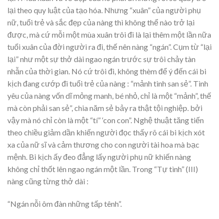
lại theo quy luật của tạo hóa. Nhưng “xuân” của người phụ
nữ, tuổi trẻ và sắc đẹp của nàng thì không thể nào trở lại
được, mà cứ mỗi một mùa xuân trôi đi là lại thêm một lần nữa
tuổi xuân của đời người ra đi, thế nên nàng “ngán”. Cụm từ “lại
lại” như một sự thở dài ngao ngán trước sự trôi chảy tàn
nhẫn của thời gian. Nó cứ trôi đi, không thèm để ý đến cái bi
kịch đang cướp đi tuổi trẻ của nàng : “mảnh tình san sẻ”. Tình
yêu của nàng vốn dĩ mỏng manh, bé nhỏ, chỉ là một “mảnh”, thế
mà còn phải san sẻ”, chia năm sẻ bảy ra thật tội nghiệp. bởi
vậy mà nó chỉ còn là một “tí” ‘con con”. Nghệ thuật tăng tiến
theo chiều giảm dần khiến người đọc thấy rõ cái bi kịch xót
xa của nữ sĩ và cảm thương cho con người tài hoa mà bạc
mệnh. Bi kịch ấy đeo đẳng lấy người phụ nữ khiến nàng
không chỉ thốt lên ngao ngán một lần. Trong “Tự tình” (III)
nàng cũng từng thở dài :
“Ngán nỗi ôm đàn những tấp tênh”.