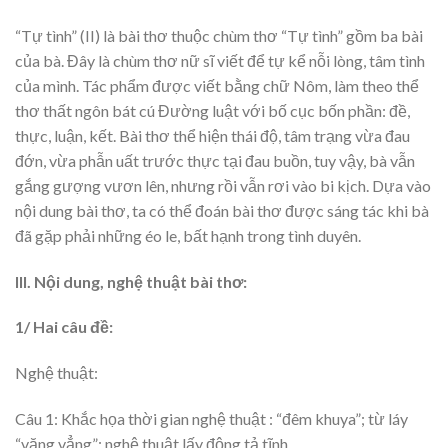
“Tự tình” (II) là bài thơ thuộc chùm thơ “Tự tình” gồm ba bài
của bà. Đây là chùm thơ nữ sĩ viết để tự kể nỗi lòng, tâm tình
của mình. Tác phẩm được viết bằng chữ Nôm, làm theo thể
thơ thất ngôn bát cú Đường luật với bố cục bốn phần: đề,
thực, luận, kết. Bài thơ thể hiện thái độ, tâm trạng vừa đau
đớn, vừa phẫn uất trước thực tại đau buồn, tuy vậy, bà vẫn
gắng gượng vươn lên, nhưng rồi vẫn rơi vào bi kịch. Dựa vào
nội dung bài thơ, ta có thể đoán bài thơ được sáng tác khi bà
đã gặp phải những éo le, bất hạnh trong tình duyên.
III. Nội dung, nghệ thuật bài thơ:
1/ Hai câu đề:
Nghệ thuật:
Câu 1: Khắc họa thời gian nghệ thuật : “đêm khuya”; từ láy
“văng vẳng”; nghệ thuật lấy động tả tĩnh.