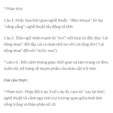
* Phân tích:
Câu 1: Khắc họa thời gian nghệ thuật : “đêm khuya”; từ láy
“văng vẳng”; nghệ thuật lấy động tả tĩnh.
Câu 2 : Đảo ngữ nhấn mạnh từ “trơ”; kết hợp từ độc đáo “cái
hồng nhan”; đối lập cái cá nhân nhỏ bé với cái rộng lớn (“cái
hồng nhan” đối với “nước non”).
* Làm rõ : Bối cảnh không gian, thời gian và tâm trạng cô đơn,
buồn tủi, bẽ bàng về duyên phận của nhân vật trữ tình.
Hai câu thực
:
* Phân tích : Phép đối (câu 3 với câu 4); cụm từ “say lại tỉnh”;
nghệ thuật tả cảnh ngụ tình (sự tương quan giữa hình ảnh
vầng trăng và thân phận nữ sĩ).