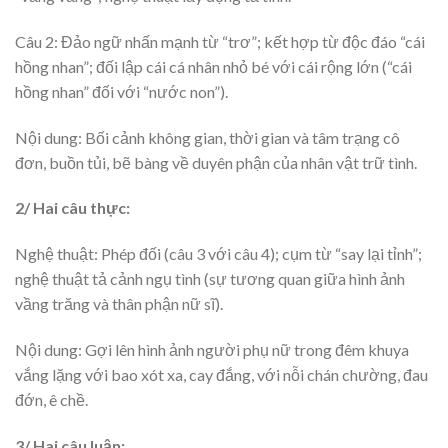
Câu 2: Đảo ngữ nhấn mạnh từ “trơ”; kết hợp từ độc đáo “cái
hồng nhan”; đối lập cái cá nhân nhỏ bé với cái rộng lớn (“cái
hồng nhan” đối với “nước non”).
Nội dung: Bối cảnh không gian, thời gian và tâm trạng cô
đơn, buồn tủi, bẽ bàng về duyên phận của nhân vật trữ tình.
2/ Hai câu thực:
Nghệ thuật: Phép đối (câu 3 với câu 4); cụm từ “say lại tỉnh”;
nghệ thuật tả cảnh ngụ tình (sự tương quan giữa hình ảnh
vầng trăng và thân phận nữ sĩ).
Nội dung: Gợi lên hình ảnh người phụ nữ trong đêm khuya
vắng lặng với bao xót xa, cay đắng, với nỗi chán chường, đau
đớn, ê chề.
3/ Hai câu luận: