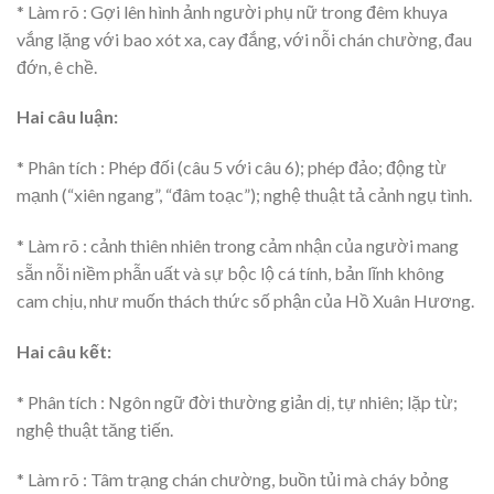
* Làm rõ : Gợi lên hình ảnh người phụ nữ trong đêm khuya
vắng lặng với bao xót xa, cay đắng, với nỗi chán chường, đau
đớn, ê chề.
Hai câu luận:
* Phân tích : Phép đối (câu 5 với câu 6); phép đảo; động từ
mạnh (“xiên ngang”, “đâm toạc”); nghệ thuật tả cảnh ngụ tình.
* Làm rõ : cảnh thiên nhiên trong cảm nhận của người mang
sẵn nỗi niềm phẫn uất và sự bộc lộ cá tính, bản lĩnh không
cam chịu, như muốn thách thức số phận của Hồ Xuân Hương.
Hai câu kết:
* Phân tích : Ngôn ngữ đời thường giản dị, tự nhiên; lặp từ;
nghệ thuật tăng tiến.
* Làm rõ : Tâm trạng chán chường, buồn tủi mà cháy bỏng