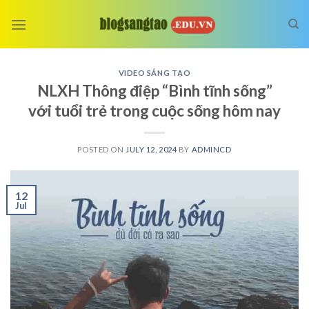
Skip
to
content
VIDEO SÁNG TẠO
NLXH Thông điệp “Bình tĩnh sống”
với tuổi trẻ trong cuộc sống hôm nay
POSTED ON
JULY 12, 2024
BY
ADMINCD
12
Jul