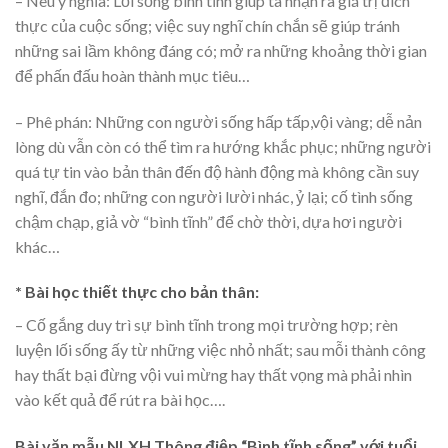
– Nêu ý nghĩa: Lối sống bình tĩnh giúp ta nhận ra giá trị đích
thực của cuộc sống; việc suy nghĩ chín chắn sẽ giúp tránh
những sai lầm không đáng có; mở ra những khoảng thời gian
để phấn đấu hoàn thành mục tiêu…
– Phê phán: Những con người sống hấp tấp,vội vàng; dễ nản
lòng dù vẫn còn có thể tìm ra hướng khắc phục; những người
quá tự tin vào bản thân đến độ hành động mà không cần suy
nghĩ, đắn đo; những con người lười nhác, ỷ lại; cố tình sống
chậm chạp, giả vờ “bình tĩnh” để chờ thời, dựa hơi người
khác…
* Bài học thiết thực cho bản thân:
– Cố gắng duy trì sự bình tĩnh trong mọi trường hợp; rèn
luyện lối sống ấy từ những việc nhỏ nhất; sau mỗi thành công
hay thất bại đừng vội vui mừng hay thất vọng mà phải nhìn
vào kết quả để rút ra bài học….
Bài văn mẫu NLXH Thông điệp “Bình tĩnh sống” với tuổi