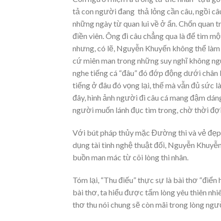
tả con người đang thả lỏng cần câu, ngồi câu
những ngày từ quan lui về ở ẩn. Chốn quan t
điền viên. Ông đi câu chẳng qua là để tìm m
nhưng, có lẽ, Nguyễn Khuyến không thể làm 
cứ miên man trong những suy nghĩ không ngu
nghe tiếng cá “đâu” đó đớp động dưới chân b
tiếng ở đâu đó vọng lại, thế mà vẫn đủ sức l
đây, hình ảnh người đi câu cá mang đậm dáng
người muốn lánh đục tìm trong, chờ thời đợ
Với bút pháp thủy mặc Đường thi và vẻ đẹp 
dụng tài tình nghệ thuật đối, Nguyễn Khuyễn
buồn man mác từ cõi lòng thi nhân.
Tóm lại, “Thu điếu” thực sự là bài thơ “điể
bài thơ, ta hiểu được tấm lòng yêu thiên nhi
thơ thu nói chung sẽ còn mãi trong lòng ngư