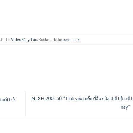
sted in
Video Sáng Tạo
. Bookmark the
permalink
.
NLXH 200 chữ “Tình yêu biển đảo của thế hệ trẻ
tuổi trẻ
nay”