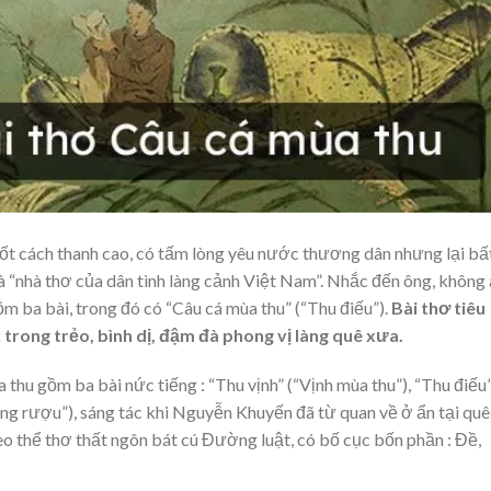
cốt cách thanh cao, có tấm lòng yêu nước thương dân nhưng lại bấ
 “nhà thơ của dân tình làng cảnh Việt Nam”. Nhắc đến ông, không 
m ba bài, trong đó có “Câu cá mùa thu” (“Thu điếu”).
Bài thơ tiêu
trong trẻo, bình dị, đậm đà phong vị làng quê xưa.
thu gồm ba bài nức tiếng : “Thu vịnh” (“Vịnh mùa thu”), “Thu điếu
ng rượu”), sáng tác khi Nguyễn Khuyến đã từ quan về ở ẩn tại quê
 thể thơ thất ngôn bát cú Đường luật, có bố cục bốn phần : Đề,