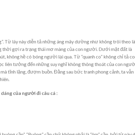
g”. Từ láy này diễn tả những áng mây dường như không trôi theo l
g thời gợi ra trạng thái mơ màng của con người. Dưới mặt đất là
hút, không hề có bóng người lại qua. Từ “quanh co” không chỉ tả c
ọc liên tưởng đến những suy nghĩ không thông thoát của con ngườ
 mà tĩnh lặng, đượm buồn. Đằng sau bức tranh phong cảnh, ta vẫn
hiên.
 dáng của người đi câu cá :
i buông cần”. “Buông” cần chứ không phải là “ôm” cần, bởi từ này 