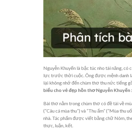
Nguyễn Khuyến là bậc túc nho tài năng, có 
lực trước thời cuộc. Ông được mệnh danh là
lại không nhớ đến chùm thơ thu nức tiếng gồ
biểu cho vẻ đẹp hồn thơ Nguyễn Khuyến : 
Bài thơ nằm trong chùm thơ có đề tài về mùa 
(“Câu cá mùa thu”) và “Thu ẩm” (“Mùa thu uố
nhà. Tác phẩm được viết bằng chữ Nôm, theo
thực, luận, kết.