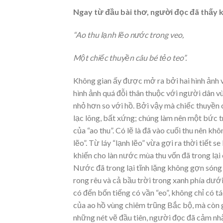
Ngay từ đầu bài thơ, người đọc đã thấy 
“Ao thu lạnh lẽo nước trong veo,
Một chiếc thuyền câu bé tẻo teo”.
Không gian ấy được mở ra bởi hai hình ảnh vừ
hình ảnh quá đỗi thân thuộc với người dân v
nhỏ hơn so với hồ. Bởi vậy mà chiếc thuyền c
lạc lõng, bất xứng; chúng làm nên một bức tr
của “ao thu”. Có lẽ là đã vào cuối thu nên kh
lẽo”. Từ láy “lạnh lẽo” vừa gợi ra thời tiết 
khiến cho làn nước mùa thu vốn đã trong lại 
Nước đã trong lại tĩnh lặng không gợn sóng
rong rêu và cả bầu trời trong xanh phía dưới
có đến bốn tiếng có vần “eo”, không chỉ có t
của ao hồ vùng chiêm trũng Bắc bộ, mà còn 
những nét vẽ đầu tiên, người đọc đã cảm nh