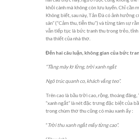
khỏi cành mà không còn lưu luyến. Chỉ cần m
Không biết, sau này, Tản Đà có ảnh hưởng c
sân” (“Cảm thu, tiễn thu”) và từng tâm sự rằn
vẫn tiếp tục là bức tranh thu trong trẻo, tĩ
tha thiết của nhà thơ.
Đến hai câu luận, không gian của bức tra
“Tầng mây lơ lửng, trời xanh ngắt
Ngõ trúc quanh co, khách vắng teo”.
Trên cao là bầu trời cao, rộng, thoáng đãng
“xanh ngắt” là nét đặc trưng đặc biệt của 
trong chùm thơ thu cũng có màu xanh ấy :
“
Trời thu xanh ngắt mấy từng cao”.