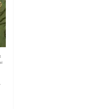
t
ai
”