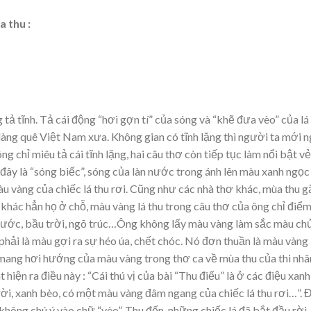
 thu :
 tả tĩnh. Tả cái động “hơi gợn tí” của sóng và “khẽ đưa vèo” của lá
 làng quê Việt Nam xưa. Không gian có tĩnh lặng thì người ta mới 
g chỉ miêu tả cái tĩnh lặng, hai câu thơ còn tiếp tục làm nổi bật vẻ
 đây là “sóng biếc”, sóng của làn nước trong ánh lên màu xanh ngọc
àu vàng của chiếc lá thu rơi. Cũng như các nhà thơ khác, mùa thu g
khác hẳn họ ở chỗ, màu vàng lá thu trong câu thơ của ông chỉ điể
àn nước, bầu trời, ngõ trúc…Ông không lấy màu vàng làm sắc màu ch
hải là màu gợi ra sự héo úa, chết chóc. Nó đơn thuần là màu vàng
mang hơi hướng của màu vàng trong thơ ca về mùa thu của thi nhâ
iện ra điều này : “Cái thú vị của bài “Thu điếu” là ở các điệu xanh
trời, xanh bèo, có một màu vàng đâm ngang của chiếc lá thu rơi…”. 
không chú ý vào chữ “vèo”. Thu đến, những chiếc lá đã bắt đầu rời