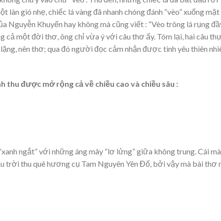
ột làn gió nhẹ, chiếc lá vàng đã nhanh chóng đánh “vèo” xuống mặt 
ủa Nguyễn Khuyến hay không mà cũng viết : “Vèo trông lá rụng đầ
g cả một đời thơ, ông chỉ vừa ý với câu thơ ấy. Tóm lại, hai câu th
nh lặng, nên thơ; qua đó người đọc cảm nhận được tình yêu thiên nhi
nh thu được mở rộng cả về chiều cao và chiều sâu :
, “xanh ngắt” với những áng mây “lơ lửng” giữa không trung. Cái m
bầu trời thu quê hương cụ Tam Nguyên Yên Đổ, bởi vậy mà bài thơ 