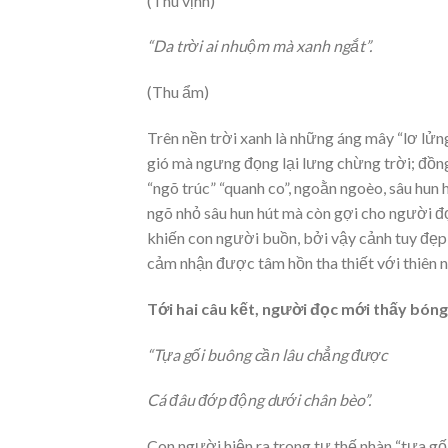
(Thu vịnh)
“Da trời ai nhuộm mà xanh ngắt”.
(Thu ẩm)
Trên nền trời xanh là những áng mây “lơ lửn
gió mà ngưng đọng lại lưng chừng trời; đồn
“ngõ trúc” “quanh co”, ngoằn ngoèo, sâu hun 
ngõ nhỏ sâu hun hút mà còn gợi cho người đ
khiến con người buồn, bởi vậy cảnh tuy đẹp
cảm nhận được tâm hồn tha thiết với thiên n
Tới hai câu kết, người đọc mới thấy bóng
“Tựa gối buông cần lâu chẳng được
Cá đâu đớp động dưới chân bèo”.
Con người hiện ra trong tư thế nhàn “tựa gố