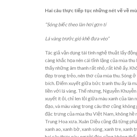
Hai câu thực tiếp tục những nét vẽ về mùa
“Sóng biếc theo làn hơi gợn tí
Lá vàng trước gió khẽ đưa vèo”
Tác giả vận dụng tài tình nghệ thuật lấy động
càng khắc họa nên cái tĩnh lặng của mùa thu
thấy những âm thanh rất nhỏ, rất khẽ ấy. Khôn
đẹp trong trẻo, nên thơ của mùa thu. Sóng ở
bích. Điểm xuyết giữa bức tranh thu ấy là m
liền với lá vàng. Thế nhưng, Nguyễn Khuyễn 
xuyết ít ỏi, chỉ len lỏi giữa màu xanh của l
đạo, và màu vàng trong câu thơ cũng không p
đặc trưng của mùa thu Việt Nam, không hề 
Trung Hoa xưa. Xuân Diệu cũng đã từng phát h
xanh ao, xanh bờ, xanh sóng, xanh tre, xanh 
hai câu thực này, người đọc cũng không thể 