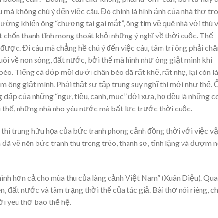
 mà không chú ý đến việc câu. Đó chính là hình ảnh của nhà thơ tr
rường khiến ông “chướng tai gai mắt”, ông tìm về quê nhà với thú v
ột chốn thanh tĩnh mong thoát khỏi những ý nghĩ về thời cuộc. Thế
được. Đi câu mà chẳng hề chú ý đến việc câu, tâm trí ông phải ch
ôi về non sông, đất nước, bởi thế mà hình như ông giật mình khi
èo. Tiếng cá đớp mồi dưới chân bèo đã rất khẽ, rất nhẹ, lại còn là
àm ông giật mình. Phải thật sự tập trung suy nghĩ thì mới như thế. 
 dấp của những “ngư, tiều, canh, mục” đời xưa, họ đều là những c
i thế, những nhà nho yêu nước mà bất lực trước thời cuộc.
thi trung hữu họa của bức tranh phong cảnh đồng thời với việc v
 đã vẽ nên bức tranh thu trong trẻo, thanh sơ, tĩnh lặng và đượm n
n hình hơn cả cho mùa thu của làng cảnh Việt Nam” (Xuân Diệu). Qua
ên, đất nước và tâm trạng thời thế của tác giả. Bài thơ nói riêng, 
ời yêu thơ bao thế hệ.