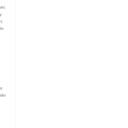
ao.
y
ực
ên
àu
nào