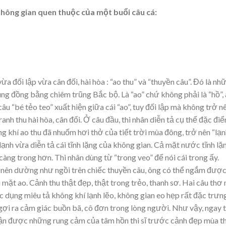
không gian quen thuộc của một buổi câu cá:
a đối lập vừa cân đối, hài hòa : “ao thu” và “thuyền câu”. Đó là nh
ùng đồng bằng chiêm trũng Bắc bộ. Là “ao” chứ không phải là “hồ”,
âu “bé tẻo teo” xuất hiện giữa cái “ao”, tuy đối lập mà không trở n
anh thu hài hòa, cân đối. Ở câu đầu, thi nhân diễn tả cụ thể đặc đi
ông khí ao thu đã nhuốm hơi thở của tiết trời mùa đông, trở nên “lạ
se lạnh vừa diễn tả cái tĩnh lặng của không gian. Cả mặt nước tĩnh lặ
càng trong hơn. Thi nhân dùng từ “trong veo” để nói cái trong ấy.
 nên dường như ngồi trên chiếc thuyền câu, ông có thể ngắm đượ
 mặt ao. Cảnh thu thật đẹp, thật trong trẻo, thanh sơ. Hai câu thơ
ác dụng miêu tả không khí lạnh lẽo, không gian eo hẹp rất đặc trưn
gợi ra cảm giác buồn bã, cô đơn trong lòng người. Như vậy, ngay 
ận được những rung cảm của tâm hồn thi sĩ trước cảnh đẹp mùa th