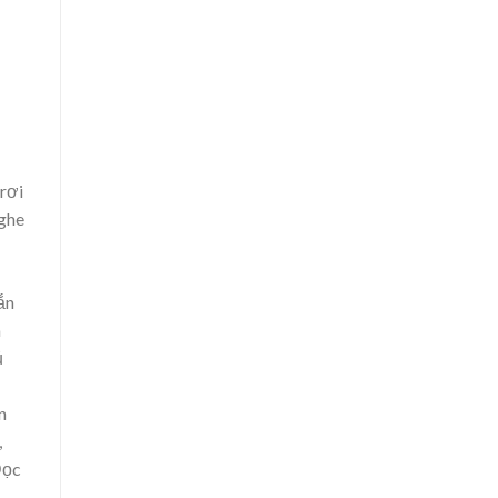
 rơi
nghe
ắn
m
ủ
n
,
Đọc