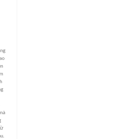
ững
 ao
ên
ểm
nh
ng
c
 mà
g
từ
u.